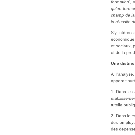
formation’, 
qu’en termes
champ de la
la réussite d
S’y intéress
économiques,
et sociaux, 
et de la prod
Une distinc
A l’analyse
apparait sur
1. Dans le c
établisseme
tutelle publ
2. Dans le c
des employe
des dépenses