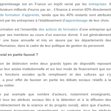
apprentissage est en France un impôt versé par les
entreprises
. I
lusieurs milliards d’euros par an ; il finance à environ 60% directemen
de formation d’apprentis
, tandis que les 40% restants sont attribué
nt par les entreprises à l’établissement d’
apprentissage
de leur choix.
formation est l’ensemble
des actions de formation
d’une entreprise qu
s par ses membres au cours d’un exercice donné. Il est généralemen
sur une base annuelle et mis en œuvre par les départements de
umaines, dans le cadre de leur politique de gestion du personnel.
cial en partie faussé ?
tion de distinction entre deux grands types de dispositifs reposan
r leur assise institutionnelle et sur leur mode de financement que su
s fonctions sociales qu’ils remplissent et des cultures qui s’
, a pour effet de fausser en partie les débats sociaux relatifs à l
au métier.
e par exemple que nombre d’acteurs, notamment enseignants
 tous les attributs sociaux liés à la détention et à la diffusion de
indirectement de la science et du progrès social), alors que d’autres
amment économiques, revendiquent, au contraire, tous les attribut