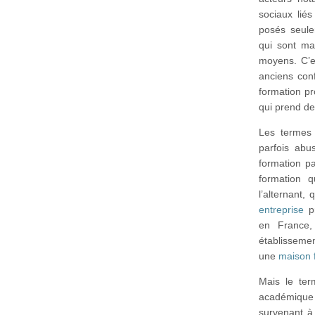
sociaux liés
posés seule
qui sont man
moyens. C’es
anciens con
formation pr
qui prend de
Les terme
parfois abu
formation p
formation 
l’alternant,
entreprise
pr
en France
établissemen
une
maison f
Mais le ter
académique 
survenant à 