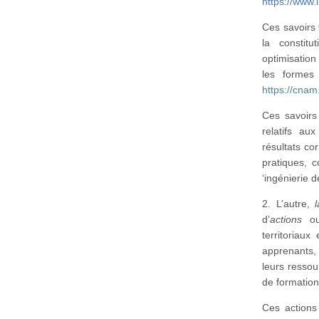
https://www.
Ces savoirs 
la constit
optimisatio
les formes
https://cnam
Ces savoirs
relatifs au
résultats co
pratiques, c
‘ingénierie 
2. L’autre,
d’
actions
ou 
territoriau
apprenants, 
leurs ressou
de formation
Ces actions