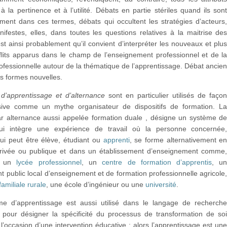
 à la pertinence et à l’utilité. Débats en partie stériles quand ils son
ment dans ces termes, débats qui occultent les stratégies d’acteurs
ifestes, elles, dans toutes les questions relatives à la maitrise de
t ainsi probablement qu’il convient d’interpréter les nouveaux et plu
flits apparus dans le champ de l’enseignement professionnel et de l
ofessionnelle autour de la thématique de l’apprentissage. Débat ancie
s formes nouvelles.
s
d’apprentissage et d’alternance
sont en particulier utilisés de faço
sive comme un mythe organisateur de dispositifs de formation. L
ar alternance aussi appelée formation duale , désigne un système d
qui intègre une expérience de travail où la personne concernée
 qui peut être élève, étudiant ou
apprenti
, se forme alternativement e
ivée ou publique et dans un établissement d’enseignement comme
, un
lycée professionnel
, un
centre de formation d’apprentis
, u
t public local d’enseignement et de formation professionnelle agricole
amiliale rurale
, une école d’ingénieur ou une
université
.
me d’apprentissage est aussi utilisé dans le langage de recherch
pour désigner la spécificité du processus de transformation de so
l’occasion d’une intervention éducative : alors l’apprentissage est un