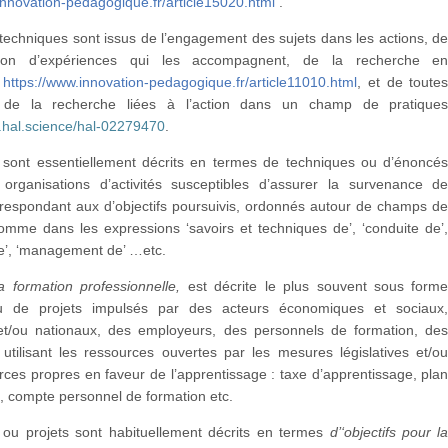
innovation-pedagogique.fr/article15020.html
.
techniques sont issus de l’engagement des sujets dans les actions, d
ution d’expériences qui les accompagnent, de la recherche e
n
https://www.innovation-pedagogique.fr/article11010.html
, et de toute
 de la recherche liées à l’action dans un champ de pratique
.hal.science/hal-02279470
.
 sont essentiellement décrits en termes de techniques ou d’énoncé
x organisations d’activités susceptibles d’assurer la survenance d
rrespondant aux d’objectifs poursuivis, ordonnés autour de champs d
omme dans les expressions ‘savoirs et techniques de’, ‘conduite de’
de’, ‘management de’ …etc.
la formation professionnelle,
est décrite le plus souvent sous form
de projets impulsés par des acteurs économiques et sociaux
x et/ou nationaux, des employeurs, des personnels de formation, de
utilisant les ressources ouvertes par les mesures législatives et/o
rces propres en faveur de l’apprentissage : taxe d’apprentissage, pla
, compte personnel de formation etc.
 ou projets sont habituellement décrits en termes
d’‘objectifs pour l