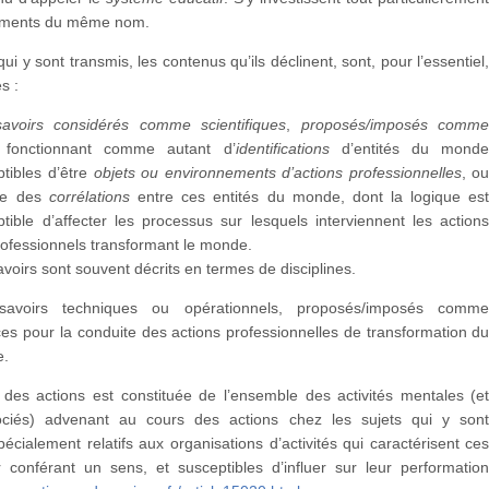
sements du même nom.
ui y sont transmis, les contenus qu’ils déclinent, sont, pour l’essentiel
s :
savoirs
considérés comme scientifiques
,
proposés/imposés comm
fonctionnant comme autant d’
identifications
d’entités du mond
tibles d’être
objets ou environnements d’actions professionnelles
, o
e des
corrélations
entre ces entités du monde, dont la logique es
tible d’affecter les processus sur lesquels interviennent les action
rofessionnels transformant le monde.
voirs sont souvent décrits en termes de disciplines.
avoirs techniques ou opérationnels, proposés/imposés comm
ces pour la conduite des actions professionnelles de transformation d
e.
 des actions est constituée de l’ensemble des activités mentales (e
ociés) advenant au cours des actions chez les sujets qui y son
pécialement relatifs aux organisations d’activités qui caractérisent ce
r conférant un sens, et susceptibles d’influer sur leur performatio