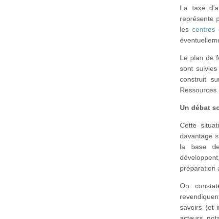
La taxe d’
représente p
les
centres 
éventuelleme
Le plan de 
sont suivie
construit 
Ressources H
Un débat so
Cette situa
davantage su
la base de
développent
préparation 
On constat
revendiquent
savoirs (et 
acteurs not