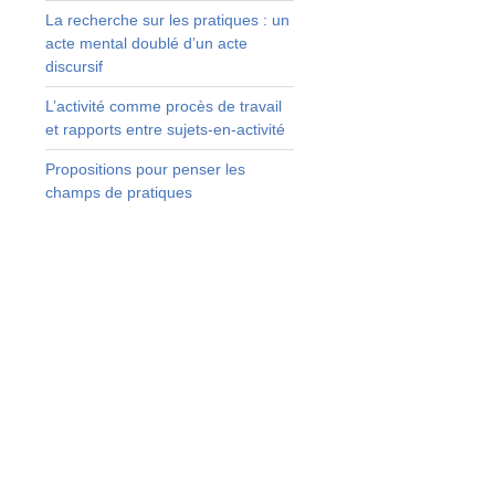
La recherche sur les pratiques : un
acte mental doublé d’un acte
discursif
L’activité comme procès de travail
et rapports entre sujets-en-activité
Propositions pour penser les
champs de pratiques
n
t
s
s
:
t
t