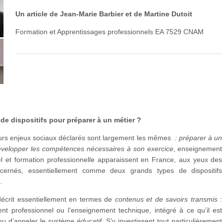
Un article de Jean-Marie Barbier et de Martine Dutoit
Formation et Apprentissages professionnels EA 7529 CNAM
de dispositifs pour préparer à un métier ?
eurs enjeux sociaux déclarés sont largement les mêmes
: préparer à u
évelopper les compétences nécessaires à son exercice
, enseignemen
el et formation professionnelle apparaissent en France, aux yeux de
ncernés, essentiellement comme deux grands types de dispositif
.
décrit essentiellement en termes de
contenus et de savoirs transmis
nt professionnel ou l’enseignement technique, intégré à ce qu’il es
nu d’appeler le
système éducatif
. S’y investissent tout particulièremen