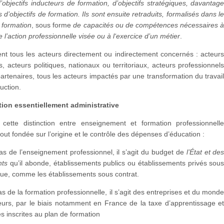
d’objectifs inducteurs de formation, d’objectifs stratégiques, davantag
 d’objectifs de formation. Ils sont ensuite retraduits, formalisés dans l
 formation
, sous forme
de capacités ou de compétences nécessaires 
e l’action professionnelle visée ou à l‘exercice d’un métier
.
ent tous les acteurs directement ou indirectement concernés : acteur
 acteurs politiques, nationaux ou territoriaux, acteurs professionnel
partenaires, tous les acteurs impactés par une transformation du travai
uction.
tion essentiellement administrative
, cette distinction entre enseignement et formation professionnell
tout fondée sur l’origine et le contrôle des dépenses d’éducation :
as de l’enseignement professionnel, il s’agit du budget de
l’État et de
nts
qu’il abonde, établissements publics ou établissements privés sou
ique, comme les établissements sous contrat.
as de la formation professionnelle, il s’agit des entreprises et du mond
urs, par le biais notamment en France de la taxe d’apprentissage e
 inscrites au plan de formation