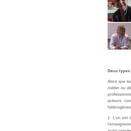
Deux types 
Alors que l
métier ou d
professionn
acteurs co
hétérogènes
1. L’un est 
l’enseigneme
aussi conve