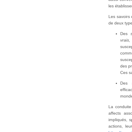
les établis
Les savoirs q
de deux type
Des
vrais,
suscep
comm
suscep
des p
Ces sa
Des s
effica
mond
La conduite
affects ass
impliqués, s
actions, leu