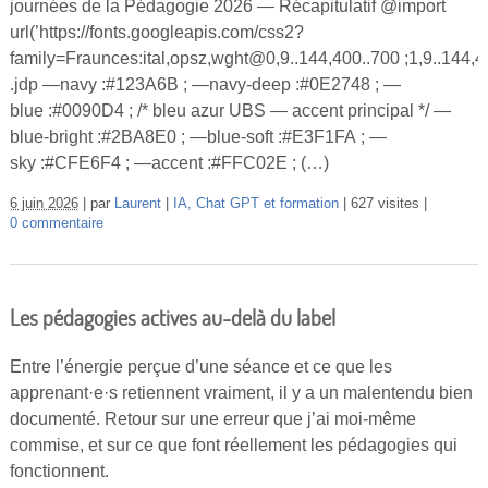
journées de la Pédagogie 2026 — Récapitulatif @import
Vidéos
url(’https://fonts.googleapis.com/css2?
family=Fraunces:ital,opsz,wght@0,9..144,400..700 ;1,9..144
S’inscrire
.jdp —navy :#123A6B ; —navy-deep :#0E2748 ; —
Se connecter
blue :#0090D4 ; /* bleu azur UBS — accent principal */ —
blue-bright :#2BA8E0 ; —blue-soft :#E3F1FA ; —
sky :#CFE6F4 ; —accent :#FFC02E ; (…)
6 juin 2026
par
Laurent
IA, Chat GPT et formation
627 visites
0 commentaire
Les pédagogies actives au-delà du label
Entre l’énergie perçue d’une séance et ce que les
apprenant·e·s retiennent vraiment, il y a un malentendu bien
documenté. Retour sur une erreur que j’ai moi-même
commise, et sur ce que font réellement les pédagogies qui
fonctionnent.