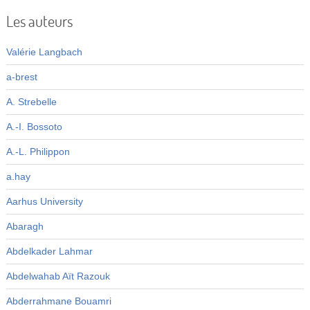
Les auteurs
Valérie Langbach
a-brest
A. Strebelle
A.-I. Bossoto
A.-L. Philippon
a.hay
Aarhus University
Abaragh
Abdelkader Lahmar
Abdelwahab Aït Razouk
Abderrahmane Bouamri