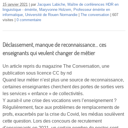
15 janvier 2021
par
Jacques Labiche
,
Maître de conférences HDR en
linguistique - émérite
,
Maryvonne Holzem
,
Professeur émérite en
informatique
,
Université de Rouen Normandie
The conversation
607
visites
0 commentaire
Déclassement, manque de reconnaissance… ces
enseignants qui veulent changer de métier
Un article repris du magazine The Conversation, une
publication sous licence CC by nd
Quand leur métier n’est plus une source de reconnaissance,
certaines enseignantes cherchent des portes de sorties vers
les services « enfance » de collectivités.
Y aurait-il une crise des vocations vers l’enseignement ?
Régulièrement, face aux problèmes de remplacements de
profs, exacerbés par la crise du Covid, les médias soulèvent
cette question. Lors des concours de recrutement
d’enseignants en 2021, un certain nombre de postes sont