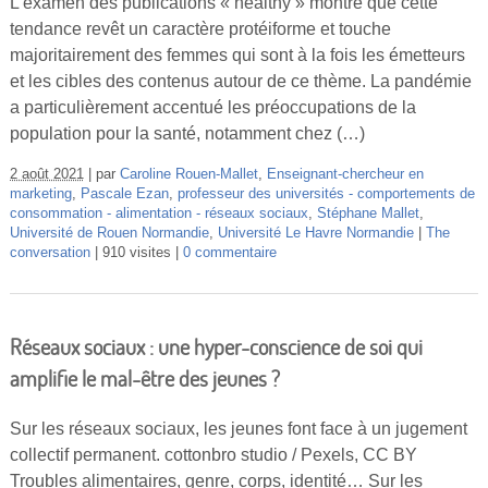
L’examen des publications « healthy » montre que cette
tendance revêt un caractère protéiforme et touche
majoritairement des femmes qui sont à la fois les émetteurs
et les cibles des contenus autour de ce thème. La pandémie
a particulièrement accentué les préoccupations de la
population pour la santé, notamment chez (…)
2 août 2021
par
Caroline Rouen-Mallet
,
Enseignant-chercheur en
marketing
,
Pascale Ezan
,
professeur des universités - comportements de
consommation - alimentation - réseaux sociaux
,
Stéphane Mallet
,
Université de Rouen Normandie
,
Université Le Havre Normandie
The
conversation
910 visites
0 commentaire
Réseaux sociaux : une hyper-conscience de soi qui
amplifie le mal-être des jeunes ?
Sur les réseaux sociaux, les jeunes font face à un jugement
collectif permanent. cottonbro studio / Pexels, CC BY
Troubles alimentaires, genre, corps, identité… Sur les