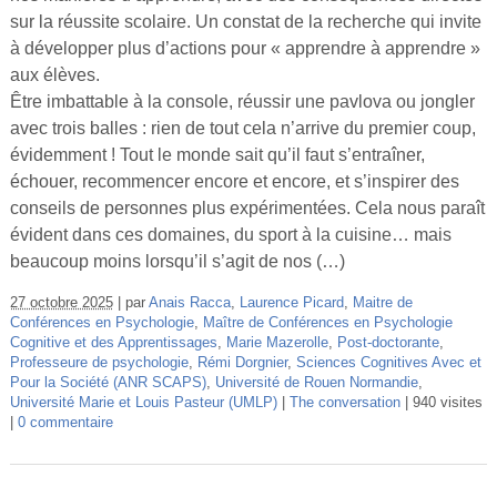
sur la réussite scolaire. Un constat de la recherche qui invite
à développer plus d’actions pour « apprendre à apprendre »
aux élèves.
Être imbattable à la console, réussir une pavlova ou jongler
avec trois balles : rien de tout cela n’arrive du premier coup,
évidemment ! Tout le monde sait qu’il faut s’entraîner,
échouer, recommencer encore et encore, et s’inspirer des
conseils de personnes plus expérimentées. Cela nous paraît
évident dans ces domaines, du sport à la cuisine… mais
beaucoup moins lorsqu’il s’agit de nos (…)
27 octobre 2025
par
Anais Racca
,
Laurence Picard
,
Maitre de
Conférences en Psychologie
,
Maître de Conférences en Psychologie
Cognitive et des Apprentissages
,
Marie Mazerolle
,
Post-doctorante
,
Professeure de psychologie
,
Rémi Dorgnier
,
Sciences Cognitives Avec et
Pour la Société (ANR SCAPS)
,
Université de Rouen Normandie
,
Université Marie et Louis Pasteur (UMLP)
The conversation
940 visites
0 commentaire