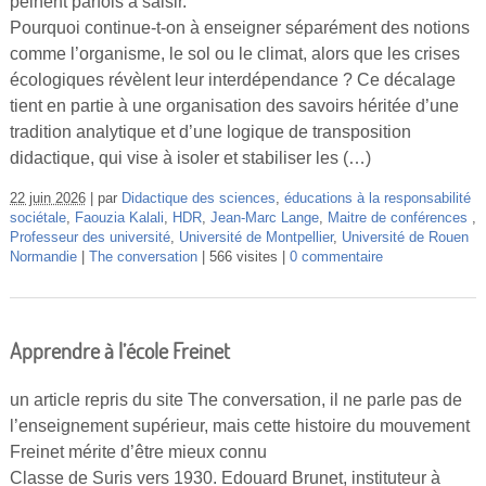
peinent parfois à saisir.
Vidéos
Pourquoi continue-t-on à enseigner séparément des notions
comme l’organisme, le sol ou le climat, alors que les crises
S’inscrire
écologiques révèlent leur interdépendance ? Ce décalage
Se connecter
tient en partie à une organisation des savoirs héritée d’une
tradition analytique et d’une logique de transposition
didactique, qui vise à isoler et stabiliser les (…)
22 juin 2026
par
Didactique des sciences
,
éducations à la responsabilité
sociétale
,
Faouzia Kalali
,
HDR
,
Jean-Marc Lange
,
Maitre de conférences
,
Professeur des université
,
Université de Montpellier
,
Université de Rouen
Normandie
The conversation
566 visites
0 commentaire
Apprendre à l’école Freinet
un article repris du site The conversation, il ne parle pas de
l’enseignement supérieur, mais cette histoire du mouvement
Freinet mérite d’être mieux connu
Classe de Suris vers 1930. Edouard Brunet, instituteur à