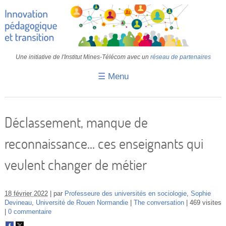
Une initiative de l'Institut Mines-Télécom avec un
réseau de partenaires
☰ Menu
Accueil
Fiches pédagogiques
Déclassement, manque de
Retours d’expériences
reconnaissance… ces enseignants qui
Transition
veulent changer de métier
IA
IMT
18 février 2022
par
Professeure des universités en sociologie
,
Sophie
Devineau
,
Université de Rouen Normandie
The conversation
469 visites
0 commentaire
Colloques