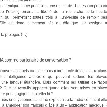
e au continent américain.
 académique correspond à un ensemble de libertés comprenan
 de l’enseignement, la liberté de la recherche et la libert
on qui permettent toutes trois à l’université de remplir se
 Elle est donc intimement liée au rôle que l’on assigne 
.
la protéger, (…)
l’IA comme partenaire de conversation ?
conversationnels ou « chatbots » font partie de ces innovation
 d’intelligence artificielle qui peuvent séduire les élève
 à une langue étrangère. Mais comment les utiliser de faço
 ? Que peuvent-ils apporter quand elles sont mises en plac
dre pédagogique bien réfléchi ?
rnier, une lycéenne italienne expliquait à la radio comment ell
si à améliorer son français grâce à un « application magique 