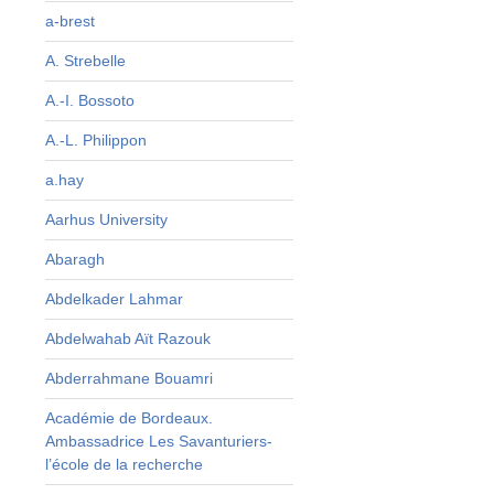
r
a-brest
A. Strebelle
s
e
A.-I. Bossoto
,
A.-L. Philippon
s
p
a.hay
Aarhus University
Abaragh
Abdelkader Lahmar
Abdelwahab Aït Razouk
Abderrahmane Bouamri
Académie de Bordeaux.
Ambassadrice Les Savanturiers-
l’école de la recherche