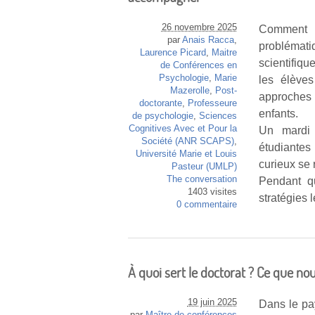
26 novembre 2025
Comment a
par
Anais Racca
,
problémat
Laurence Picard
,
Maitre
scientifiq
de Conférences en
Psychologie
,
Marie
les élève
Mazerolle
,
Post-
approches
doctorante
,
Professeure
enfants.
de psychologie
,
Sciences
Cognitives Avec et Pour la
Un mardi 
Société (ANR SCAPS)
,
étudiantes
Université Marie et Louis
curieux se 
Pasteur (UMLP)
The conversation
Pendant q
1403 visites
stratégies 
0 commentaire
À quoi sert le doctorat ? Ce que nou
19 juin 2025
Dans le pa