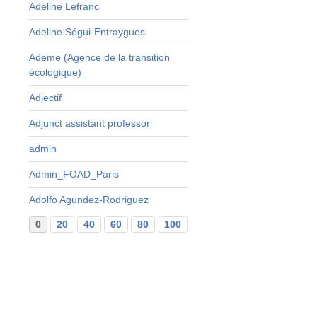
Adeline Lefranc
e
Adeline Ségui-Entraygues
s
Ademe (Agence de la transition
r
écologique)
s
s
Adjectif
Adjunct assistant professor
,
s
admin
Admin_FOAD_Paris
s
Adolfo Agundez-Rodriguez
0
20
40
60
80
100
120
140
160
...
29
.