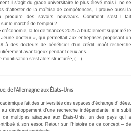
nt il s’agit du grade universitaire le plus élevé mais il ne s
as d’attester de la maîtrise de compétences, il prouve aussi l
à produire des savoirs nouveaux. Comment s’est-il fai
 sur le marché de l’emploi ?
 d’économie, la loi de finances 2025 a brutalement supprimé l
 « Jeune docteur », qui permettait aux entreprises proposant u
I à des docteurs de bénéficier d’un crédit impôt recherch
iculièrement avantageux pendant deux ans.
 mobilisation s’est alors structurée, (…)
ue, de l’Allemagne aux États-Unis
 académique fait des universités des espaces d’échange d’idées
e au développement d’une recherche indépendante, elle subi
i de multiples attaques aux États-Unis, un des pays qui 
ontribué à son essor. Retour sur l’histoire de ce concept – d