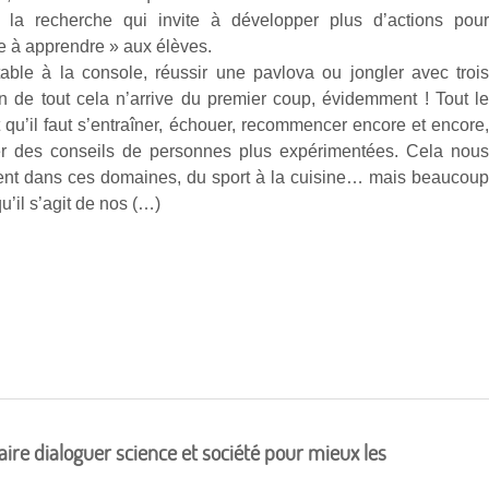
 la recherche qui invite à développer plus d’actions pou
e à apprendre » aux élèves.
table à la console, réussir une pavlova ou jongler avec troi
ien de tout cela n’arrive du premier coup, évidemment ! Tout l
 qu’il faut s’entraîner, échouer, recommencer encore et encore
rer des conseils de personnes plus expérimentées. Cela nou
dent dans ces domaines, du sport à la cuisine… mais beaucou
u’il s’agit de nos (…)
ire dialoguer science et société pour mieux les