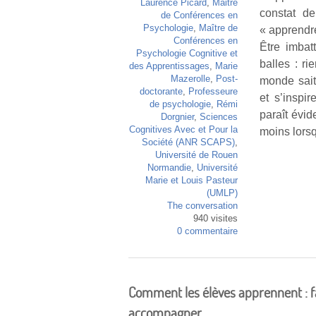
Laurence Picard
,
Maitre
constat de
de Conférences en
Psychologie
,
Maître de
« apprendr
Conférences en
Être imbat
Psychologie Cognitive et
balles : r
des Apprentissages
,
Marie
Mazerolle
,
Post-
monde sait
doctorante
,
Professeure
et s’inspi
de psychologie
,
Rémi
paraît évi
Dorgnier
,
Sciences
Cognitives Avec et Pour la
moins lorsq
Société (ANR SCAPS)
,
Université de Rouen
Normandie
,
Université
Marie et Louis Pasteur
(UMLP)
The conversation
940 visites
0 commentaire
Comment les élèves apprennent : fa
accompagner