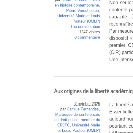
par
Maître de conférences
Non seuleme
en histoire contemporaine
,
contente p
Pierre Verschueren
,
Université Marie et Louis
capacité 
Pasteur (UMLP)
reconnaître
The conversation
Par mesure
1247 visites
0 commentaire
dispositif
premier CD
(CIR) part
Une intense
Aux origines de la liberté académiq
7 octobre 2025
La liberté
par
Camille Fernandes
,
Essentiell
Maîtresse de conférences
aujourd’hu
en droit public
,
membre du
CRJFC
,
Université Marie
pourtant c
et Louis Pasteur (UMLP)