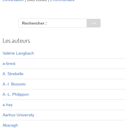
conversation
1403 visites
0 commentaire
Rechercher :
Les auteurs
Valérie Langbach
a-brest
A. Strebelle
A.-I. Bossoto
A.-L. Philippon
a.hay
Aarhus University
Abaragh