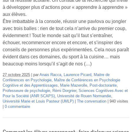
sur la réussite scolaire. Un constat de la recherche qui invite
Vidéos
à développer plus d’actions pour « apprendre à apprendre »
aux élèves.
S’inscrire
Être imbattable à la console, réussir une pavlova ou jongler
Se connecter
avec trois balles : rien de tout cela n’arrive du premier coup,
évidemment ! Tout le monde sait qu’il faut s’entraîner,
échouer, recommencer encore et encore, et s’inspirer des
conseils de personnes plus expérimentées. Cela nous paraît
évident dans ces domaines, du sport à la cuisine… mais
beaucoup moins lorsqu’il s’agit de nos (…)
27 octobre 2025
par
Anais Racca
,
Laurence Picard
,
Maitre de
Conférences en Psychologie
,
Maître de Conférences en Psychologie
Cognitive et des Apprentissages
,
Marie Mazerolle
,
Post-doctorante
,
Professeure de psychologie
,
Rémi Dorgnier
,
Sciences Cognitives Avec et
Pour la Société (ANR SCAPS)
,
Université de Rouen Normandie
,
Université Marie et Louis Pasteur (UMLP)
The conversation
940 visites
0 commentaire