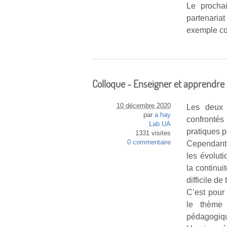
Le procha
partenari
exemple co
Colloque - Enseigner et apprendre
10 décembre 2020
Les deux 
par
a.hay
confronté
Lab UA
pratiques 
1331 visites
0 commentaire
Cependant l
les évolut
la continui
difficile d
C’est pour
le thème 
pédagogiq