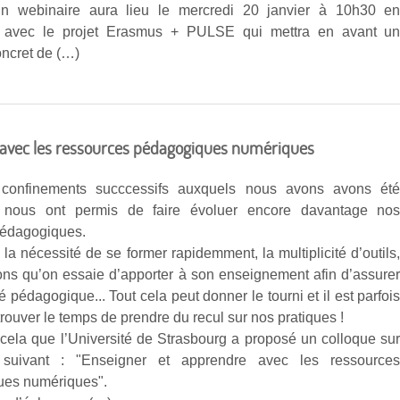
in webinaire aura lieu le mercredi 20 janvier à 10h30 e
at avec le projet Erasmus + PULSE qui mettra en avant u
ncret de (…)
 avec les ressources pédagogiques numériques
confinements succcessifs auxquels nous avons avons ét
s nous ont permis de faire évoluer encore davantage no
pédagogiques.
a nécessité de se former rapidemment, la multiplicité d’outils
ions qu’on essaie d’apporter à son enseignement afin d’assure
té pédagogique... Tout cela peut donner le tourni et il est parfoi
e trouver le temps de prendre du recul sur nos pratiques !
 cela que l’Université de Strasbourg a proposé un colloque su
suivant : "Enseigner et apprendre avec les ressource
ues numériques".