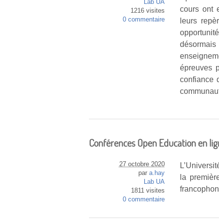
Lab UA
cours ont 
1216 visites
0 commentaire
leurs repè
opportunit
désormais
enseignem
épreuves pa
confiance 
communaut
Conférences Open Education en lig
27 octobre 2020
L’Universit
par
a.hay
la premièr
Lab UA
francophon
1811 visites
0 commentaire