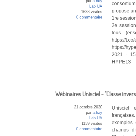
par
a.hay
consortium 
Lab UA
propose un
1638 visites
0 commentaire
1re session
2e session
tous (ense
https://t
https://hy
2021 - 15
HYPE13
Wébinaires Unisciel - "Classe inver
21 octobre 2020
Unisciel 
par
a.hay
française
Lab UA
exemples d
1139 visites
0 commentaire
champs dis