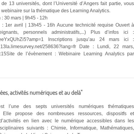
de 13 universités, dont l’Université d’Angers fait partie, vou
 webinaire sur la thématique des Learning Analytics.
 : 30 mars | 9h45 - 12h
 : 1er avril | 13h45 - 16h Aucune technicité requise Ouvert 
ignants, personnels administratifs,...) Plus d’infos ici 
.co/eeYxQUhZi5?amp=1 Inscriptions jusqu’au 24 mars ici 
pe13la.limesurvey.net/258636?lang=fr Date : Lundi, 22 mars
:15Site de l’évènement : Webinaire Learning Analytics pa
sées, activités numériques et au delà"
est l’une des septs universités numériques thématique
s. Elle propose des nombreuses ressources, dispositfs e
’activités en lien avec le numérique accessibles dans le
ciplinaires suivants : Chimie, Informatique, Mathématiques