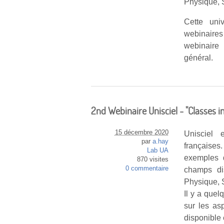
Physique, S
Cette uni
webinaires
webinaire 
général.
2nd Webinaire Unisciel - "Classes i
15 décembre 2020
Unisciel 
par
a.hay
française
Lab UA
exemples d
870 visites
0 commentaire
champs dis
Physique, S
Il y a que
sur les as
disponible 