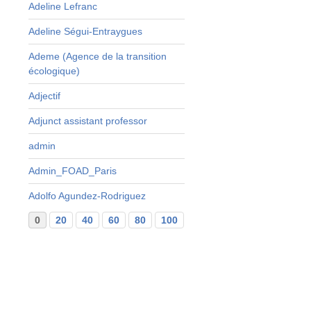
Adeline Lefranc
Adeline Ségui-Entraygues
Ademe (Agence de la transition
à
écologique)
e
Adjectif
s
Adjunct assistant professor
a
admin
t
Admin_FOAD_Paris
s
Adolfo Agundez-Rodriguez
0
20
40
60
80
100
120
140
160
...
29
n