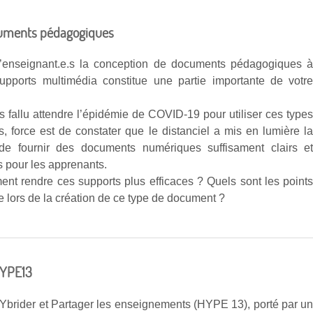
cuments pédagogiques
’enseignant.e.s la conception de documents pédagogiques 
supports multimédia constitue une partie importante de votr
as fallu attendre l’épidémie de COVID-19 pour utiliser ces type
s, force est de constater que le distanciel a mis en lumière l
de fournir des documents numériques suffisament clairs e
s pour les apprenants.
nt rendre ces supports plus efficaces ? Quels sont les point
e lors de la création de ce type de document ?
HYPE13
HYbrider et Partager les enseignements (HYPE 13), porté par u