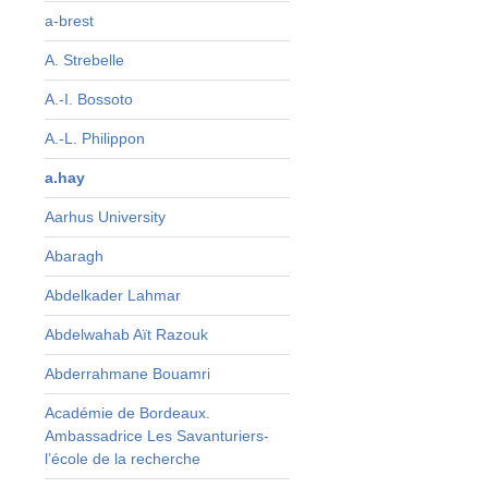
e
a-brest
e
A. Strebelle
t
s
A.-I. Bossoto
s
A.-L. Philippon
a
a
a.hay
Aarhus University
Abaragh
Abdelkader Lahmar
Abdelwahab Aït Razouk
e
Abderrahmane Bouamri
n
Académie de Bordeaux.
Ambassadrice Les Savanturiers-
l’école de la recherche