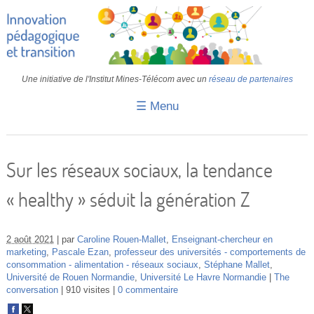
Une initiative de l'Institut Mines-Télécom avec un
réseau de partenaires
☰ Menu
Accueil
Fiches pédagogiques
Sur les réseaux sociaux, la tendance
Retours d’expériences
« healthy » séduit la génération Z
Transition
IA
2 août 2021
par
Caroline Rouen-Mallet
,
Enseignant-chercheur en
marketing
,
Pascale Ezan
,
professeur des universités - comportements de
consommation - alimentation - réseaux sociaux
,
Stéphane Mallet
,
IMT
Université de Rouen Normandie
,
Université Le Havre Normandie
The
conversation
910 visites
0 commentaire
Colloques