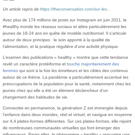
Vidéos
Un article repris de
https://theconversation.com/sur-les...
S’inscrire
Avec plus de 174 millions de posts sur Instagram en juin 2021, le
#healthy inonde les réseaux sociaux et attire particulièrement les
Se connecter
jeunes de 18-24 ans en quête de modèle nutritionnel. Il s’articule
autour de deux principes : le soin apporté à la qualité de
l’alimentation, et la pratique régulière d’une activité physique.
L’examen des publications « healthy » montre que cette tendance
revêt un caractère protéiforme et
touche majoritairement des
femmes
qui sont à la fois les émetteurs et les cibles des contenus
autour de ce thème. La pandémie a particulièrement accentué les
préoccupations de la population pour la santé, notamment chez les
jeunes chez qui elle a été un élément déclencheur d’un
changement des habitudes de vie.
Connectée en permanence, la génération Z est immergée depuis
l’enfance dans deux mondes, réel et virtuel, et navigue en moyenne
sur 4,4 plates-formes différentes. Sur ces plates-formes, elle rejoint
de nombreuses communautés virtuelles qui font émerger des
influenceurs. Parmi elles, le phénomène « healthy » rencontre une