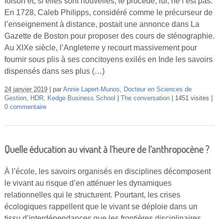
foison et, si elles sont nouvelles, le procédé, lui, ne l’est pas.
Vidéos
En 1728, Caleb Philipps, considéré comme le précurseur de
l’enseignement à distance, postait une annonce dans La
S’inscrire
Gazette de Boston pour proposer des cours de sténographie.
Se connecter
Au XIXe siècle, l’Angleterre y recourt massivement pour
fournir sous plis à ses concitoyens exilés en Inde les savoirs
dispensés dans ses plus (…)
24 janvier 2019
par
Annie Lapert-Munos
,
Docteur en Sciences de
Gestion
,
HDR
,
Kedge Business School
The conversation
1451 visites
0 commentaire
Quelle éducation au vivant à l’heure de l’anthropocène ?
À l’école, les savoirs organisés en disciplines décomposent
le vivant au risque d’en atténuer les dynamiques
relationnelles qui le structurent. Pourtant, les crises
écologiques rappellent que le vivant se déploie dans un
tissu d’interdépendances que les frontières disciplinaires