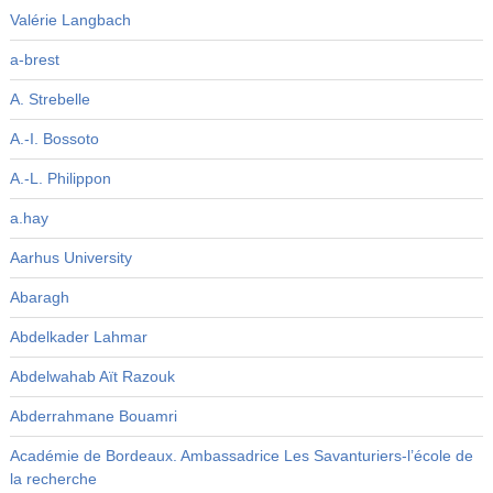
Valérie Langbach
a-brest
A. Strebelle
A.-I. Bossoto
A.-L. Philippon
a.hay
Aarhus University
Abaragh
Abdelkader Lahmar
Abdelwahab Aït Razouk
Abderrahmane Bouamri
Académie de Bordeaux. Ambassadrice Les Savanturiers-l’école de
la recherche