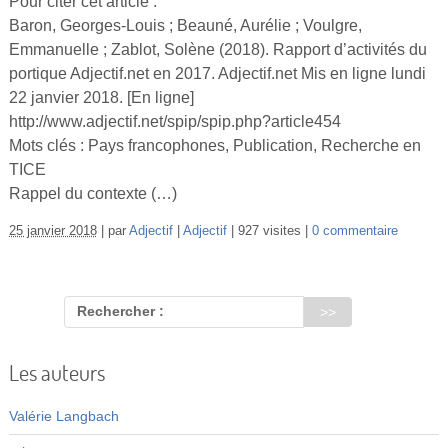
Pour citer cet article :
Vidéos
Baron, Georges-Louis ; Beauné, Aurélie ; Voulgre,
Emmanuelle ; Zablot, Solène (2018). Rapport d’activités du
S’inscrire
portique Adjectif.net en 2017. Adjectif.net Mis en ligne lundi
Se connecter
22 janvier 2018. [En ligne]
http://www.adjectif.net/spip/spip.php?article454
Mots clés : Pays francophones, Publication, Recherche en
TICE
Rappel du contexte (…)
25 janvier 2018
par
Adjectif
Adjectif
927 visites
0 commentaire
Rechercher :
Les auteurs
Valérie Langbach