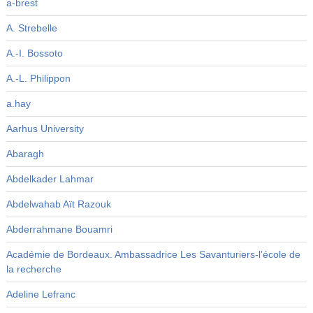
a-brest
A. Strebelle
A.-I. Bossoto
A.-L. Philippon
a.hay
Aarhus University
Abaragh
Abdelkader Lahmar
Abdelwahab Aït Razouk
Abderrahmane Bouamri
Académie de Bordeaux. Ambassadrice Les Savanturiers-l’école de
la recherche
Adeline Lefranc