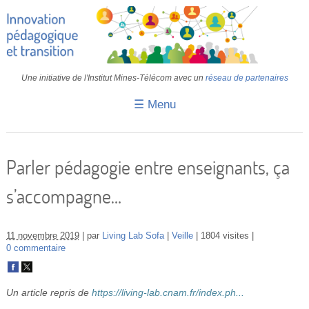
Une initiative de l'Institut Mines-Télécom avec un
réseau de partenaires
☰ Menu
Accueil
Fiches pédagogiques
Parler pédagogie entre enseignants, ça
Retours d’expériences
s’accompagne…
Transition
IA
11 novembre 2019
par
Living Lab Sofa
Veille
1804 visites
0 commentaire
IMT
Colloques
Un article repris de
https://living-lab.cnam.fr/index.ph...