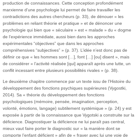
production de connaissances. Cette conception profondément
marxienne d’une psychologie lui permet de faire travailler les
contradictions des autres chercheurs (p. 33), de dénouer « les
problèmes en reliant théorie et pratique » et de dénoncer une
psychologie qui bien que « séculaire » est « malade » du « dogme
de l’expérience immédiate, aussi bien dans les approches
expérimentales “objectives” que dans les approches
compréhensives “subjectives” » (p. 37). L’idée n’est donc pas de
définir ce que « les hommes sont […], font […] [ou] disent », mais
de considérer « l’activité réalisée [qui] apparaît après une lutte, un
conflit incessant entre plusieurs possibilités rivales » (p. 38).
Le deuxième chapitre commence par un texte issu de l’Histoire du
développement des fonctions psychiques supérieures (Vygostki,
2014). Sa « théorie du développement des fonctions
psychologiques (mémoire, pensée, imagination, perception,
volonté, émotions, langage) subtilement systémique » (p. 24) y est
exposée à partir de la connaissance que Vygotski a construite sur la
déficience. Diagnostiquer la déficience ne lui paraît pas central,
mieux vaut faire porter le diagnostic sur « la manière dont se
comporte l’enfant déficient » afin de « frayer avec lui une voie de