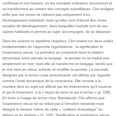
conflictuel et non linéaire, où les concepts ordinaires rencontrent et
se transforment au contact des concepts scientifiques. Clot souligne
enfin que ces zones ne relèvent pas uniquement d’un
développement individuel, mais qu’elles sont d’abord des zones
sociales de développement, dans lesquelles l’activité sort de ses
cadres habituels et permet au sujet, accompagné, de se dépasser.
Dans les sixième et septième chapitres, Clot revient sur deux unités
fondamentales de l’approche vygotskienne : la signification et
l’expérience vécue. La première se comprend dans la relation
dynamique entre pensée et langage : la pensée ne se traduit pas
simplement en mot, mais elle se transforme en langage, tandis que
le mot vient en retour achever et modifier la pensée. La seconde,
désignée par le terme russe perezhivanie, est définie par Vygotski
comme l’unité dynamique de la conscience. Elle renvoie à la
manière dont un sujet est affecté par les événements qu’il traverse
et qui le traversent, à la « façon de vivre ce qui m’arrive » (p. 108).
En écho à l’usage du terme chez Stanislavski, Clot affirme que
l’expérience vécue ne se réduit pas à l’émotion ressentie mais
désigne le devenir même de cette « “collision dramatique” du
dehors et du dedans » (p. 109). Signification et expérience vécue