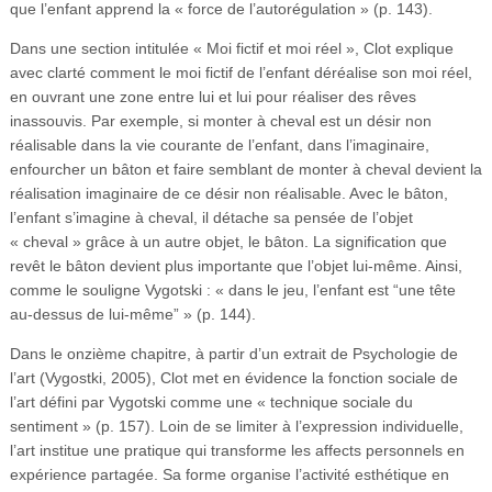
que l’enfant apprend la « force de l’autorégulation » (p. 143).
Dans une section intitulée « Moi fictif et moi réel », Clot explique
avec clarté comment le moi fictif de l’enfant déréalise son moi réel,
en ouvrant une zone entre lui et lui pour réaliser des rêves
inassouvis. Par exemple, si monter à cheval est un désir non
réalisable dans la vie courante de l’enfant, dans l’imaginaire,
enfourcher un bâton et faire semblant de monter à cheval devient la
réalisation imaginaire de ce désir non réalisable. Avec le bâton,
l’enfant s’imagine à cheval, il détache sa pensée de l’objet
« cheval » grâce à un autre objet, le bâton. La signification que
revêt le bâton devient plus importante que l’objet lui-même. Ainsi,
comme le souligne Vygotski : « dans le jeu, l’enfant est “une tête
au-dessus de lui-même” » (p. 144).
Dans le onzième chapitre, à partir d’un extrait de Psychologie de
l’art (Vygostki, 2005), Clot met en évidence la fonction sociale de
l’art défini par Vygotski comme une « technique sociale du
sentiment » (p. 157). Loin de se limiter à l’expression individuelle,
l’art institue une pratique qui transforme les affects personnels en
expérience partagée. Sa forme organise l’activité esthétique en