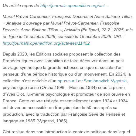
Vidéos
Un article repris de
http://journals.openedition.org/act...
Muriel Prévot-Carpentier, Françoise Decortis et Anne Bationo-Tillon,
S’inscrire
« Analyse d’ouvrage par Muriel Prévot‑Carpentier, Françoise
Se connecter
Decortis, Anne Bationo‑Tillon », Activités [En ligne], 22-2 | 2025, mis
en ligne le 15 octobre 2025, consulté le 15 octobre 2025. URL :
http://journals.openedition.org/activites/11452
Depuis 2020, les Éditions sociales proposent la collection des
Propédeutiques avec l’ambition de faire découvrir dans un petit
ouvrage synthétique la grande richesse critique et sociale d’un
penseur, d’une période historique ou d’un mouvement. En 2024, la
collection s’est enrichie d’un
opus sur Lev Semionovitch Vygotski,
psychologue russe (Orcha 1896 – Moscou 1934) sous la plume
d’Yves Clot, lui-même psychologue et promoteur de son œuvre en
France. Cette œuvre rédigée essentiellement entre 1924 et 1934
est devenue accessible en français plus de 50 ans après sa
production, avec la traduction par Françoise Sève de Pensée et
langage en 1985 (Vygostki, 1985).
Clot resitue dans son introduction le contexte politique dans lequel