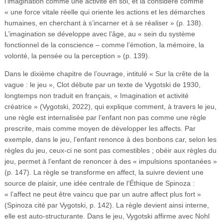
l’imagination comme une activité en soi, et la considère comme
« une force vitale réelle qui oriente les actions et les démarches
humaines, en cherchant à s’incarner et à se réaliser » (p. 138).
L’imagination se développe avec l’âge, au « sein du système
fonctionnel de la conscience – comme l’émotion, la mémoire, la
volonté, la pensée ou la perception » (p. 139).
Dans le dixième chapitre de l’ouvrage, intitulé « Sur la crête de la
vague : le jeu », Clot débute par un texte de Vygotski de 1930,
longtemps non traduit en français, « Imagination et activité
créatrice » (Vygotski, 2022), qui explique comment, à travers le jeu,
une règle est internalisée par l’enfant non pas comme une règle
prescrite, mais comme moyen de développer les affects. Par
exemple, dans le jeu, l’enfant renonce à des bonbons car, selon les
règles du jeu, ceux-ci ne sont pas comestibles ; obéir aux règles du
jeu, permet à l’enfant de renoncer à des « impulsions spontanées »
(p. 147). La règle se transforme en affect, la suivre devient une
source de plaisir, une idée centrale de l’Éthique de Spinoza :
« l’affect ne peut être vaincu que par un autre affect plus fort »
(Spinoza cité par Vygotski, p. 142). La règle devient ainsi interne,
elle est auto-structurante. Dans le jeu, Vygotski affirme avec Nohl