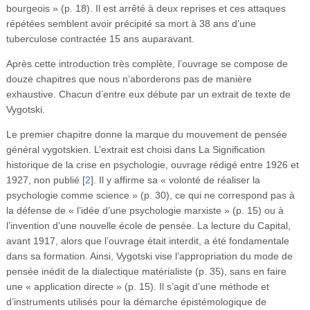
bourgeois » (p. 18). Il est arrêté à deux reprises et ces attaques
répétées semblent avoir précipité sa mort à 38 ans d’une
tuberculose contractée 15 ans auparavant.
Après cette introduction très complète, l’ouvrage se compose de
douze chapitres que nous n’aborderons pas de manière
exhaustive. Chacun d’entre eux débute par un extrait de texte de
Vygotski.
Le premier chapitre donne la marque du mouvement de pensée
général vygotskien. L’extrait est choisi dans La Signification
historique de la crise en psychologie, ouvrage rédigé entre 1926 et
1927, non publié
[
2
]
. Il y affirme sa « volonté de réaliser la
psychologie comme science » (p. 30), ce qui ne correspond pas à
la défense de « l’idée d’une psychologie marxiste » (p. 15) ou à
l’invention d’une nouvelle école de pensée. La lecture du Capital,
avant 1917, alors que l’ouvrage était interdit, a été fondamentale
dans sa formation. Ainsi, Vygotski vise l’appropriation du mode de
pensée inédit de la dialectique matérialiste (p. 35), sans en faire
une « application directe » (p. 15). Il s’agit d’une méthode et
d’instruments utilisés pour la démarche épistémologique de