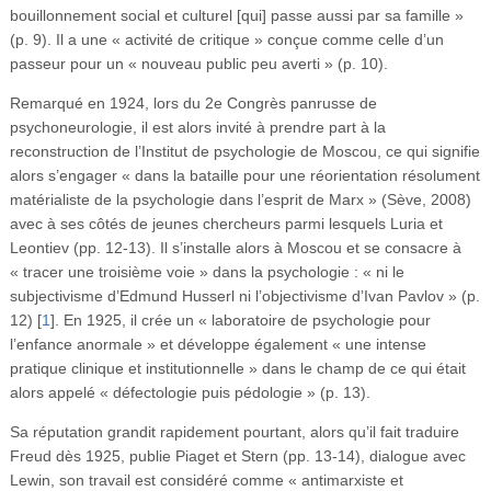
bouillonnement social et culturel [qui] passe aussi par sa famille »
(p. 9). Il a une « activité de critique » conçue comme celle d’un
passeur pour un « nouveau public peu averti » (p. 10).
Remarqué en 1924, lors du 2e Congrès panrusse de
psychoneurologie, il est alors invité à prendre part à la
reconstruction de l’Institut de psychologie de Moscou, ce qui signifie
alors s’engager « dans la bataille pour une réorientation résolument
matérialiste de la psychologie dans l’esprit de Marx » (Sève, 2008)
avec à ses côtés de jeunes chercheurs parmi lesquels Luria et
Leontiev (pp. 12-13). Il s’installe alors à Moscou et se consacre à
« tracer une troisième voie » dans la psychologie : « ni le
subjectivisme d’Edmund Husserl ni l’objectivisme d’Ivan Pavlov » (p.
12)
[
1
]
. En 1925, il crée un « laboratoire de psychologie pour
l’enfance anormale » et développe également « une intense
pratique clinique et institutionnelle » dans le champ de ce qui était
alors appelé « défectologie puis pédologie » (p. 13).
Sa réputation grandit rapidement pourtant, alors qu’il fait traduire
Freud dès 1925, publie Piaget et Stern (pp. 13-14), dialogue avec
Lewin, son travail est considéré comme « antimarxiste et