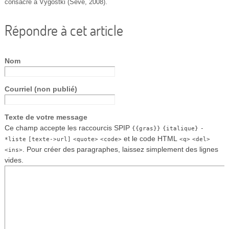
consacré à Vygostki (Sève, 2008).
Répondre à cet article
Nom
Courriel (non publié)
Texte de votre message
Ce champ accepte les raccourcis SPIP
{{gras}}
{italique}
-
et le code HTML
*liste
[texte->url]
<quote>
<code>
<q>
<del>
. Pour créer des paragraphes, laissez simplement des lignes
<ins>
vides.