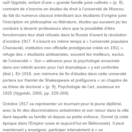
naît Vygotski, enfant d’une « grande famille juive cultivée » (p. 8),
contraint de s’inscrire en études de droit à l’université de Moscou
du fait du numerus clausus interdisant aux étudiants d’origine juive
l’inscription en philosophie ou littérature, études qui auraient pu les
conduire à devenir professeurs alors que la possibilité d’être
fonctionnaire leur était refusée dans la Russie d’avant la révolution
d’octobre 1917. Il s’inscrit en même temps à « l’université populaire
Chaniavski, institution non officielle prestigieuse créée en 1911 »,
refuge des « étudiants antitsaristes, souvent les meilleurs, exclus
de l’université ». Son « attirance pour la psychologie enracinée
dans son intérêt ancien pour l’art dramatique » y est confortée
(ibid.). En 1916, son mémoire de fin d’études dans cette université
portera sur Hamlet de Shakespeare et préfigurera « un chapitre de
sa thèse de doctorat » (p. 9), Psychologie de l’art, soutenue en
1925 (Vygotski, 2005, pp. 229‑269).
Octobre 1917 va représenter un tournant pour le jeune diplômé,
avec la fin des discriminations antisémites et son retour dans la ville
dans laquelle sa famille vit depuis sa petite enfance, Gomel (à cette
époque dans l’Empire russe et aujourd’hui en Biélorussie). Il peut
maintenant y enseigner, participer intensément à « un