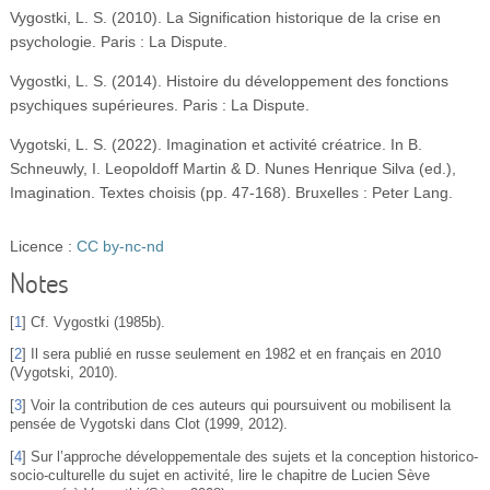
Vygostki, L. S. (2010). La Signification historique de la crise en
psychologie. Paris : La Dispute.
Vygostki, L. S. (2014). Histoire du développement des fonctions
psychiques supérieures. Paris : La Dispute.
Vygotski, L. S. (2022). Imagination et activité créatrice. In B.
Schneuwly, I. Leopoldoff Martin & D. Nunes Henrique Silva (ed.),
Imagination. Textes choisis (pp. 47‑168). Bruxelles : Peter Lang.
Licence :
CC by-nc-nd
Notes
[
1
]
Cf. Vygostki (1985b).
[
2
]
Il sera publié en russe seulement en 1982 et en français en 2010
(Vygotski, 2010).
[
3
]
Voir la contribution de ces auteurs qui poursuivent ou mobilisent la
pensée de Vygotski dans Clot (1999, 2012).
[
4
]
Sur l’approche développementale des sujets et la conception historico-
socio-culturelle du sujet en activité, lire le chapitre de Lucien Sève