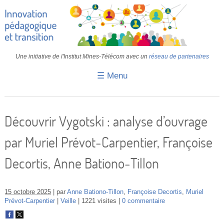
Une initiative de l'Institut Mines-Télécom avec un
réseau de partenaires
☰ Menu
Accueil
Fiches pédagogiques
Découvrir Vygotski : analyse d’ouvrage
Retours d’expériences
par Muriel Prévot‑Carpentier, Françoise
Transition
Decortis, Anne Bationo‑Tillon
IA
IMT
15 octobre 2025
par
Anne Bationo-Tillon
,
Françoise Decortis
,
Muriel
Prévot-Carpentier
Veille
1221 visites
0 commentaire
Colloques