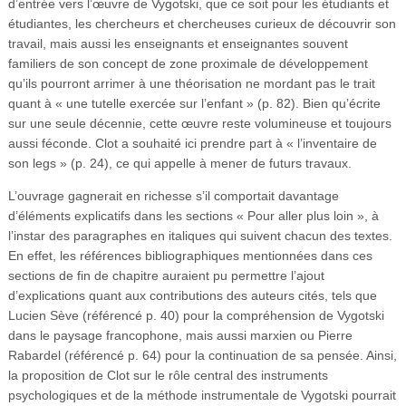
d’entrée vers l’œuvre de Vygotski, que ce soit pour les étudiants et
étudiantes, les chercheurs et chercheuses curieux de découvrir son
travail, mais aussi les enseignants et enseignantes souvent
familiers de son concept de zone proximale de développement
qu’ils pourront arrimer à une théorisation ne mordant pas le trait
quant à « une tutelle exercée sur l’enfant » (p. 82). Bien qu’écrite
sur une seule décennie, cette œuvre reste volumineuse et toujours
aussi féconde. Clot a souhaité ici prendre part à « l’inventaire de
son legs » (p. 24), ce qui appelle à mener de futurs travaux.
L’ouvrage gagnerait en richesse s’il comportait davantage
d’éléments explicatifs dans les sections « Pour aller plus loin », à
l’instar des paragraphes en italiques qui suivent chacun des textes.
En effet, les références bibliographiques mentionnées dans ces
sections de fin de chapitre auraient pu permettre l’ajout
d’explications quant aux contributions des auteurs cités, tels que
Lucien Sève (référencé p. 40) pour la compréhension de Vygotski
dans le paysage francophone, mais aussi marxien ou Pierre
Rabardel (référencé p. 64) pour la continuation de sa pensée. Ainsi,
la proposition de Clot sur le rôle central des instruments
psychologiques et de la méthode instrumentale de Vygotski pourrait