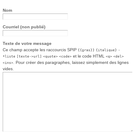
Nom
Courriel (non publié)
Texte de votre message
Ce champ accepte les raccourcis SPIP
{{gras}}
{italique}
-
et le code HTML
*liste
[texte->url]
<quote>
<code>
<q>
<del>
. Pour créer des paragraphes, laissez simplement des lignes
<ins>
vides.