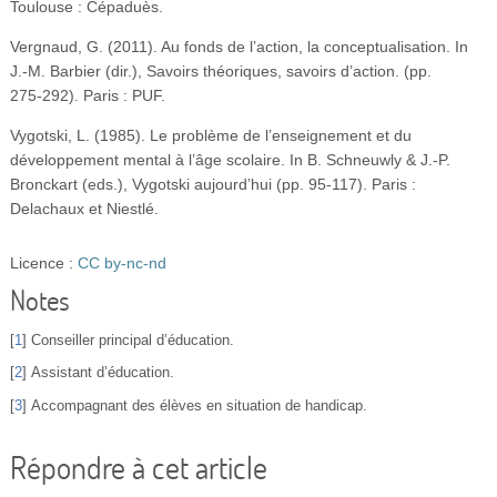
Toulouse : Cépaduès.
Vergnaud, G. (2011). Au fonds de l’action, la conceptualisation. In
J.‑M. Barbier (dir.), Savoirs théoriques, savoirs d’action. (pp.
275‑292). Paris : PUF.
Vygotski, L. (1985). Le problème de l’enseignement et du
développement mental à l’âge scolaire. In B. Schneuwly & J.-P.
Bronckart (eds.), Vygotski aujourd’hui (pp. 95‑117). Paris :
Delachaux et Niestlé.
Licence :
CC by-nc-nd
Notes
[
1
]
Conseiller principal d’éducation.
[
2
]
Assistant d’éducation.
[
3
]
Accompagnant des élèves en situation de handicap.
Répondre à cet article