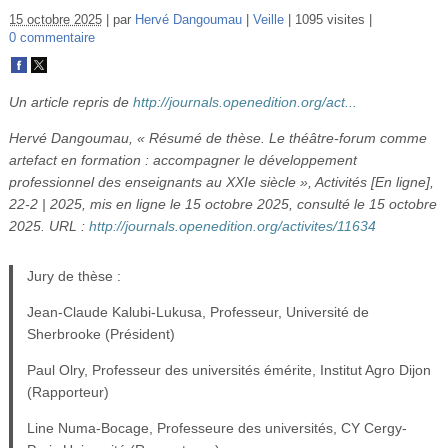
Vidéos
15 octobre 2025
par
Hervé Dangoumau
Veille
1095 visites
0 commentaire
S’inscrire
Se connecter
Un article repris de
http://journals.openedition.org/act...
Hervé Dangoumau, « Résumé de thèse. Le théâtre-forum comme
artefact en formation : accompagner le développement
professionnel des enseignants au XXIe siècle », Activités [En ligne],
22-2 | 2025, mis en ligne le 15 octobre 2025, consulté le 15 octobre
2025. URL :
http://journals.openedition.org/activites/11634
Jury de thèse :
Jean-Claude Kalubi-Lukusa, Professeur, Université de
Sherbrooke (Président)
Paul Olry, Professeur des universités émérite, Institut Agro Dijon
(Rapporteur)
Line Numa-Bocage, Professeure des universités, CY Cergy-