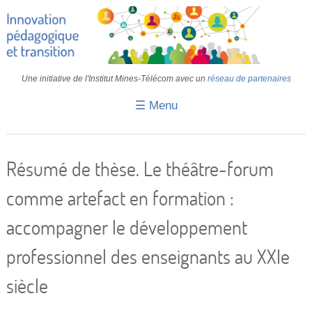
Une initiative de l'Institut Mines-Télécom avec un
réseau de partenaires
☰ Menu
Accueil
Fiches pédagogiques
Résumé de thèse. Le théâtre-forum
Retours d’expériences
comme artefact en formation :
Transition
accompagner le développement
IA
professionnel des enseignants au XXIe
IMT
siècle
Colloques