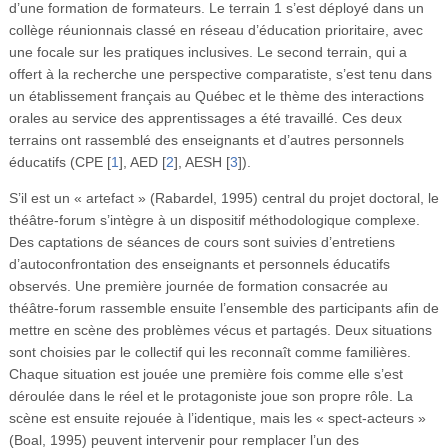
d’une formation de formateurs. Le terrain 1 s’est déployé dans un
collège réunionnais classé en réseau d’éducation prioritaire, avec
une focale sur les pratiques inclusives. Le second terrain, qui a
offert à la recherche une perspective comparatiste, s’est tenu dans
un établissement français au Québec et le thème des interactions
orales au service des apprentissages a été travaillé. Ces deux
terrains ont rassemblé des enseignants et d’autres personnels
éducatifs (CPE
[
1
]
, AED
[
2
]
, AESH
[
3
]
).
S’il est un « artefact » (Rabardel, 1995) central du projet doctoral, le
théâtre-forum s’intègre à un dispositif méthodologique complexe.
Des captations de séances de cours sont suivies d’entretiens
d’autoconfrontation des enseignants et personnels éducatifs
observés. Une première journée de formation consacrée au
théâtre-forum rassemble ensuite l’ensemble des participants afin de
mettre en scène des problèmes vécus et partagés. Deux situations
sont choisies par le collectif qui les reconnaît comme familières.
Chaque situation est jouée une première fois comme elle s’est
déroulée dans le réel et le protagoniste joue son propre rôle. La
scène est ensuite rejouée à l’identique, mais les « spect-acteurs »
(Boal, 1995) peuvent intervenir pour remplacer l’un des