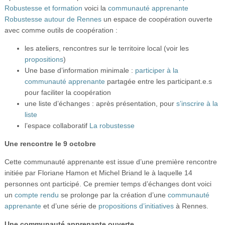
Vidéos
Robustesse et formation
voici la
communauté apprenante
Robustesse autour de Rennes
un espace de coopération ouverte
S’inscrire
avec comme outils de coopération :
Se connecter
les ateliers, rencontres sur le territoire local (voir les
propositions
)
Une base d’information minimale :
participer à la
communauté apprenante
partagée entre les participant.e.s
pour faciliter la coopération
une liste d’échanges : après présentation, pour
s’inscrire à la
liste
l’espace collaboratif
La robustesse
Une rencontre le 9 octobre
Cette communauté apprenante est issue d’une première rencontre
initiée par Floriane Hamon et Michel Briand le à laquelle 14
personnes ont participé. Ce premier temps d’échanges dont voici
un
compte rendu
se prolonge par la création d’une
communauté
apprenante
et d’une série de
propositions d’initiatives
à Rennes.
Une communauté apprenante ouverte