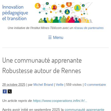
Une initiative de l'Institut Mines-Télécom avec un
réseau de partenaires
☰ Menu
Accueil
Fiches pédagogiques
Une communauté apprenante
Retours d’expériences
Robustesse autour de Rennes
Transition
IA
28 octobre 2025
par
Michel Briand
Veille
559 visites
0 commentaire
IMT
Un article repris de
https://www.cooperations.infini.fr/...
Colloques
Après avoir initié en septembre 2025 la
communauté apprenante