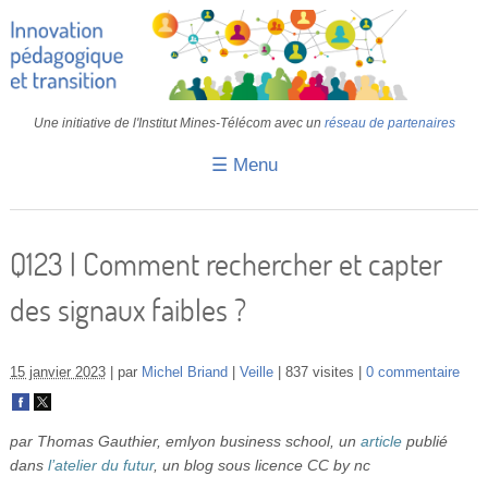
Une initiative de l'Institut Mines-Télécom avec un
réseau de partenaires
☰ Menu
Accueil
Fiches pédagogiques
Q123 | Comment rechercher et capter
Retours d’expériences
des signaux faibles ?
Transition
IA
15 janvier 2023
par
Michel Briand
Veille
837 visites
0 commentaire
IMT
par Thomas Gauthier, emlyon business school, un
article
publié
Colloques
dans
l’atelier du futur
, un blog sous licence CC by nc