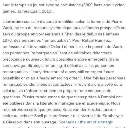
tuer le temps en jouant avec sa calculatrice (3000 facts about video
games, James Egan, 2015).
L’
entretien
consiste d’abord à identifier, selon la formule de Pierre
Wack, artisan du recours systématique aux scénarios prospectifs au
sein du groupe anglo-néerlandais Shell dès le début des années
1970, des personnes “remarquables”. Pour Rafael Ramirez,
professeur à l’Université d’Oxford et héritier de la pensée de Wack,
ces personnes “remarquables” sont de véritables détecteurs
précoces de nouveaux futurs possibles encore émergents (dans
son ouvrage, Strategic reframing, il définit ainsi les personnes
remarquables : “early detectors of a new, still emergent future
possibility or of an already emerging order”). Une fois les personnes
remarquables identifiées et contactées, il revient alors à celle ou à
celui qui va réaliser l’entretien de préparer une séquence de
questions. Plusieurs séquences de questions prêtes à l’emploi ont
été publiées dans la littérature managériale et académique. Nous
retiendrons ici celle que propose Kees van der Heijden, ancien
cadre au sein de Shell puis professeur à l’université de Strathclyde
à Glasgow, dans son ouvrage,
Scenarios : the art of strategic