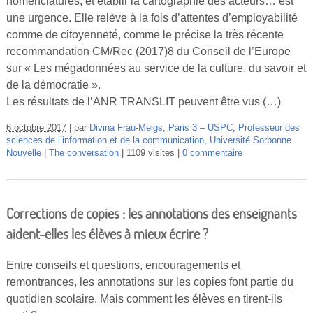
nomenclatures, et établir la cartographie des acteurs… est
Vidéos
une urgence. Elle relève à la fois d’attentes d’employabilité
comme de citoyenneté, comme le précise la très récente
S’inscrire
recommandation CM/Rec (2017)8 du Conseil de l’Europe
Se connecter
sur « Les mégadonnées au service de la culture, du savoir et
de la démocratie ».
Les résultats de l’ANR TRANSLIT peuvent être vus (…)
6 octobre 2017
par
Divina Frau-Meigs
,
Paris 3 – USPC
,
Professeur des
sciences de l’information et de la communication
,
Université Sorbonne
Nouvelle
The conversation
1109 visites
0 commentaire
Corrections de copies : les annotations des enseignants
aident-elles les élèves à mieux écrire ?
Entre conseils et questions, encouragements et
remontrances, les annotations sur les copies font partie du
quotidien scolaire. Mais comment les élèves en tirent-ils