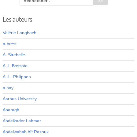
Rechercher :
Les auteurs
Valérie Langbach
a-brest
A. Strebelle
A.-I. Bossoto
A.-L. Philippon
a.hay
Aarhus University
Abaragh
Abdelkader Lahmar
Abdelwahab Aït Razouk