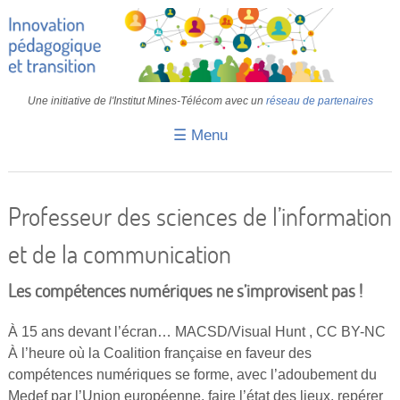
Une initiative de l'Institut Mines-Télécom avec un
réseau de partenaires
☰ Menu
Accueil
Fiches pédagogiques
Professeur des sciences de l’information
Retours d’expériences
et de la communication
Transition
Les compétences numériques ne s’improvisent pas !
IA
À 15 ans devant l’écran… MACSD/Visual Hunt , CC BY-NC
IMT
À l’heure où la Coalition française en faveur des
compétences numériques se forme, avec l’adoubement du
Colloques
Medef par l’Union européenne, faire l’état des lieux, repérer