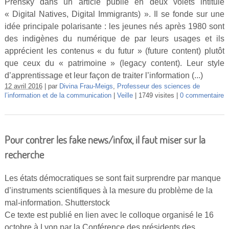
Prensky dans un article publié en deux volets intitulé
« Digital Natives, Digital Immigrants) ». Il se fonde sur une
idée principale polarisante : les jeunes nés après 1980 sont
des indigènes du numérique de par leurs usages et ils
apprécient les contenus « du futur » (future content) plutôt
que ceux du « patrimoine » (legacy content). Leur style
d’apprentissage et leur façon de traiter l’information (...)
12 avril 2016
par
Divina Frau-Meigs
,
Professeur des sciences de
l’information et de la communication
Veille
1749 visites
0 commentaire
Pour contrer les fake news/infox, il faut miser sur la
recherche
Les états démocratiques se sont fait surprendre par manque
d’instruments scientifiques à la mesure du problème de la
mal-information. Shutterstock
Ce texte est publié en lien avec le colloque organisé le 16
octobre à Lyon par la Conférence des présidents des