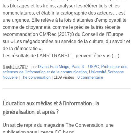
Vidéos
les blocages et les freins, analyser les référentiels et les
nomenclatures, et établir la cartographie des acteurs… est
S’inscrire
une urgence. Elle relève à la fois d’attentes d’employabilité
comme de citoyenneté, comme le précise la très récente
Se connecter
recommandation CM/Rec (2017)8 du Conseil de l’Europe
sur « Les mégadonnées au service de la culture, du savoir et
de la démocratie ».
Les résultats de l’ANR TRANSLIT peuvent être vus (…)
6 octobre 2017
par
Divina Frau-Meigs
,
Paris 3 – USPC
,
Professeur des
sciences de l’information et de la communication
,
Université Sorbonne
Nouvelle
The conversation
1109 visites
0 commentaire
Éducation aux médias et à l’information : la
généralisation, et après ?
Un article repris du magazine The Conversation, une
publication sous licence CC by nd