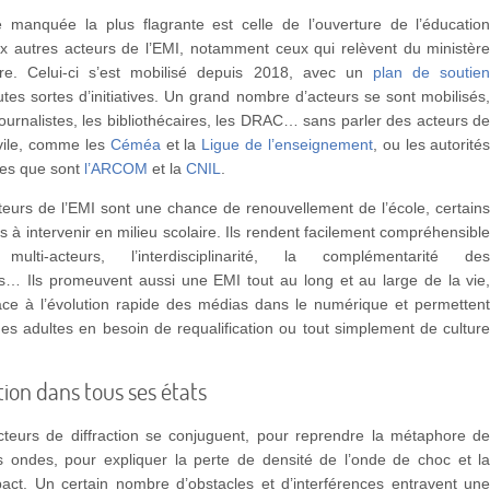
té manquée la plus flagrante est celle de l’ouverture de l’éducatio
ux autres acteurs de l’EMI, notamment ceux qui relèvent du ministèr
re. Celui-ci s’est mobilisé depuis 2018, avec un
plan de soutie
utes sortes d’initiatives. Un grand nombre d’acteurs se sont mobilisés
urnalistes, les bibliothécaires, les DRAC… sans parler des acteurs d
ivile, comme les
Céméa
et la
Ligue de l’enseignement
, ou les autorité
es que sont
l’ARCOM
et la
CNIL
.
eurs de l’EMI sont une chance de renouvellement de l’école, certain
s à intervenir en milieu scolaire. Ils rendent facilement compréhensibl
 multi-acteurs, l’interdisciplinarité, la complémentarité de
… Ils promeuvent aussi une EMI tout au long et au large de la vie
face à l’évolution rapide des médias dans le numérique et permetten
des adultes en besoin de requalification ou tout simplement de cultur
tion dans tous ses états
acteurs de diffraction se conjuguent, pour reprendre la métaphore d
es ondes, pour expliquer la perte de densité de l’onde de choc et l
pact. Un certain nombre d’obstacles et d’interférences entravent un