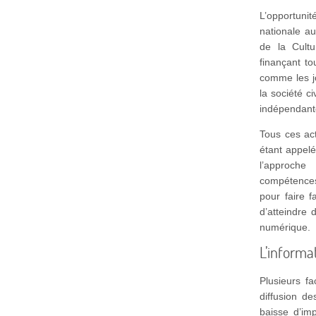
L’opportuni
nationale a
de la Cultu
finançant to
comme les jo
la société c
indépendant
Tous ces act
étant appelé
l’approche
compétences
pour faire 
d’atteindre 
numérique.
L’informa
Plusieurs f
diffusion d
baisse d’im