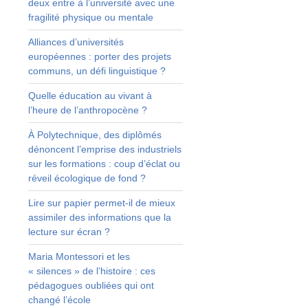
deux entre à l’université avec une
C
fragilité physique ou mentale
Alliances d’universités
européennes : porter des projets
à
communs, un défi linguistique ?
e
Quelle éducation au vivant à
t
l’heure de l’anthropocène ?
À Polytechnique, des diplômés
s
dénoncent l’emprise des industriels
u
sur les formations : coup d’éclat ou
n
réveil écologique de fond ?
e
Lire sur papier permet-il de mieux
assimiler des informations que la
lecture sur écran ?
Maria Montessori et les
« silences » de l’histoire : ces
pédagogues oubliées qui ont
changé l’école