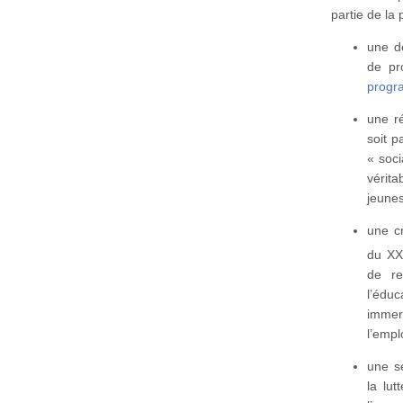
partie de l
une dé
de pr
progr
une r
soit p
« soci
vérit
jeunes
une c
du XX
de re
l’éduc
immer
l’empl
une sé
la lut