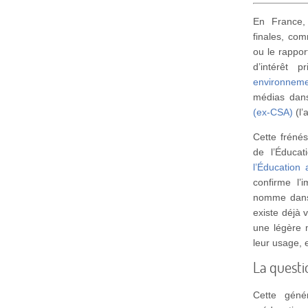
En France,
finales, co
ou le rappo
d’intérêt 
environneme
médias dans
(ex-CSA)
(l’
Cette frénés
de l’Éducat
l’Éducation 
confirme l’
nomme dans 
existe déjà 
une légère m
leur usage, e
La quest
Cette géné