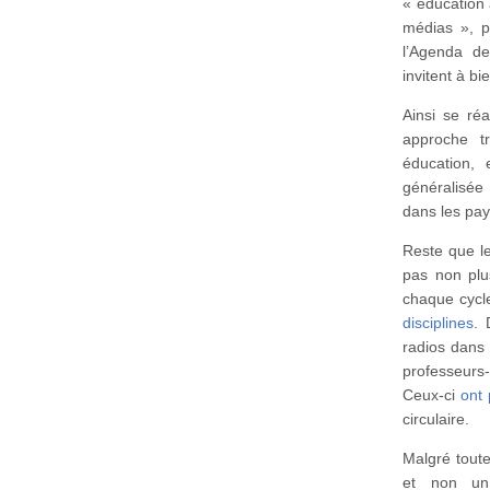
« éducation 
médias », p
l’Agenda d
invitent à bi
Ainsi se réa
approche tr
éducation, 
généralisée 
dans les pay
Reste que le
pas non plu
chaque cycle
disciplines
. 
radios dans 
professeurs
Ceux-ci
ont 
circulaire.
Malgré toute
et non un 