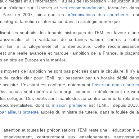
aux médias et à l’information » au lieu de l’expression « éducation au
our s’aligner sur l’Unesco et
ses recommandations
, formulées dan
e Paris en 2007, ainsi que les
préconisations des chercheurs
, qu
en intégrer la notion d’information dans la stratégie numérique.
lisent les souhaits des tenants historiques de l’EMI en faveur d’un
ansversale, et la validation de certaines valeurs chères à cett
en lien à la citoyenneté et la démocratie. Cette reconnaissanc
est une réelle avancée et marque l’ambition de la France, la plaçan
s en tête en Europe en la matière.
s moyens de l’ambition ne sont pas précisés dans la circulaire. Il n’y 
s de cadre clair pour l’EMI, qui passerait par un horaire dédié dan
 scolaire. L’existant est confirmé, notamment
l’insertion dans d’autre
Des rajouts sont opérés à la marge, comme le déploiement de we
les collèges. Des oublis sont manifestes au centre comme le rôle de
-documentalistes, dont la
mission première
est l’EMI… depuis 2013
par ailleurs protesté
auprès du ministre de tutelle, dans la foulée de l
 l’attention et toutes les préconisations, l’EMI reste une « éducation à 
enseignement, contrairement aux enseignements transversau