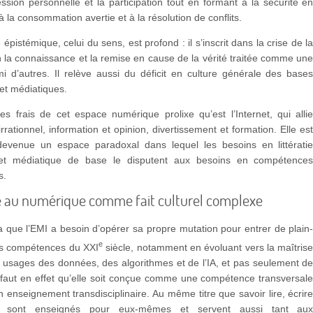
ession personnelle et la participation tout en formant à la sécurité e
 à la consommation avertie et à la résolution de conflits.
épistémique, celui du sens, est profond : il s’inscrit dans la crise de l
 la connaissance et la remise en cause de la vérité traitée comme un
i d’autres. Il relève aussi du déficit en culture générale des base
et médiatiques.
es frais de cet espace numérique prolixe qu’est l’Internet, qui alli
irrationnel, information et opinion, divertissement et formation. Elle es
evenue un espace paradoxal dans lequel les besoins en littérati
et médiatique de base le disputent aux besoins en compétence
s.
e au numérique comme fait culturel complexe
a que l’EMI a besoin d’opérer sa propre mutation pour entrer de plain
e
es compétences du XXI
siècle, notamment en évoluant vers la maîtris
t usages des données, des algorithmes et de l’IA, et pas seulement d
l faut en effet qu’elle soit conçue comme une compétence transversal
nseignement transdisciplinaire. Au même titre que savoir lire, écrir
r sont enseignés pour eux-mêmes et servent aussi tant au