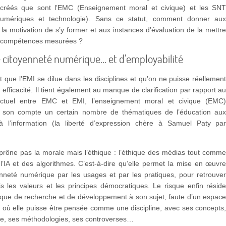
créés que sont l’EMC (Enseignement moral et civique) et les SN
numériques et technologie). Sans ce statut, comment donner au
la motivation de s’y former et aux instances d’évaluation de la mettr
 compétences mesurées ?
 citoyenneté numérique… et d’employabilité
t que l’EMI se dilue dans les disciplines et qu’on ne puisse réellemen
efficacité. Il tient également au manque de clarification par rapport a
 actuel entre EMC et EMI, l’enseignement moral et civique (EMC
 son compte un certain nombre de thématiques de l’éducation au
 l’information (la liberté d’expression chère à Samuel Paty pa
prône pas la morale mais l’éthique : l’éthique des médias tout comm
 l’IA et des algorithmes. C’est-à-dire qu’elle permet la mise en œuvr
enneté numérique par les usages et par les pratiques, pour retrouve
is les valeurs et les principes démocratiques. Le risque enfin résid
que de recherche et de développement à son sujet, faute d’un espac
 où elle puisse être pensée comme une discipline, avec ses concepts
re, ses méthodologies, ses controverses…