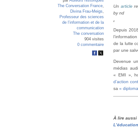
par
Auteurs historiques
The Conversation France
,
Un
article
re
Divina Frau-Meigs
,
by nd
Professeur des sciences
de l’information et de la
communication
Depuis 2018
The conversation
l’information
904 visites
de la lutte c
0 commentaire
par une salve
Devenue une
médias audi
« EMI », h
d’action con
sa
« diplomat
À lire aussi 
L’éducation