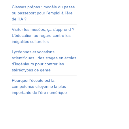
Classes prépas : modèle du passé
s
ou passeport pour l’emploi à l’ère
0
de l’IA ?
e
t
Visiter les musées, ça s’apprend ?
x
L’éducation au regard contre les
M
inégalités culturelles
Lycéennes et vocations
l
scientifiques : des stages en écoles
e
d’ingénieurs pour contrer les
stéréotypes de genre
e
l
Pourquoi l’écoute est la
i
compétence citoyenne la plus
e
importante de l’ère numérique
e
,