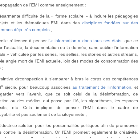
a propagation de l’EMI comme enseignement :
sarmante difficulté de la « forme scolaire » à inclure les pédagogie
ojets et les thématiques EMI dans des
disciplines fondées sur de
ammes déjà très complets
;
éelle réticence à penser
l’« information » dans tous ses états
, que c
ar l’actualité, la documentation ou la donnée, sans oublier l’informatio
ale » véhiculée par les séries, les selfies, les stories et autres streams
able angle mort de l’EMI actuelle, loin des modes de consommation de
 ;
raintive circonspection à s’emparer à bras le corps des compétence
e
I
siècle, pour beaucoup associées
au traitement de l’information
, e
garder vers l’avenir, que ce soit celui de la désinformation, d
ation ou des médias, qui passe par l’IA, les algorithmes, les espace
sifs, etc. Cela implique de penser l’EMI dans le cadre d
oyabilité et pas seulement de la citoyenneté ;
ductrice solution pour les personnalités politiques afin de promouvoi
te contre la désinformation. Or l’EMI promeut également la créativité