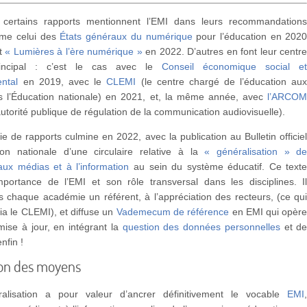
 certains rapports mentionnent l’EMI dans leurs recommandation
mme celui des
États généraux du numérique
pour l’éducation en 202
rt
« Lumières à l’ère numérique »
en 2022. D’autres en font leur centr
principal : c’est le cas avec le
Conseil économique social e
ntal
en 2019, avec le
CLEMI
(le centre chargé de l’éducation au
 l’Éducation nationale) en 2021, et, la même année, avec
l’ARCO
autorité publique de régulation de la communication audiovisuelle).
ie de rapports culmine en 2022, avec la publication au Bulletin officie
ion nationale d’une circulaire relative à la
« généralisation » d
aux médias et à l’information
au sein du système éducatif. Ce text
importance de l’EMI et son rôle transversal dans les disciplines. I
chaque académie un référent, à l’appréciation des recteurs, (ce qu
via le CLEMI), et diffuse un
Vademecum de référence
en EMI qui opèr
ise à jour, en intégrant la
question des données personnelles
et d
nfin !
ion des moyens
ralisation a pour valeur d’ancrer définitivement le vocable
EMI