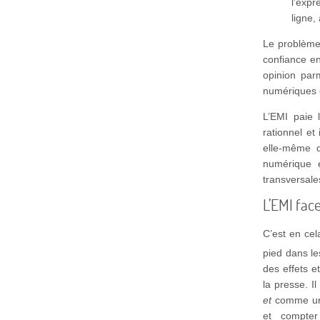
l’expr
ligne,
Le problème 
confiance en
opinion parm
numériques 
L’EMI paie l
rationnel et 
elle-même d
numérique 
transversale
L’EMI fac
C’est en cel
pied dans l
des effets e
la presse. I
et
comme un e
et compte