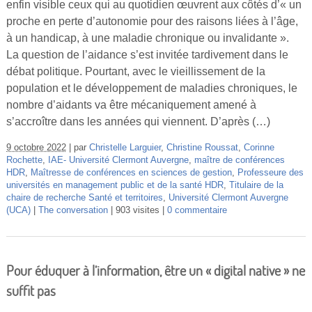
enfin visible ceux qui au quotidien œuvrent aux côtés d’« un
Vidéos
proche en perte d’autonomie pour des raisons liées à l’âge,
à un handicap, à une maladie chronique ou invalidante ».
S’inscrire
La question de l’aidance s’est invitée tardivement dans le
Se connecter
débat politique. Pourtant, avec le vieillissement de la
population et le développement de maladies chroniques, le
nombre d’aidants va être mécaniquement amené à
s’accroître dans les années qui viennent. D’après (…)
9 octobre 2022
par
Christelle Larguier
,
Christine Roussat
,
Corinne
Rochette
,
IAE- Université Clermont Auvergne
,
maître de conférences
HDR
,
Maîtresse de conférences en sciences de gestion
,
Professeure des
universités en management public et de la santé HDR
,
Titulaire de la
chaire de recherche Santé et territoires
,
Université Clermont Auvergne
(UCA)
The conversation
903 visites
0 commentaire
Pour éduquer à l’information, être un « digital native » ne
suffit pas