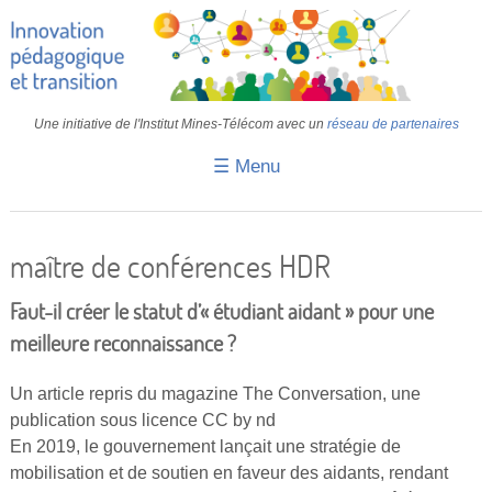
Une initiative de l'Institut Mines-Télécom avec un
réseau de partenaires
☰ Menu
Accueil
Fiches pédagogiques
maître de conférences HDR
Retours d’expériences
Faut-il créer le statut d’« étudiant aidant » pour une
Transition
meilleure reconnaissance ?
IA
Un article repris du magazine The Conversation, une
publication sous licence CC by nd
IMT
En 2019, le gouvernement lançait une stratégie de
Colloques
mobilisation et de soutien en faveur des aidants, rendant