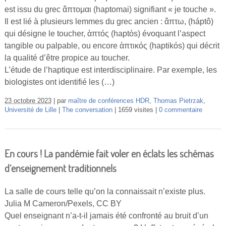
est issu du grec ἅπτομαι (haptomai) signifiant « je touche ».
Il est lié à plusieurs lemmes du grec ancien : ἅπτω, (háptô)
qui désigne le toucher, ἁπτός (haptόs) évoquant l’aspect
tangible ou palpable, ou encore ἁπτικός (haptikόs) qui décrit
la qualité d’être propice au toucher.
L’étude de l’haptique est interdisciplinaire. Par exemple, les
biologistes ont identifié les (…)
23 octobre 2023
par
maître de conférences HDR
,
Thomas Pietrzak
,
Université de Lille
The conversation
1659 visites
0 commentaire
En cours ! La pandémie fait voler en éclats les schémas
d’enseignement traditionnels
La salle de cours telle qu’on la connaissait n’existe plus.
Julia M Cameron/Pexels, CC BY
Quel enseignant n’a-t-il jamais été confronté au bruit d’un