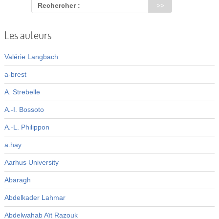
Rechercher :
Les auteurs
Valérie Langbach
a-brest
A. Strebelle
A.-I. Bossoto
A.-L. Philippon
a.hay
Aarhus University
Abaragh
Abdelkader Lahmar
Abdelwahab Aït Razouk