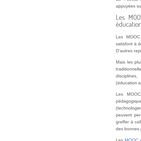
appuyées su
Les MOO
éducation
Les MOOC s
satisfont à 
D’autres rep
Mais les plu
traditionne
discipline
(éducation a
Les MOOC s
pédagogiqu
(technologi
peuvent per
greffer à ce
des bonnes pr
Les
MOOC e