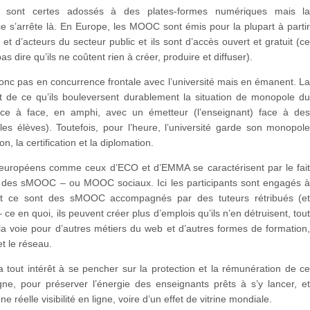
ont certes adossés à des plates-formes numériques mais l
 s’arrête là. En Europe, les MOOC sont émis pour la plupart à parti
s et d’acteurs du secteur public et ils sont d’accès ouvert et gratuit (c
as dire qu’ils ne coûtent rien à créer, produire et diffuser).
donc pas en concurrence frontale avec l’université mais en émanent. L
nt de ce qu’ils bouleversent durablement la situation de monopole d
ce à face, en amphi, avec un émetteur (l’enseignant) face à de
les élèves). Toutefois, pour l’heure, l’université garde son monopol
ion, la certification et la diplomation.
ropéens comme ceux d’ECO et d’EMMA se caractérisent par le fai
 des sMOOC – ou MOOC sociaux. Ici les participants sont engagés 
 et ce sont des sMOOC accompagnés par des tuteurs rétribués (e
 ce en quoi, ils peuvent créer plus d’emplois qu’ils n’en détruisent, tou
la voie pour d’autres métiers du web et d’autres formes de formation
et le réseau.
 a tout intérêt à se pencher sur la protection et la rémunération de c
igne, pour préserver l’énergie des enseignants prêts à s’y lancer, e
ne réelle visibilité en ligne, voire d’un effet de vitrine mondiale.