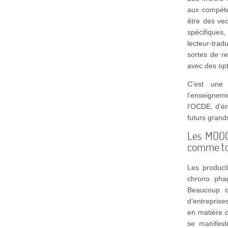
aux compéte
être des vect
spécifiques
lecteur-trad
sortes de re
avec des op
C’est une 
l’enseignem
l’OCDE, d’én
futurs grand
Les MOOC
comme to
Les product
chrono pha
Beaucoup d
d’entrepris
en matière d
se manifes