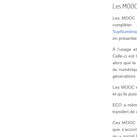
Les MOOC 
Les MOOC ne
compléter 
SupNumériq
en présentie
À l’usage et
Celle-ci es
alors que la
du numériqu
générations 
Les MOOC eu
et qu’ils pu
ECO a même
transfert de
Ces MOOC ré
que s’accroî
au « social 