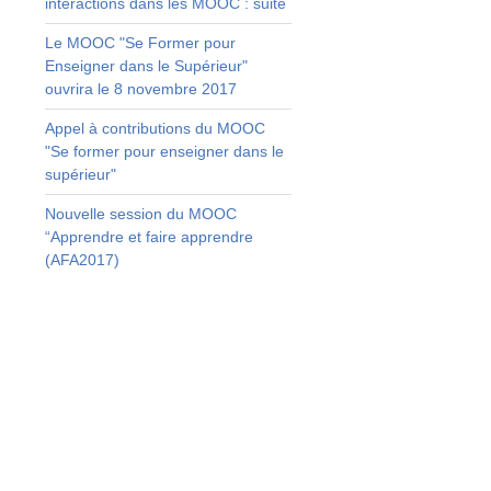
interactions dans les MOOC : suite
Le MOOC "Se Former pour
s
Enseigner dans le Supérieur"
e
ouvrira le 8 novembre 2017
e
Appel à contributions du MOOC
e
"Se former pour enseigner dans le
s
supérieur"
Nouvelle session du MOOC
u
“Apprendre et faire apprendre
r
(AFA2017)
s
r
à
s
s