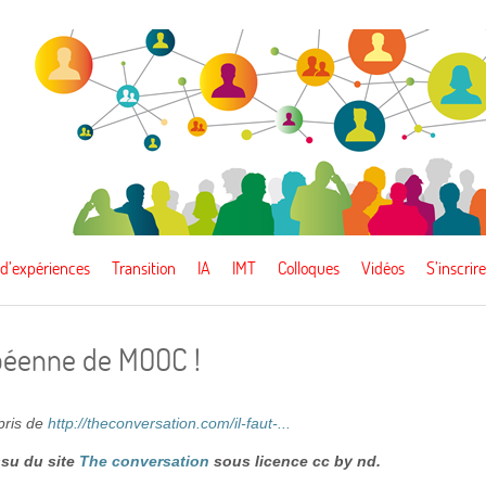
 d’expériences
Transition
IA
IMT
Colloques
Vidéos
S’inscrire
ropéenne de MOOC !
epris de
http://theconversation.com/il-faut-...
ssu du site
The conversation
sous licence cc by nd.