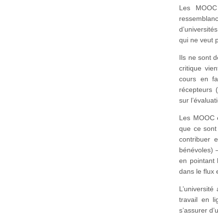
Les MOOC s
ressemblance
d’université
qui ne veut p
Ils ne sont 
critique vie
cours en fa
récepteurs (
sur l’évaluat
Les MOOC eu
que ce sont
contribuer
bénévoles) –
en pointant 
dans le flux 
L’université
travail en l
s’assurer d’u