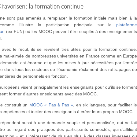
favorisent la formation continue
 sont pas amenés à remplacer la formation initiale mais bien à l
comme l’illustre la participation principale sur la
plateform
ue
(ex-FUN) où les MOOC peuvent être couplés à des enseignement
l.
 avec le recul, ils se révèlent très utiles pour la formation continue
t la mal-aimée de nombreuses universités en France comme en Europ
 demande est énorme et que les mises à jour nécessitées par l’entré
e dans tous les secteurs de l’économie réclament des rattrapages d
entières de personnels en fonction.
ropéens visent principalement les enseignants pour qu’ils se formen
issent former d’autres enseignants avec des MOOC.
 construit un
MOOC « Pas à Pas »
, en six langues, pour faciliter l
 compétences et inciter des enseignants à créer leurs propres MOOC.
pondent aussi à une demande souple et personnalisée, qui ne fai
tre au regard des pratiques des participants connectés, qui s’affilien
learning » et s’intéressent de plus en plus à des classes inversées o