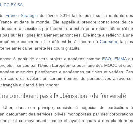
d
,
CC BY-SA
 de
France Stratégie
de février 2016 fait le point sur la maturité de
ance et dans le monde. Elle appelle à prendre conscience de c
e cours accessibles par Internet qui est là pour rester même s’il n
e pas sur les lignes initialement annoncées. Elle incite à réfléchir à un
ropéenne concertée et le défi est là, à l’heure où
Coursera
, la plu
forme américaine, arrête les cours gratuits.
impose à partir de divers projets européens comme
ECO
,
EMMA
o
 projets financés par l’Union Européenne pour faire des MOOC et crée
européen avec des plateformes européennes multiples et variées. Ce
t en cours et révèlent un certain nombre de perspectives à reverse
 français qui tend à les ignorer.
ne contribuent pas à l’« ubérisation » de l’université
e Uber, dans son principe, consiste à négocier de particuliers 
, en détournant des services privés monopolisés par des corporation
onnels, et ce moyennant finance et ayant recours à des plateforme