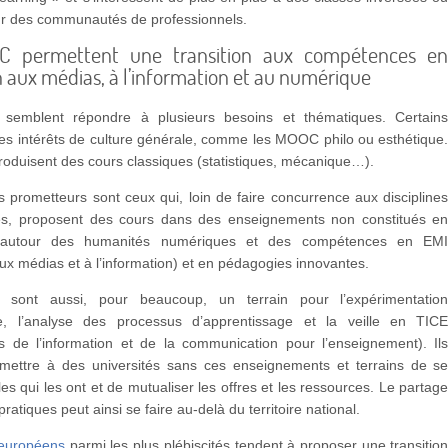
r des communautés de professionnels.
C permettent une transition aux compétences e
 aux médias, à l’information et au numérique
emblent répondre à plusieurs besoins et thématiques. Certain
des intérêts de culture générale, comme les MOOC philo ou esthétique
roduisent des cours classiques (statistiques, mécanique…).
s prometteurs sont ceux qui, loin de faire concurrence aux discipline
lles, proposent des cours dans des enseignements non constitués e
s, autour des humanités numériques et des compétences en EM
ux médias et à l’information) et en pédagogies innovantes.
ont aussi, pour beaucoup, un terrain pour l’expérimentatio
e, l’analyse des processus d’apprentissage et la veille en TIC
es de l’information et de la communication pour l’enseignement). Il
mettre à des universités sans ces enseignements et terrains de s
lles qui les ont et de mutualiser les offres et les ressources. Le partag
atiques peut ainsi se faire au-delà du territoire national.
uropéens
parmi les plus plébiscités tendent à proposer une transitio