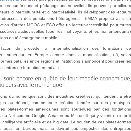
nces numériques et pédagogiques nouvelles. Ils peuvent par ailleur
eurs d’interculturalité et d’intercréativité. Ils développent des lecteur
, adressés à des populations hétérogènes : EMMA propose ainsi u
uction d’autres MOOC et ECO offre un lecteur-accessibilité pour toute
ssources audiovisuelles (pour les mal voyants et les mal entendants
tions en téléchargement mobile.
façon de procéder à l’internationalisation des formations d
ent supérieur, en Europe comme dans la mondialisation, où, selo
ormes batailles entre régions et institutions s’annoncent pour créer le
s centres de formation mondiale.
 sont encore en quête de leur modèle économique
ujours avec le numérique
ions du numérique sont des industries créatives, qui tendent à êtr
ges au départ, comme toute création fondée sur des prototypes
es plates-formes américaines sont soutenues par des fondation
es du Net comme Google, Amazon ou Microsoft qui y voient un intérê
’intelligence artificielle et de big data. Le soutien de ces plates-forme
te aussi en Europe mais ne devrait pas empêcher des entreprise