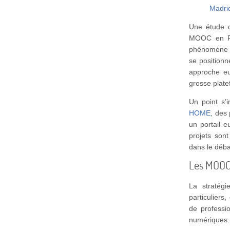
Madri
Une étude
MOOC en Fr
phénomène d
se positionn
approche eu
grosse plate
Un point s’
HOME
, des
un portail 
projets son
dans le débat
Les MOOC 
La stratégi
particuliers
de professi
numériques.