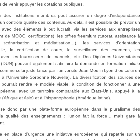
de venir appuyer les dotations publiques.
on des institutions membres peut assurer un degré d’indépendanc
t un contrôle qualité des contenus. Au-delà, il est possible de prévoir u
 avec des éléments à but lucratif, via les services aux entreprise
 de MOOC, certifications), les offres freemium (tutorat, assistance 
, scénarisation et médiatisation…), les services d’orientatio
elle, la certification de cours, la surveillance des examens, le
s avec les fournisseurs de manuels, etc. Des Diplômes Universitaire
(DUN) peuvent également satisfaire la demande en formation initial
(comme celui juste lancé par l’université Jean Moulin Lyon 3 ou celui e
n à l’Université Sorbonne Nouvelle). La diversification des sources d
 pourrait rendre le modèle viable, à condition de fonctionner à un
opéenne, avec un territoire comparable aux États-Unis, appuyé à l
 (Afrique et Asie) et à l’hispanophonie (Amérique latine).
asse donc par une plate-forme européenne dans le pluralisme de
la qualité des enseignements : l’union fait la force… mais gare 
nt.
tre en place d’urgence une initiative européenne qui rapatrie sur u