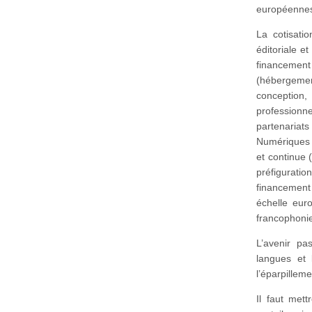
européennes 
La cotisati
éditoriale e
financement
(hébergement
conception
professionn
partenariat
Numériques 
et continue 
préfiguratio
financement
échelle eur
francophonie
L’avenir p
langues et 
l’éparpilleme
Il faut met