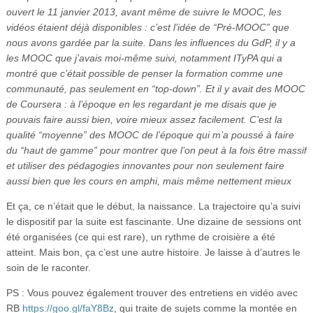
ouvert le 11 janvier 2013, avant même de suivre le MOOC, les
vidéos étaient déjà disponibles : c’est l’idée de “Pré-MOOC” que
nous avons gardée par la suite. Dans les influences du GdP, il y a
les MOOC que j’avais moi-même suivi, notamment ITyPA qui a
montré que c’était possible de penser la formation comme une
communauté, pas seulement en “top-down”. Et il y avait des MOOC
de Coursera : à l’époque en les regardant je me disais que je
pouvais faire aussi bien, voire mieux assez facilement. C’est la
qualité “moyenne” des MOOC de l’époque qui m’a poussé à faire
du “haut de gamme” pour montrer que l’on peut à la fois être massif
et utiliser des pédagogies innovantes pour non seulement faire
aussi bien que les cours en amphi, mais même nettement mieux
Et ça, ce n’était que le début, la naissance. La trajectoire qu’a suivi
le dispositif par la suite est fascinante. Une dizaine de sessions ont
été organisées (ce qui est rare), un rythme de croisière a été
atteint. Mais bon, ça c’est une autre histoire. Je laisse à d’autres le
soin de le raconter.
PS : Vous pouvez également trouver des entretiens en vidéo avec
RB
https://goo.gl/faY8Bz
, qui traite de sujets comme la montée en