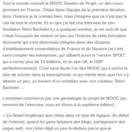
Tout le monde connaît le MOOC Gestion de Projet, un des cours
Vidéos
pionniers en France. J’étais dans l’équipe de la première itération,
S’inscrire
donc l’histoire je la connais bien, mais j’imagine que ce n’est pas le
cas de tout le monde. Et vu que j’ai fait une interview de son
Se connecter
fondateur Rémi Bachelet il y a quelques années, je me suis dit que
c’était l’occasion de revenir un peu sur l’histoire de cette formation
étonnante qui s’est désormais intégrée dans des dizaines
d’établissements universitaires de France et de Navarre (et c’est
sans compter les entreprises, qui utilisent aussi la “version SPOC”,
qui a connu plus de 10 éditions, et un spin off, le GDP
perfectionnement). C’est sans doute l’un des MOOC qui a connu le
plus de succès dans la francophonie, et qui mérite donc que l’on s’y
attarde un peu, au travers d’un entretien avec son créateur, Rémi
Bachelet …
L’entretien commence par une généalogie du projet de MOOC (au
moment de l’interview, nous en étions à la septième édition) :
« Ça faisait longtemps que j’étais dans ce type de logique. Au début
de l’internet, quand les gens faisaient des blogs, partageaient des
pages web, moi j’étais déjà un peu là-dedans parce que je