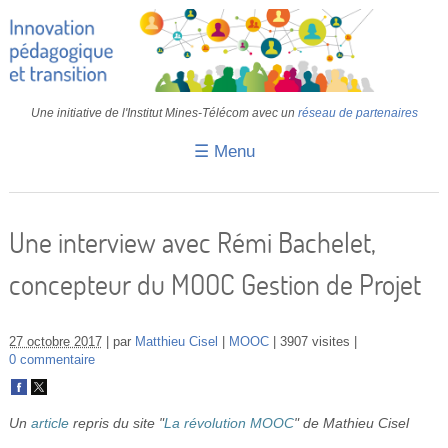
Une initiative de l'Institut Mines-Télécom avec un
réseau de partenaires
☰ Menu
Accueil
Fiches pédagogiques
Une interview avec Rémi Bachelet,
Retours d’expériences
concepteur du MOOC Gestion de Projet
Transition
IA
27 octobre 2017
par
Matthieu Cisel
MOOC
3907 visites
0 commentaire
IMT
Colloques
Un
article
repris du site "
La révolution MOOC
" de Mathieu Cisel