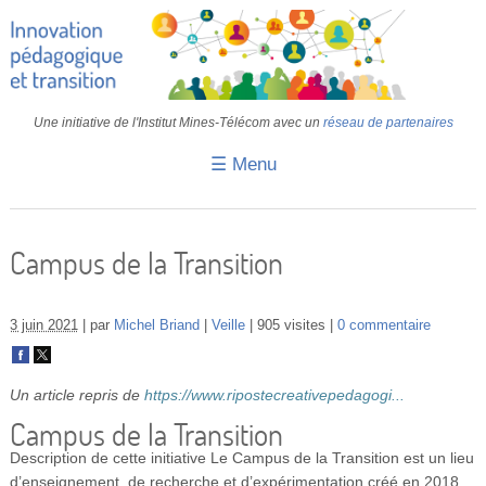
Une initiative de l'Institut Mines-Télécom avec un
réseau de partenaires
☰ Menu
Accueil
Fiches pédagogiques
Campus de la Transition
Retours d’expériences
3 juin 2021
par
Michel Briand
Veille
905 visites
0 commentaire
Transition
IA
Un article repris de
https://www.ripostecreativepedagogi...
IMT
Campus de la Transition
Description de cette initiative
Le Campus de la Transition est un lieu
Colloques
d’enseignement, de recherche et d’expérimentation créé en 2018