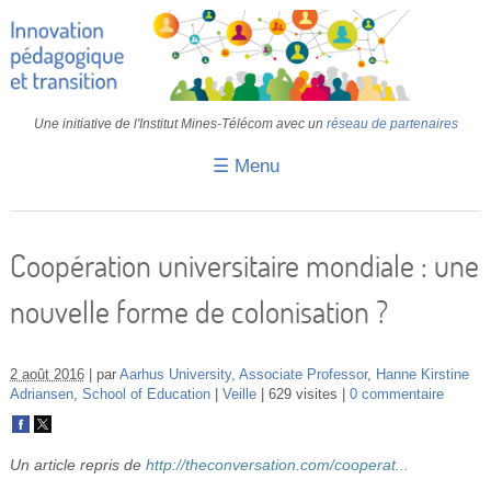
Une initiative de l'Institut Mines-Télécom avec un
réseau de partenaires
☰ Menu
Accueil
Fiches pédagogiques
Coopération universitaire mondiale : une
Retours d’expériences
nouvelle forme de colonisation ?
Transition
IA
2 août 2016
par
Aarhus University
,
Associate Professor
,
Hanne Kirstine
Adriansen
,
School of Education
Veille
629 visites
0 commentaire
IMT
Colloques
Un article repris de
http://theconversation.com/cooperat...