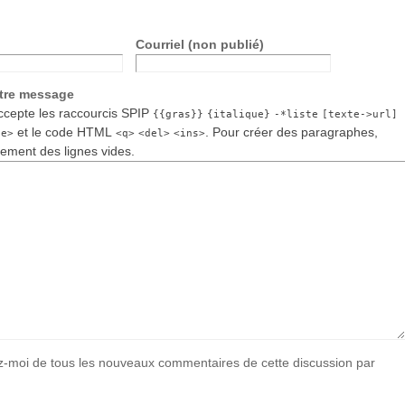
Courriel (non publié)
otre message
cepte les raccourcis SPIP
{{gras}}
{italique}
-*liste
[texte->url]
et le code HTML
. Pour créer des paragraphes,
de>
<q>
<del>
<ins>
lement des lignes vides.
-moi de tous les nouveaux commentaires de cette discussion par