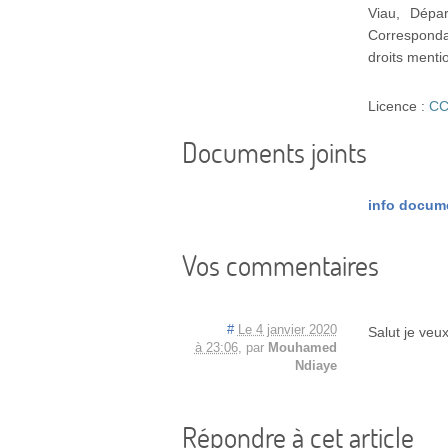
Viau, Dépa
Correspondan
droits menti
Licence :
CC
Documents joints
info docum
Vos commentaires
#
Le 4 janvier 2020
Salut je veu
à 23:06
,
par
Mouhamed
Ndiaye
Répondre à cet article