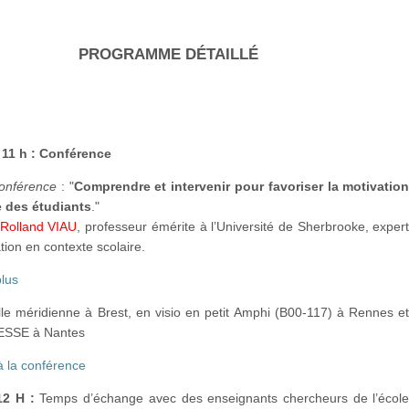
PROGRAMME DÉTAILLÉ
 11 h : Conférence
conférence
: "
Comprendre et intervenir pour favoriser la motivatio
 des étudiants
."
Rolland VIAU
, professeur émérite à l’Université de Sherbrooke, exper
ation en contexte scolaire.
plus
lle méridienne à Brest, en visio en petit Amphi (B00-117) à Rennes e
ESSE à Nantes
 à la conférence
12 H :
Temps d’échange avec des enseignants chercheurs de l’écol