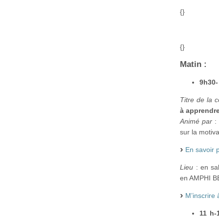
{}
{}
Matin :
9h30-
Titre de la 
à apprendre
Animé par
:
sur la motiv
En savoir 
Lieu
: en sa
en AMPHI B
M’inscrire
11 h-