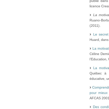
publié dan
licence Cre
La motiva
Ruano-Borb
(2011).
Le secret
Huard, dans 
La motivat
Céline Demi
l’Education,
La motiva
Québec à T
éducative, u
Comprendre
pour mieux 
AFCAS 2001, 
Des condi