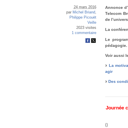
24 mars 2016
Annonce d’u
par
Michel Briand
,
Telecom Br
Philippe Picouët
de l’univer
Veille
2023 visites
La conféren
1 commentaire
Le program
pédagogie.
Voir aussi 
La motiva
agir
Des condi
Journée c
{}