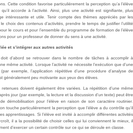
ns. Cette condition favorise particulièrement la perception qu’a l’élèv
qu’il accorde à l’activité. Ainsi, plus une activité est signifiante, plu
uge intéressante et utile. Tenir compte des thèmes appréciés par le
le choix des contenus d’activités, prendre le temps de justifier l’utilit
é pour le cours et pour l’ensemble du programme de formation de l’élèv
ons pour un professeur de donner du sens à une activité.
fiée et s’intégrer aux autres activités
é doit d’abord se retrouver dans le nombre de tâches à accomplir 
d’une même activité. Lorsque l’activité ne nécessite l’exécution que d’un
 (par exemple, l’application répétitive d’une procédure d’analyse d
 est généralement peu motivante aux yeux des élèves.
és retenues doivent également être variées. La répétition d’une mêm
 après jour (par exemple, la lecture et la discussion d’un texte) peut êtr
de démobilisation pour l’élève en raison de son caractère routinier
ion touche particulièrement la perception que l’élève a du contrôle qu’i
es apprentissages. Si l’élève est invité à accomplir différentes activité
rcroît, il a la possibilité de choisir celles qui lui conviennent le mieux, i
iment d’exercer un certain contrôle sur ce qui se déroule en classe.