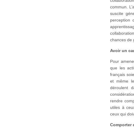
collaborati
commun. L’ap
suscite géné
perception 
apprentiss
collaboratio
chances de 
Avoir un car
Pour amener 
que les act
français soi
et même les
déroulent 
considératio
rendre comp
utiles à ceu
ceux qui do
Comporter 