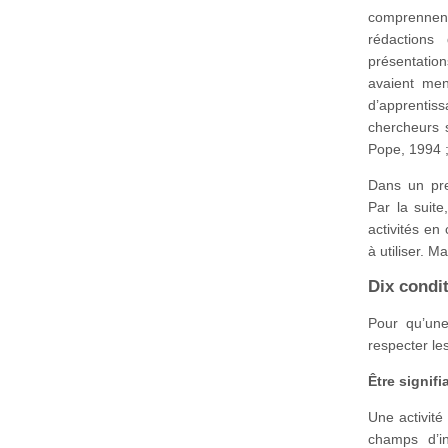
comprennent 
rédactions
présentati
avaient men
d’apprentiss
chercheurs 
Pope, 1994 ;
Dans un pre
Par la suite
activités en
à utiliser. M
Dix condi
Pour qu’une 
respecter le
Être signifi
Une activité
champs d’i