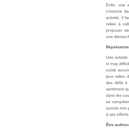
Enfin, une a
s’inscrire 
activité, il
reliée à cel
proposer des
une démarc
Représenter
Une activité 
ni trop diff
coûté aucun 
jeux vidéo, 
des défis à 
sentiment qu
dans les cou
sa compétenc
succès non p
à ses efforts
Être authen