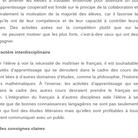
on et amener les élèves à travailler ensemble pour atteindre un bu
prentissage coopératif est fondé sur le principe de la collaboration e
ralement la motivation de la majorité des élèves, car il favorise l
qu’ils ont de leur compétence et de leur capacité à contrôler leur
ages. Des activités axées sur la compétition plutôt que sur l
n ne peuvent motiver que les plus forts, c’est-à-dire ceux qui ont de
gagner.
actère interdisciplinaire
l’élève à voir la nécessité de maîtriser le français, il est souhaitabl
ivités d’apprentissage qui se déroulent dans le cadre des cours d
ent liées à d’autres domaines d’études, comme la philosophie, l’histoir
 mathématiques. À l’inverse, les activités d’apprentissage qui s
dans le cadre des autres cours devraient prendre le français e
n. L’intégration du français à d’autres disciplines aide l’élève à s
te que de bonnes connaissances langagières ne sont pas seulemen
x qui font des études littéraires mais qu’elles sont profitables à tou
ivent communiquer avec un public.
des consignes claires