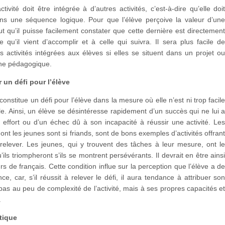
ctivité doit être intégrée à d’autres activités, c’est-à-dire qu’elle doi
dans une séquence logique. Pour que l’élève perçoive la valeur d’un
 faut qu’il puisse facilement constater que cette dernière est directemen
le qu’il vient d’accomplir et à celle qui suivra. Il sera plus facile d
 activités intégrées aux élèves si elles se situent dans un projet o
he pédagogique.
 un défi pour l’élève
constitue un défi pour l’élève dans la mesure où elle n’est ni trop facil
icile. Ainsi, un élève se désintéresse rapidement d’un succès qui ne lui 
effort ou d’un échec dû à son incapacité à réussir une activité. Le
dont les jeunes sont si friands, sont de bons exemples d’activités offran
relever. Les jeunes, qui y trouvent des tâches à leur mesure, ont l
’ils triompheront s’ils se montrent persévérants. Il devrait en être ains
rs de français. Cette condition influe sur la perception que l’élève a d
e, car, s’il réussit à relever le défi, il aura tendance à attribuer so
as au peu de complexité de l’activité, mais à ses propres capacités e
.
tique