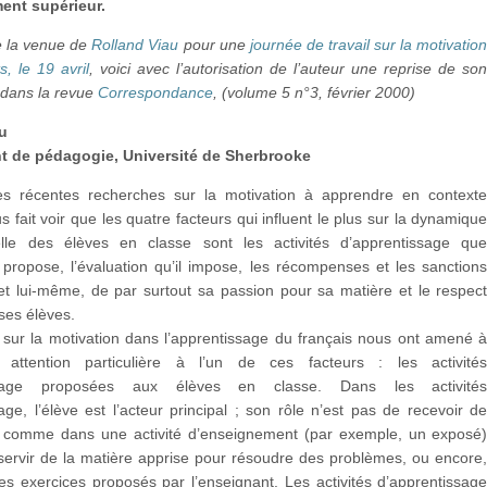
ent supérieur.
 la venue de
Rolland Viau
pour une
journée de travail sur la motivatio
s, le 19 avril
, voici avec l’autorisation de l’auteur une reprise de so
 dans la revue
Correspondance
, (volume 5 n°3, février 2000)
au
t de pédagogie, Université de Sherbrooke
es récentes recherches sur la motivation à apprendre en context
us fait voir que les quatre facteurs qui influent le plus sur la dynamiqu
elle des élèves en classe sont les activités d’apprentissage qu
 propose, l’évaluation qu’il impose, les récompenses et les sanction
e, et lui-même, de par surtout sa passion pour sa matière et le respec
 ses élèves.
 sur la motivation dans l’apprentissage du français nous ont amené 
 attention particulière à l’un de ces facteurs : les activité
issage proposées aux élèves en classe. Dans les activité
age, l’élève est l’acteur principal ; son rôle n’est pas de recevoir d
on comme dans une activité d’enseignement (par exemple, un exposé
servir de la matière apprise pour résoudre des problèmes, ou encore
les exercices proposés par l’enseignant. Les activités d’apprentissag