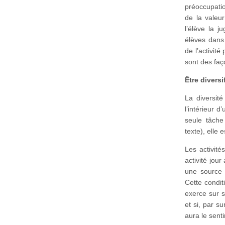
préoccupatio
de la valeur 
l’élève la j
élèves dans 
de l’activit
sont des faç
Être diversi
La diversit
l’intérieur 
seule tâche
texte), elle
Les activit
activité jour
une source 
Cette condit
exerce sur s
et si, par su
aura le sent