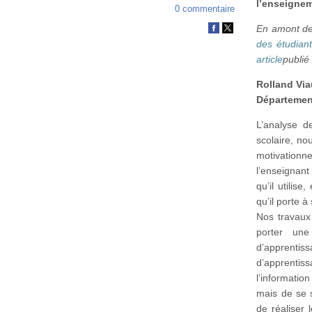
l’enseignem
0 commentaire
En amont de
des étudiant
article
publié
Rolland Vi
Départemen
L’analyse d
scolaire, no
motivationn
l’enseignant
qu’il utilis
qu’il porte à
Nos travaux
porter une
d’apprent
d’apprentiss
l’informati
mais de se 
de réaliser 