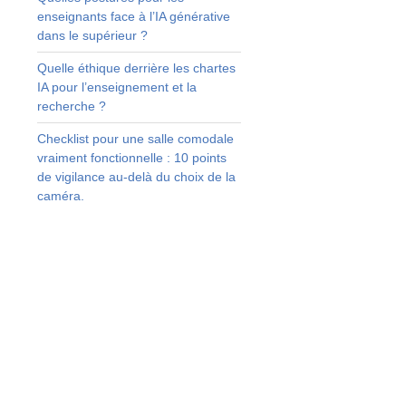
s
enseignants face à l’IA générative
dans le supérieur ?
s
s
Quelle éthique derrière les chartes
s
IA pour l’enseignement et la
x
recherche ?
t
Checklist pour une salle comodale
vraiment fonctionnelle : 10 points
.
de vigilance au-delà du choix de la
s
caméra.
t
t
s
s