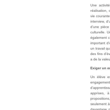
Une activit
réalisation,
vie courante.
interview, d
d’une pièce
culturelle.
également co
important d’
un travail qu
des fins d’é
a de la valeur
Exiger un e
Un élève es
engagement 
d’apprentiss
apprises, à
proposition
seulement à
davantage p