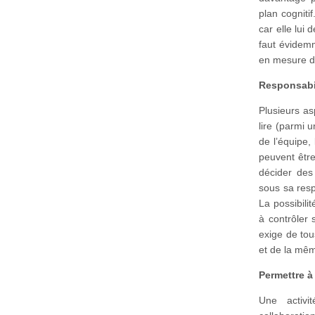
plan cogniti
car elle lui 
faut évidemm
en mesure d’o
Responsabil
Plusieurs as
lire (parmi 
de l’équipe,
peuvent être 
décider des
sous sa resp
La possibili
à contrôler 
exige de to
et de la mê
Permettre à 
Une activi