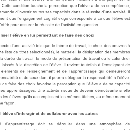
f. Cette condition touche la perception que l’élève a de sa compétence
demande d’investir toutes ses capacités dans la réussite d’une activité. I
ent que l’engagement cognitif exigé corresponde à ce que l’élève es
ffrir pour assurer la réussite de l’activité en question.
iser l’élève en lui permettant de faire des choix
pects d’une activité tels que le thème de travail, le choix des oeuvres 
une liste de titres sélectionnés), le matériel, la désignation des membre
 la durée du travail, le mode de présentation du travail ou le calendrie
laissés à la discrétion de l’élève. Il revient toutefois à l’enseignant d
 éléments de l’enseignement et de l’apprentissage qui demeureron
onsabilité et de ceux dont il pourra déléguer la responsabilité à l’élève
té de faire des choix favorise la perception que l’élève a de sa capacit
ses apprentissages. Une activité risque de devenir démotivante si ell
us les élèves qu’ils accomplissent les mêmes tâches, au même momen
me façon.
l’élève d’interagir et de collaborer avec les autres
té d’apprentissage doit se dérouler dans une atmosphère d