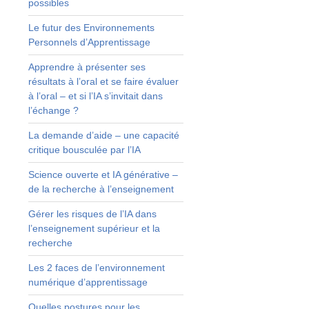
possibles
Le futur des Environnements
n
Personnels d’Apprentissage
n
Apprendre à présenter ses
résultats à l’oral et se faire évaluer
à l’oral – et si l’IA s’invitait dans
l’échange ?
e
La demande d’aide – une capacité
e
critique bousculée par l’IA
e
s
Science ouverte et IA générative –
t
de la recherche à l’enseignement
Gérer les risques de l’IA dans
à
l’enseignement supérieur et la
s
recherche
s
e
Les 2 faces de l’environnement
)
numérique d’apprentissage
,
e
Quelles postures pour les