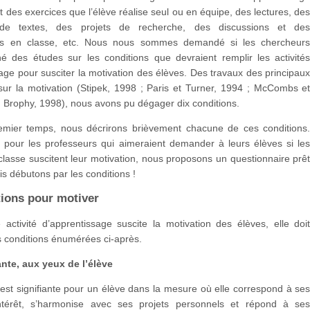
des exercices que l’élève réalise seul ou en équipe, des lectures, de
 de textes, des projets de recherche, des discussions et de
ons en classe, etc. Nous nous sommes demandé si les chercheur
é des études sur les conditions que devraient remplir les activité
age pour susciter la motivation des élèves. Des travaux des principau
sur la motivation (Stipek, 1998 ; Paris et Turner, 1994 ; McCombs e
 Brophy, 1998), nous avons pu dégager dix conditions.
mier temps, nous décrirons brièvement chacune de ces conditions
, pour les professeurs qui aimeraient demander à leurs élèves si le
 classe suscitent leur motivation, nous proposons un questionnaire prê
ais débutons par les conditions !
tions pour motiver
activité d’apprentissage suscite la motivation des élèves, elle doi
s conditions énumérées ci-après.
ante, aux yeux de l’élève
 est signifiante pour un élève dans la mesure où elle correspond à se
ntérêt, s’harmonise avec ses projets personnels et répond à se