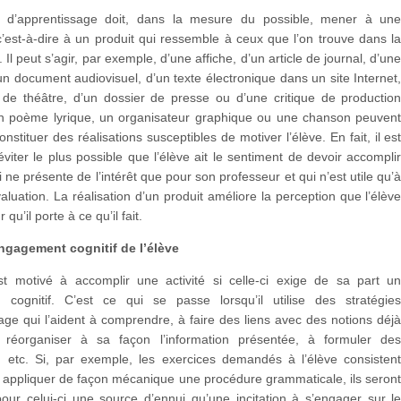
é d’apprentissage doit, dans la mesure du possible, mener à un
 c’est-à-dire à un produit qui ressemble à ceux que l’on trouve dans l
 Il peut s’agir, par exemple, d’une affiche, d’un article de journal, d’un
’un document audiovisuel, d’un texte électronique dans un site Internet
 de théâtre, d’un dossier de presse ou d’une critique de productio
 Un poème lyrique, un organisateur graphique ou une chanson peuven
nstituer des réalisations susceptibles de motiver l’élève. En fait, il es
éviter le plus possible que l’élève ait le sentiment de devoir accompli
i ne présente de l’intérêt que pour son professeur et qui n’est utile qu’
valuation. La réalisation d’un produit améliore la perception que l’élèv
 qu’il porte à ce qu’il fait.
ngagement cognitif de l’élève
t motivé à accomplir une activité si celle-ci exige de sa part u
cognitif. C’est ce qui se passe lorsqu’il utilise des stratégie
age qui l’aident à comprendre, à faire des liens avec des notions déj
 réorganiser à sa façon l’information présentée, à formuler de
s, etc. Si, par exemple, les exercices demandés à l’élève consisten
 appliquer de façon mécanique une procédure grammaticale, ils seron
our celui-ci une source d’ennui qu’une incitation à s’engager sur l