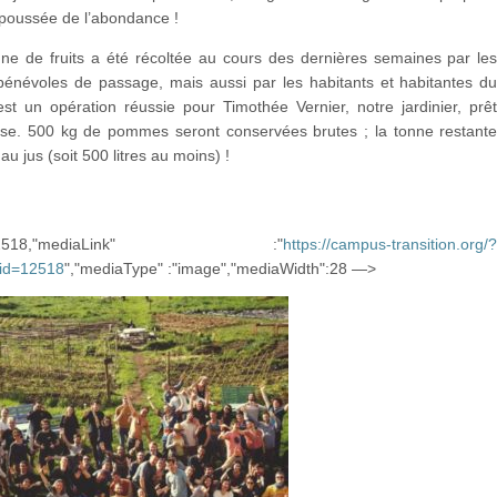
 poussée de l’abondance !
nne de fruits a été récoltée au cours des dernières semaines par le
bénévoles de passage, mais aussi par les habitants et habitantes d
st un opération réussie pour Timothée Vernier, notre jardinier, prê
sse. 500 kg de pommes seront conservées brutes ; la tonne restant
au jus (soit 500 litres au moins) !
d":12518,"mediaLink" :"
https://campus-transition.org/
_id=12518
","mediaType" :"image","mediaWidth":28 —>