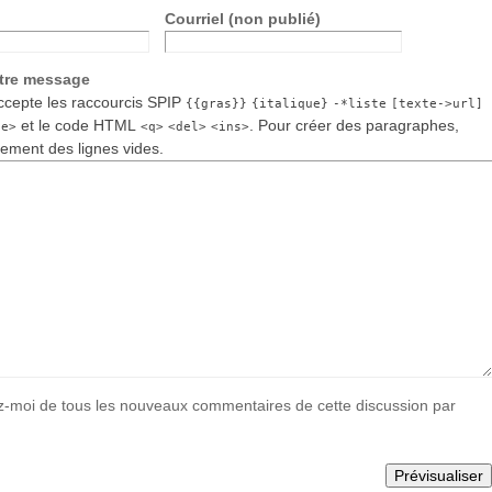
Courriel (non publié)
otre message
cepte les raccourcis SPIP
{{gras}}
{italique}
-*liste
[texte->url]
et le code HTML
. Pour créer des paragraphes,
de>
<q>
<del>
<ins>
lement des lignes vides.
-moi de tous les nouveaux commentaires de cette discussion par