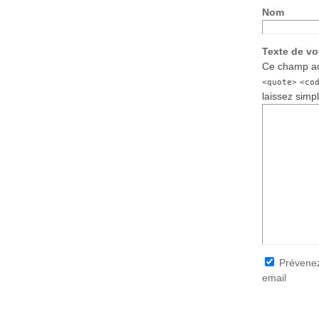
Nom
Texte de v
Ce champ ac
<quote>
<co
laissez simp
Prévenez
email