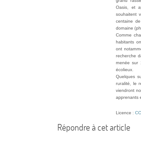
grand rasse
Oasis, et 
souhaitent v
centaine de 
domaine (ph
Comme chaqu
habitants on
ont notammen
recherche d
menée sur 10
écolieux.
Quelques suj
ruralité, l
viendront no
apprenants 
Licence :
CC
Répondre à cet article