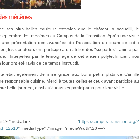
des mécènes
de ses plus belles couleurs estivales que le château a accueilli, l
 septembre, les mécènes du Campus de la Transition. Après une visit
t une présentation des avancées de l’association au cours de cett
ée, les donateurs ont participé à un atelier des “six portes”, animé pa
and. Interpellés par le témoignage de cet ancien polytechnicien, no
n jour ont été ravis de ce temps instructif.
lité était également de mise grâce aux bons petits plats de Camill
re responsable cuisine. Merci à toutes celles et ceux ayant participé a
te belle journée, ainsi qu’à tous les participants pour leur visite !
d":12519,"mediaLink" :"
https://campus-transition.org/
_id=12519
","mediaType" :"image","mediaWidth":28 —>