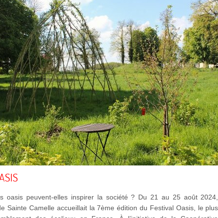
OASIS
 oasis peuvent-elles inspirer la société ? Du 21 au 25 août 2024
 de Sainte Camelle accueillait la 7ème édition du Festival Oasis, le plu