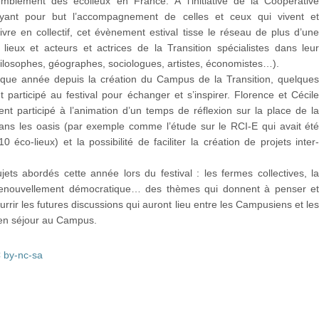
mblement des écolieux en France. À l’initiative de la Coopérativ
ayant pour but l’accompagnement de celles et ceux qui vivent e
ivre en collectif, cet évènement estival tisse le réseau de plus d’un
lieux et acteurs et actrices de la Transition spécialistes dans leu
ilosophes, géographes, sociologues, artistes, économistes…).
e année depuis la création du Campus de la Transition, quelque
t participé au festival pour échanger et s’inspirer. Florence et Cécil
t participé à l’animation d’un temps de réflexion sur la place de l
ans les oasis (par exemple comme l’étude sur le RCI-E qui avait ét
 éco-lieux) et la possibilité de faciliter la création de projets inter
ets abordés cette année lors du festival : les fermes collectives, l
e renouvellement démocratique… des thèmes qui donnent à penser e
urrir les futures discussions qui auront lieu entre les Campusiens et le
en séjour au Campus.
 by-nc-sa