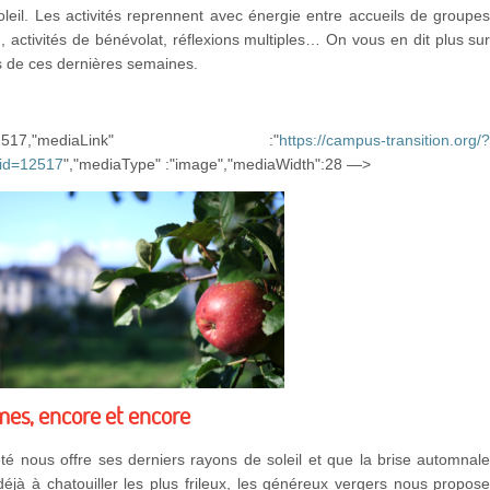
leil. Les activités reprennent avec énergie entre accueils de groupe
, activités de bénévolat, réflexions multiples… On vous en dit plus su
és de ces dernières semaines.
d":12517,"mediaLink" :"
https://campus-transition.org/
_id=12517
","mediaType" :"image","mediaWidth":28 —>
es, encore et encore
été nous offre ses derniers rayons de soleil et que la brise automnal
jà à chatouiller les plus frileux, les généreux vergers nous propos