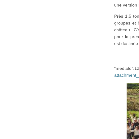
une version
Près 1,5 to
groupes et 
château. C’e
pour la pre
est destinée 
"mediaI
attachment