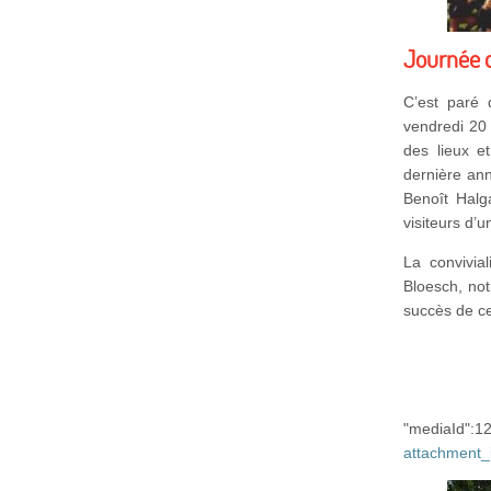
Journée 
C’est paré 
vendredi 20
des lieux e
dernière ann
Benoît Halg
visiteurs d’u
La convivia
Bloesch, not
succès de cet
"mediaI
attachment