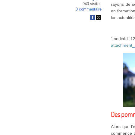
940 visites
rayons de so
0 commentaire
en formation
les actualit
"mediaI
attachment
Des pomm
Alors que l’
commence dé