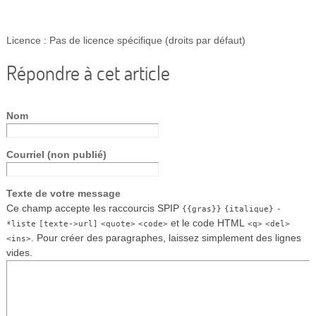
Licence : Pas de licence spécifique (droits par défaut)
Répondre à cet article
Nom
Courriel (non publié)
Texte de votre message
Ce champ accepte les raccourcis SPIP
{{gras}}
{italique}
-
et le code HTML
*liste
[texte->url]
<quote>
<code>
<q>
<del>
. Pour créer des paragraphes, laissez simplement des lignes
<ins>
vides.