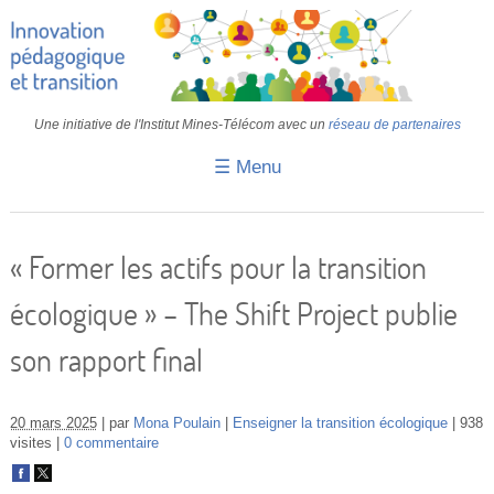
Une initiative de l'Institut Mines-Télécom avec un
réseau de partenaires
☰ Menu
Accueil
Fiches pédagogiques
« Former les actifs pour la transition
Retours d’expériences
écologique » – The Shift Project publie
Transition
son rapport final
IA
IMT
20 mars 2025
par
Mona Poulain
Enseigner la transition écologique
938
visites
0 commentaire
Colloques