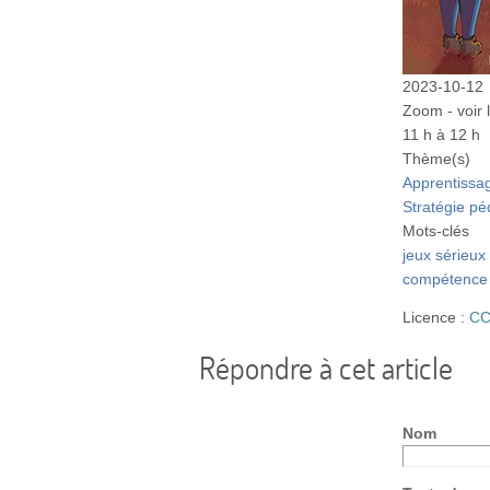
2023-10-12
Zoom - voir l
11 h à 12 h
Thème(s)
Apprentissa
Stratégie p
Mots-clés
jeux sérieux
compétence
Licence :
CC
Répondre à cet article
Nom