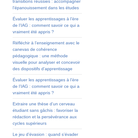
transitions réussies : accompagner
u
l’épanouissement dans les études
Évaluer les apprentissages à l’ère
de l’IAG : comment savoir ce qui a
vraiment été appris ?
Réfléchir à l’enseignement avec le
canevas de cohérence
pédagogique : une méthode
a
visuelle pour analyser et concevoir
é
des dispositifs d’apprentissage
s
t
Évaluer les apprentissages à l’ère
s
de l’IAG : comment savoir ce qui a
a
vraiment été appris ?
Extraire une thèse d’un cerveau
r
étudiant sans gâchis : favoriser la
rédaction et la persévérance aux
cycles supérieurs
Le jeu d’évasion : quand s’évader
e