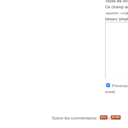
Texte de v
Ce champ ac
<quote>
<co
laissez simp
Prévenez
email
Suivre les commentaires :
|