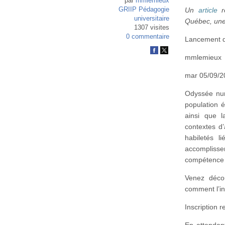
par
mmlemieux
GRIIP Pédagogie
Un
article
re
universitaire
Québec, une 
1307 visites
0 commentaire
Lancement d
mmlemieux
mar 05/09/2
Odyssée num
population ét
ainsi que l
contextes d’
habiletés l
accompliss
compétence
Venez décou
comment l’i
Inscription 
En attendan