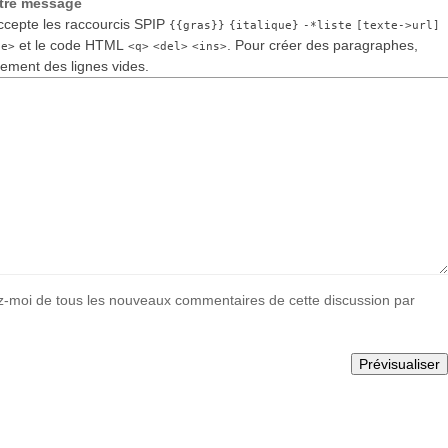
otre message
cepte les raccourcis SPIP
{{gras}}
{italique}
-*liste
[texte->url]
et le code HTML
. Pour créer des paragraphes,
de>
<q>
<del>
<ins>
lement des lignes vides.
-moi de tous les nouveaux commentaires de cette discussion par