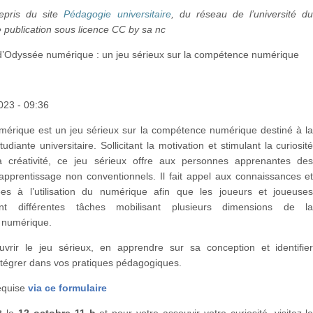
pris du site
Pédagogie universitaire
, du réseau de l’université d
publication sous licence CC by sa nc
’Odyssée numérique : un jeu sérieux sur la compétence numérique
023 - 09:36
érique est un jeu sérieux sur la compétence numérique destiné à l
udiante universitaire. Sollicitant la motivation et stimulant la curiosit
a créativité, ce jeu sérieux offre aux personnes apprenantes de
apprentissage non conventionnels. Il fait appel aux connaissances e
iées à l’utilisation du numérique afin que les joueurs et joueuse
ent différentes tâches mobilisant plusieurs dimensions de l
 numérique.
vrir le jeu sérieux, en apprendre sur sa conception et identifie
ntégrer dans vos pratiques pédagogiques.
requise
via ce formulaire
t le
12 octobre 11 h
et pour votre assouvir votre curiosité, visitez l