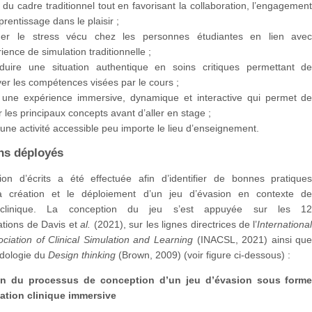
t du cadre traditionnel tout en favorisant la collaboration, l’engagemen
pprentissage dans le plaisir ;
uer le stress vécu chez les personnes étudiantes en lien ave
rience de simulation traditionnelle ;
duire une situation authentique en soins critiques permettant d
er les compétences visées par le cours ;
 une expérience immersive, dynamique et interactive qui permet d
r les principaux concepts avant d’aller en stage ;
une activité accessible peu importe le lieu d’enseignement.
ns déployés
on d’écrits a été effectuée afin d’identifier de bonnes pratique
la création et le déploiement d’un jeu d’évasion en contexte d
n clinique. La conception du jeu s’est appuyée sur les 1
ions de Davis et
al.
(2021), sur les lignes directrices de l’
Internationa
ciation of Clinical Simulation and Learning
(INACSL, 2021) ainsi qu
odologie du
Design thinking
(Brown, 2009) (voir figure ci-dessous) :
on du processus de conception d’un jeu d’évasion sous form
ation clinique immersive