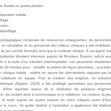
 été divisée en quatre phases :
éparation initiale ;
ffage ;
rsion ;
 débreffage.
 pédagogique composée de ressources enseignantes, de personne
en simulation et du personnel des milieux cliniques a été mobilisée
s du jeu ont été formulés ainsi que le contexte clinique. À cet égard, le
tudiantes devaient intervenir auprès de Monsieur Évasion, admis au
ifs à la suite d’un transfert interhospitalier. Les personnes étudiante
de 50 minutes pour : installer le patient de façon sécuritaire ; procéde
on clinique initiale ; mettre en œuvre les interventions requises par l
t collaborer en équipe. Pour la création des énigmes, un scénari
imbriqué (Nadam, 2018) a été privilégié permettant aux personne
es d’être réparties autour de la résolution de plusieurs énigme
t, les incitant ainsi à communiquer et à collaborer. Le contenu du je
é et testé auprès de quatre experts en soins critiques avant d’êtr
s le cours. Un guide destiné à l’animation a également été élabor
sources enseignantes.