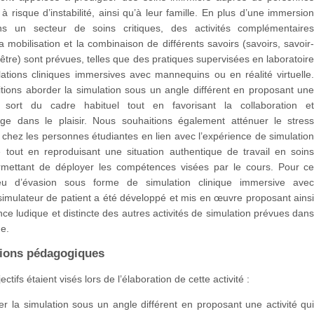
 à risque d’instabilité, ainsi qu’à leur famille. En plus d’une immersio
ns un secteur de soins critiques, des activités complémentaire
a mobilisation et la combinaison de différents savoirs (savoirs, savoir
r-être) sont prévues, telles que des pratiques supervisées en laboratoir
ations cliniques immersives avec mannequins ou en réalité virtuelle
tions aborder la simulation sous un angle différent en proposant un
i sort du cadre habituel tout en favorisant la collaboration e
sage dans le plaisir. Nous souhaitions également atténuer le stres
 chez les personnes étudiantes en lien avec l’expérience de simulatio
le tout en reproduisant une situation authentique de travail en soin
ermettant de déployer les compétences visées par le cours. Pour c
jeu d’évasion sous forme de simulation clinique immersive ave
imulateur de patient a été développé et mis en œuvre proposant ains
ce ludique et distincte des autres activités de simulation prévues dan
e.
tions pédagogiques
ectifs étaient visés lors de l’élaboration de cette activité :
r la simulation sous un angle différent en proposant une activité qu