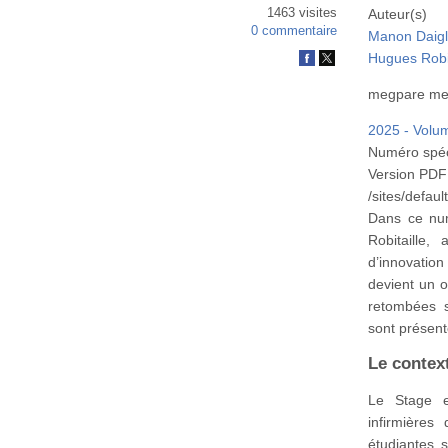
1463 visites
Auteur(s)
0 commentaire
Manon Daig
Hugues Robit
megpare
me
2025 - Volu
Numéro spéc
Version PDF
/sites/defau
Dans ce num
Robitaille,
d’innovatio
devient un o
retombées s
sont présent
Le contex
Le Stage e
infirmières
étudiantes 