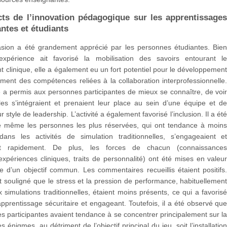
ts de l’innovation pédagogique sur les apprentissage
antes et étudiants
asion a été grandement apprécié par les personnes étudiantes. Bie
xpérience ait favorisé la mobilisation des savoirs entourant l
 clinique, elle a également eu un fort potentiel pour le développemen
ement des compétences reliées à la collaboration interprofessionnelle
le a permis aux personnes participantes de mieux se connaître, de voi
es s’intégraient et prenaient leur place au sein d’une équipe et d
r style de leadership. L’activité a également favorisé l’inclusion. Il a ét
 même les personnes les plus réservées, qui ont tendance à moin
 dans les activités de simulation traditionnelles, s’engageaient e
ent rapidement. De plus, les forces de chacun (connaissance
expériences cliniques, traits de personnalité) ont été mises en valeu
nte d’un objectif commun. Les commentaires recueillis étaient positifs
t souligné que le stress et la pression de performance, habituellemen
 simulations traditionnelles, étaient moins présents, ce qui a favoris
apprentissage sécuritaire et engageant. Toutefois, il a été observé qu
s participantes avaient tendance à se concentrer principalement sur l
s énigmes, au détriment de l’objectif principal du jeu, soit l’installatio