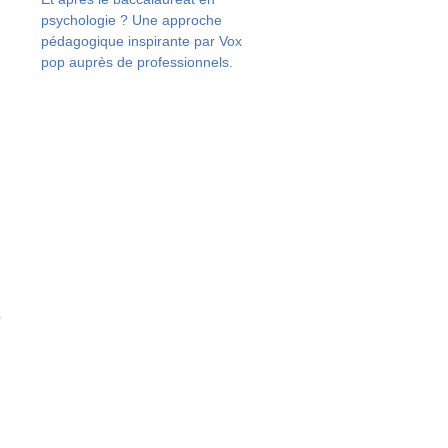
t
psychologie ? Une approche
pédagogique inspirante par Vox
c
pop auprès de professionnels.
e
e
s
e
2
l
e
e