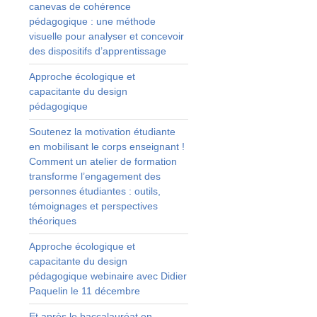
canevas de cohérence
n
pédagogique : une méthode
s
visuelle pour analyser et concevoir
-
des dispositifs d’apprentissage
e
.
Approche écologique et
e
capacitante du design
pédagogique
t
s
Soutenez la motivation étudiante
n
en mobilisant le corps enseignant !
s
Comment un atelier de formation
e
transforme l’engagement des
c
personnes étudiantes : outils,
i
témoignages et perspectives
s
théoriques
Approche écologique et
capacitante du design
pédagogique webinaire avec Didier
Paquelin le 11 décembre
i
Et après le baccalauréat en