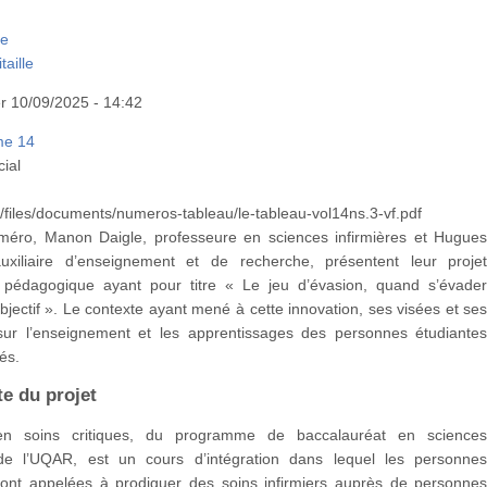
le
aille
r 10/09/2025 - 14:42
me 14
ial
lt/files/documents/numeros-tableau/le-tableau-vol14ns.3-vf.pdf
éro, Manon Daigle, professeure en sciences infirmières et Hugue
 auxiliaire d’enseignement et de recherche, présentent leur proje
n pédagogique ayant pour titre « Le jeu d’évasion, quand s’évade
bjectif ». Le contexte ayant mené à cette innovation, ses visées et se
ur l’enseignement et les apprentissages des personnes étudiante
és.
te du projet
n soins critiques, du programme de baccalauréat en science
 de l’UQAR, est un cours d’intégration dans lequel les personne
sont appelées à prodiguer des soins infirmiers auprès de personne