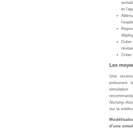
sortai
et l’a
Attén
l’expé
Repro
déploy
Créer
révise
Créer 
Les moye
Une recensi
entourant 
simulatio
recommandat
Nursing Asso
sur la méth
Modélisati
d’une simul