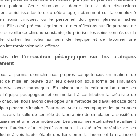
e du patient. Cette situation a donné lieu à des discussion
ement enrichissantes lors du débreffage, notamment sur la complexit
en soins critiques, où le personnel doit gérer plusieurs tâche
t. Elle a été prétexte également à des réflexions sur l’importance d
e surveillance clinique constante, de prioriser les soins centrés sur l
de clarifier les rôles au sein de l’équipe et de favoriser un
n interprofessionnelle efficace.
cts de l’innovation pédagogique sur les pratique
nement
nous a permis d’enrichir nos propres compétences en matière d
et de mise en œuvre d’un jeu d’évasion sous forme de simulatio
mersive avec mannequin. En misant sur la collaboration entre le
l’équipe pédagogique et en mettant à contribution la créativité d
e chacune, nous avons développé une méthode de travail efficace don
ipes peuvent s’inspirer. Pour nous, voir et accompagner les personne
 travers la salle de contrôle du laboratoire de simulation a suscité u
siasme et une forte motivation. Les personnes étudiantes travaillaien
ers l’atteinte d’un objectif commun. Il a été très agréable de le
léchir à voix haute, établir des liens entre la théorie et la pratique e