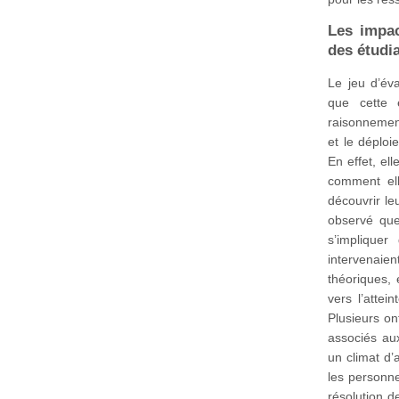
Les impac
des étudi
Le jeu d’év
que cette e
raisonnement
et le déploi
En effet, el
comment ell
découvrir leu
observé que
s’impliquer
intervenai
théoriques, 
vers l’attei
Plusieurs on
associés aux
un climat d’
les personne
résolution de