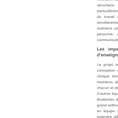
sécuritair
particulièr
du travail 
simultanémen
maintenir un
personne, 
communicatio
Les impa
d’enseig
Le projet 
conception 
clinique im
membres de 
chacun et d
d’autres équ
étudiantes à
grand enthou
en équipe v
entendre réf