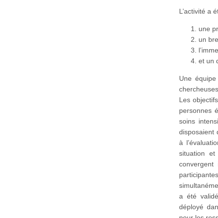
L’activité a
une pr
un bre
l’imme
et un
Une équipe
chercheuses 
Les objectif
personnes é
soins intens
disposaient 
à l’évaluati
situation e
convergent 
participant
simultanémen
a été valid
déployé dan
pour les res