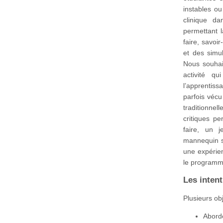
instables ou
clinique da
permettant l
faire, savoi
et des simul
Nous souhai
activité qu
l’apprentis
parfois vécu
traditionnel
critiques p
faire, un 
mannequin s
une expérien
le programm
Les inten
Plusieurs obj
Aborde