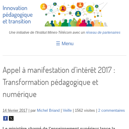
Une initiative de l'Institut Mines-Télécom avec un
réseau de partenaires
☰ Menu
Accueil
Fiches pédagogiques
Appel à manifestation d’intérêt 2017 :
Retours d’expériences
Transformation pédagogique et
Transition
numérique
IA
IMT
14 février 2017
par
Michel Briand
Veille
1562 visites
2 commentaires
Colloques
Le ministère chargé de l’enseignement supérieur lance la