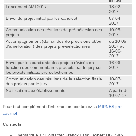
limites
Lancement AMI 2017
13-02-
2017
Envoi du projet initial par les candidat
07-04-
2017
Communication des résultats de pré-sélection des
10-05-
projets
2017
Accompagnement (demandes de précisions et/ou
du 10-05-
d’amélioration) des projets pré-sélectionnés
2017 au
16-06-
2017
Envoi par les candidats des projets révisés en
16-06-
fonction des commentaires produits par le jury sur
2017
les projets initiaux pré-sélectionnés
Communication des résultats de la sélection finale
10-07-
des projets par le jury
2017
Notification aux établissements
A partir du
10-07-17
Pour tout complément d’information, contactez la
MIPNES par
courriel
Contacts
Thématique 1 : Contacter Franck Estay, expert DGESIP-