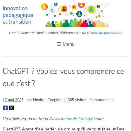
Une initiative de l'Institut Mines-Télécom avec un
réseau de partenaires
☰ Menu
Accueil
Fiches pédagogiques
ChatGPT ? Voulez-vous comprendre ce
Retours d’expériences
que c’est ?
Transition
IA
17 mai 2023
par
binaire
Coopérer
1005 visites
0 commentaire
IMT
Un article repris de
https://www.lemonde.fr/blog/binaire...
Colloques
ChatGPT. Avant d’en parler, de croire qu’il va tout faire, même