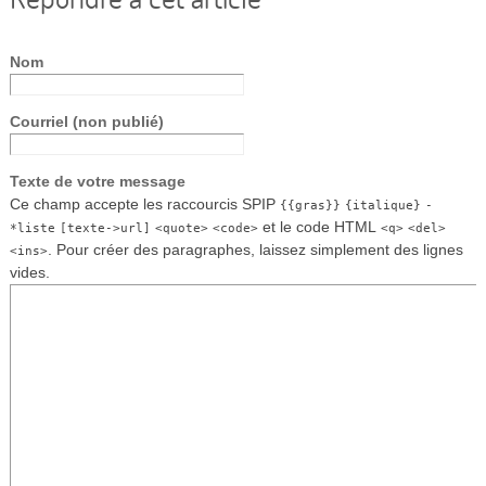
Nom
Courriel (non publié)
Texte de votre message
Ce champ accepte les raccourcis SPIP
{{gras}}
{italique}
-
et le code HTML
*liste
[texte->url]
<quote>
<code>
<q>
<del>
. Pour créer des paragraphes, laissez simplement des lignes
<ins>
vides.