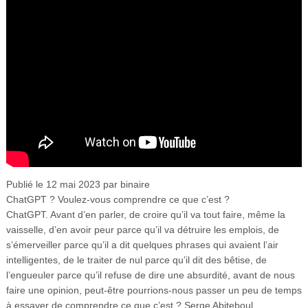
Publié le 12 mai 2023 par binaire
ChatGPT ? Voulez-vous comprendre ce que c’est ?
ChatGPT. Avant d’en parler, de croire qu’il va tout faire, même la
vaisselle, d’en avoir peur parce qu’il va détruire les emplois, de
s’émerveiller parce qu’il a dit quelques phrases qui avaient l’air
intelligentes, de le traiter de nul parce qu’il dit des bêtise, de
l’engueuler parce qu’il refuse de dire une absurdité, avant de nous
faire une opinion, peut-être pourrions-nous passer un peu de temps
à essayer de comprendre ce que c’est ? Serge Abiteboul.