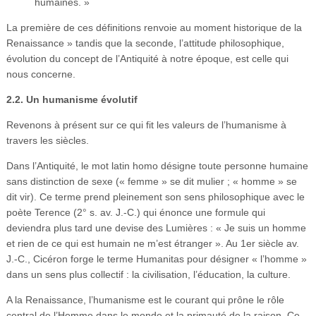
humaines. »
La première de ces définitions renvoie au moment historique de la
Renaissance » tandis que la seconde, l’attitude philosophique,
évolution du concept de l’Antiquité à notre époque, est celle qui
nous concerne.
2.2. Un humanisme évolutif
Revenons à présent sur ce qui fit les valeurs de l’humanisme à
travers les siècles.
Dans l’Antiquité, le mot latin homo désigne toute personne humaine
sans distinction de sexe (« femme » se dit mulier ; « homme » se
dit vir). Ce terme prend pleinement son sens philosophique avec le
poète Terence (2° s. av. J.-C.) qui énonce une formule qui
deviendra plus tard une devise des Lumières : « Je suis un homme
et rien de ce qui est humain ne m’est étranger ». Au 1er siècle av.
J.-C., Cicéron forge le terme Humanitas pour désigner « l’homme »
dans un sens plus collectif : la civilisation, l’éducation, la culture.
A la Renaissance, l’humanisme est le courant qui prône le rôle
central de l’Homme dans le monde et la primauté de la raison. Ce