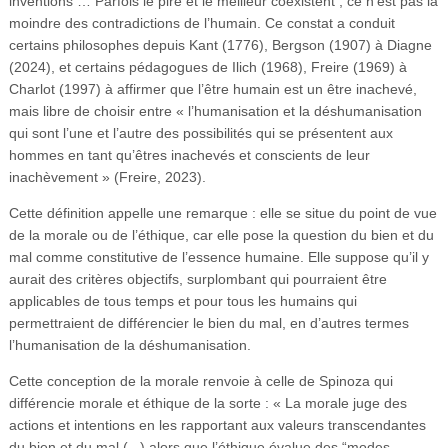
inventions … Parfois le pire et le meilleur coexistent ; ce n’est pas la
moindre des contradictions de l’humain. Ce constat a conduit
certains philosophes depuis Kant (1776), Bergson (1907) à Diagne
(2024), et certains pédagogues de Ilich (1968), Freire (1969) à
Charlot (1997) à affirmer que l’être humain est un être inachevé,
mais libre de choisir entre « l’humanisation et la déshumanisation
qui sont l’une et l’autre des possibilités qui se présentent aux
hommes en tant qu’êtres inachevés et conscients de leur
inachèvement » (Freire, 2023).
Cette définition appelle une remarque : elle se situe du point de vue
de la morale ou de l’éthique, car elle pose la question du bien et du
mal comme constitutive de l’essence humaine. Elle suppose qu’il y
aurait des critères objectifs, surplombant qui pourraient être
applicables de tous temps et pour tous les humains qui
permettraient de différencier le bien du mal, en d’autres termes
l’humanisation de la déshumanisation.
Cette conception de la morale renvoie à celle de Spinoza qui
différencie morale et éthique de la sorte : « La morale juge des
actions et intentions en les rapportant aux valeurs transcendantes
du bien et du mal (...) alors que l’éthique évalue des “modes