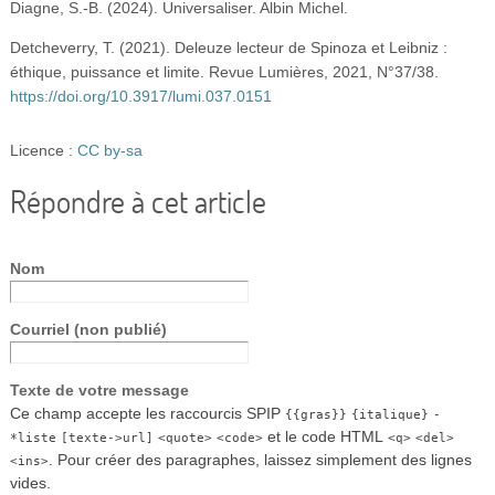
Diagne, S.-B. (2024). Universaliser. Albin Michel.
Detcheverry, T. (2021). Deleuze lecteur de Spinoza et Leibniz :
éthique, puissance et limite. Revue Lumières, 2021, N°37/38.
https://doi.org/10.3917/lumi.037.0151
Licence :
CC by-sa
Répondre à cet article
Nom
Courriel (non publié)
Texte de votre message
Ce champ accepte les raccourcis SPIP
{{gras}}
{italique}
-
et le code HTML
*liste
[texte->url]
<quote>
<code>
<q>
<del>
. Pour créer des paragraphes, laissez simplement des lignes
<ins>
vides.