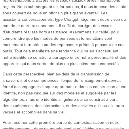
représentations à travers les réseaux sociaux et les informations
reçues. Nous submergeant d’informations, il nous impose des choix
sous couvert de nous en offrir un plus grand éventail. Les
assistants conversationnels, type Chatgpt, façonnent notre vison du
monde et notre raisonnement. Il suffit de corriger des essais
d’étudiants réalisés hors assistance IA (examens sur table) pour
comprendre que les modes de pensées et formulations sont
maintenant formatées par les réponses « prêtes à penser » de ces
outils. Tout cela manifeste une tendance qui ira en s’accentuant :
notre identité se construira partagée entre notre personnalité et des
appareils qui nous seront de plus en plus intimement connectés.
Dans cette perspective, bien au-delà de la transmission de
« savoirs » et de compétences, l’enjeu de l’enseignement devrait
être d’accompagner chaque apprenant·e dans la construction d’une
identité, non pas calquée sur des modèles et suggérée par les
algorithmes, mais une identité singulière qui se construit à partir
des expériences, des interactions, et des activités qu’il ou elle aura
vécues et accomplies dans sa vie.
Pour résumer cette première partie de contextualisation et notre
positionnement : dans un monde confus où l’éthique est relativisée