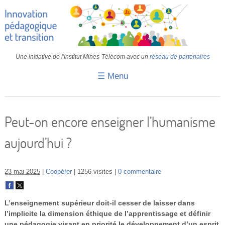
Une initiative de l'Institut Mines-Télécom avec un
réseau de partenaires
☰ Menu
Accueil
Fiches pédagogiques
Peut-on encore enseigner l’humanisme
Retours d’expériences
aujourd’hui ?
Transition
IA
23 mai 2025
Coopérer
1256 visites
0 commentaire
IMT
L’enseignement supérieur doit-il cesser de laisser dans
Colloques
l’implicite la dimension éthique de l’apprentissage et définir
une pédagogie visant en priorité le développement d’un esprit