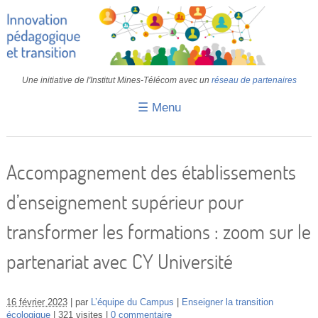
Une initiative de l'Institut Mines-Télécom avec un
réseau de partenaires
☰ Menu
Accueil
Fiches pédagogiques
Accompagnement des établissements
Retours d’expériences
d’enseignement supérieur pour
Transition
transformer les formations : zoom sur le
IA
partenariat avec CY Université
IMT
Colloques
16 février 2023
par
L’équipe du Campus
Enseigner la transition
écologique
321 visites
0 commentaire