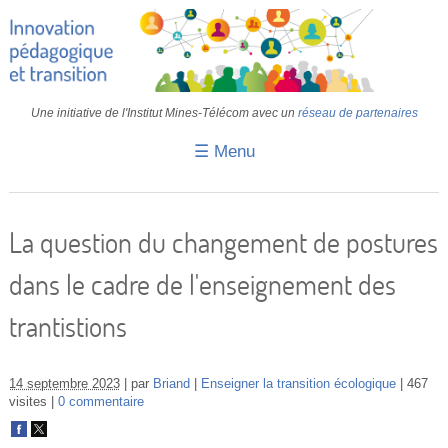
Une initiative de l'Institut Mines-Télécom avec un
réseau de partenaires
☰ Menu
Accueil
Fiches pédagogiques
La question du changement de postures
Retours d’expériences
dans le cadre de l'enseignement des
Transition
trantistions
IA
IMT
14 septembre 2023
par
Briand
Enseigner la transition écologique
467
visites
0 commentaire
Colloques