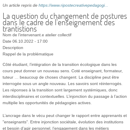
Vidéos
Un article repris de
https://www.ripostecreativepedagogi...
La question du changement de postures
S’inscrire
dans le cadre de l'enseignement des
trantistions
Se connecter
Nom de l'intervenant.e
atelier collectif
Date
06.10.2022 - 17:00
Description
Rappel de la problématique
Côté étudiant, l’intégration de la transition écologique dans les
cours peut donner un nouveau sens. Coté enseignant, formateur,
tuteur … beaucoup de choses changent. La discipline peut être
interrogée sous un angle nouveau. Les savoirs sont réinterrogés.
Les réponses à la transition sont largement systémiques, donc
interdisciplinaires et contextuelles. L’injonction du passage à l’action
multiplie les opportunités de pédagogies actives.
L’ancrage dans le vécu peut changer le rapport entre apprenants et
"enseignants". Entre injonction sociétale, évolution des institutions
et besoin d’agir personnel, l’engagement dans les métiers