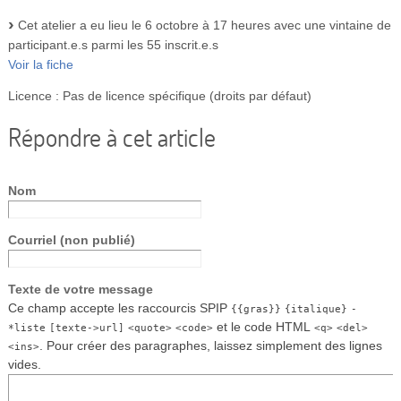
Cet atelier a eu lieu le 6 octobre à 17 heures avec une vintaine de
participant.e.s parmi les 55 inscrit.e.s
Voir la fiche
Licence : Pas de licence spécifique (droits par défaut)
Répondre à cet article
Nom
Courriel (non publié)
Texte de votre message
Ce champ accepte les raccourcis SPIP
{{gras}}
{italique}
-
et le code HTML
*liste
[texte->url]
<quote>
<code>
<q>
<del>
. Pour créer des paragraphes, laissez simplement des lignes
<ins>
vides.