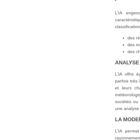
L’IA engen
caractéris
classification
des r
des mo
des ch
ANALYSE
L’IA offre 
parfois très
et leurs ch
météorologi
sociétés ou
une analyse 
LA MODE
L’IA permet
rayonnement