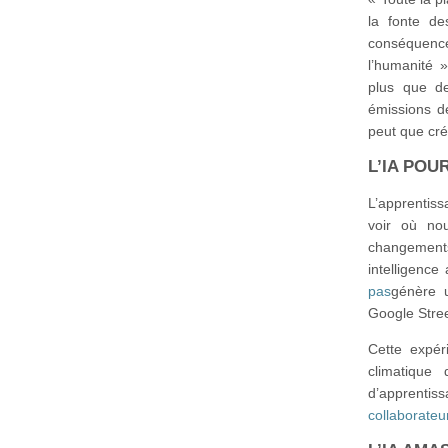
la fonte de
conséquence
l’humanité »
plus que de
émissions de
peut que cré
L’IA POU
L’apprentis
voir où nou
changement
intelligence
pas
génère u
Google Stree
Cette expér
climatique
d’apprenti
collaborateu