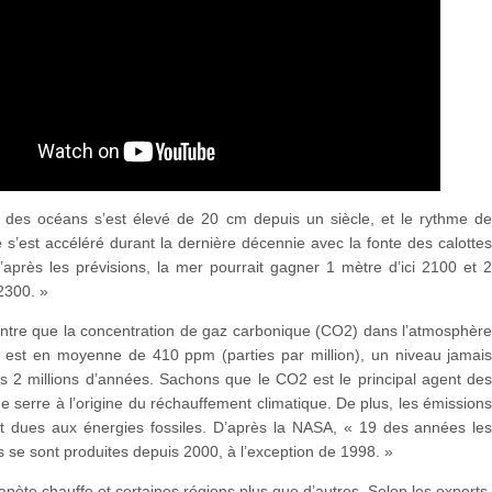
 des océans s’est élevé de 20 cm depuis un siècle, et le rythme d
 s’est accéléré durant la dernière décennie avec la fonte des calotte
D’après les prévisions, la mer pourrait gagner 1 mètre d’ici 2100 et 
 2300. »
tre que la concentration de gaz carbonique (CO2) dans l’atmosphèr
 est en moyenne de 410 ppm (parties par million), un niveau jamai
is 2 millions d’années. Sachons que le CO2 est le principal agent de
de serre à l’origine du réchauffement climatique. De plus, les émission
 dues aux énergies fossiles. D’après la NASA, « 19 des années le
 se sont produites depuis 2000, à l’exception de 1998. »
lanète chauffe et certaines régions plus que d’autres. Selon les experts