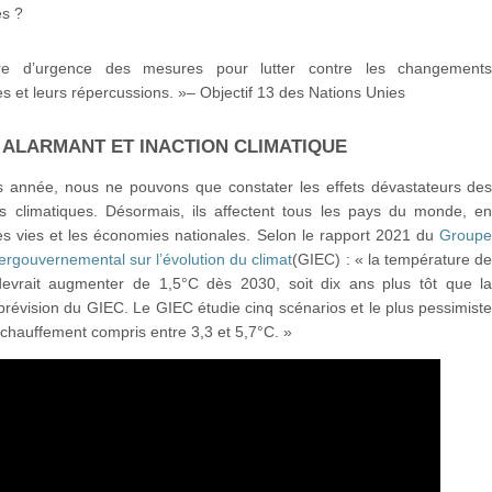
es ?
re d’urgence des mesures pour lutter contre les changement
es et leurs répercussions. »– Objectif 13 des Nations Unies
 ALARMANT ET INACTION CLIMATIQUE
 année, nous ne pouvons que constater les effets dévastateurs de
 climatiques. Désormais, ils affectent tous les pays du monde, e
es vies et les économies nationales. Selon le rapport 2021 du
Group
tergouvernemental sur l’évolution du climat
(GIEC) : « la température d
devrait augmenter de 1,5°C dès 2030, soit dix ans plus tôt que l
révision du GIEC. Le GIEC étudie cinq scénarios et le plus pessimist
échauffement compris entre 3,3 et 5,7°C. »