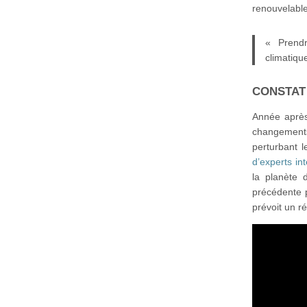
renouvelabl
« Prend
climatiqu
CONSTAT
Année après
changements
perturbant l
d’experts in
la planète 
précédente p
prévoit un r