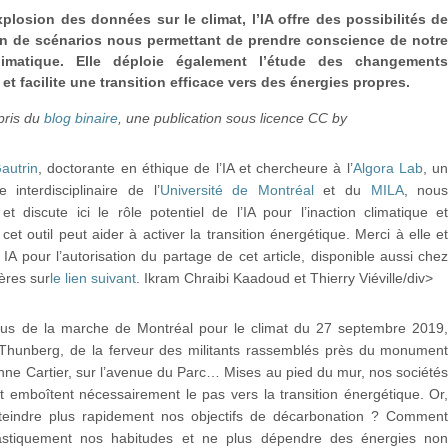
xplosion des données sur le climat, l’IA offre des possibilités d
ion de scénarios nous permettant de prendre conscience de notr
limatique. Elle déploie également l’étude des changement
et facilite une transition efficace vers des énergies propres.
pris du
blog binaire
, une publication sous licence CC by
Gautrin
, doctorante en éthique de l’IA et chercheure à l’
Algora Lab
, u
re interdisciplinaire de l’
Université de Montréal
et du
MILA
, nou
et discute ici le rôle potentiel de l’IA pour l’inaction climatique e
et outil peut aider à activer la transition énergétique. Merci à elle e
IA pour l’autorisation du partage de cet article, disponible aussi che
ères sur
le lien suivant
. Ikram Chraibi Kaadoud et Thierry Viéville/div>
us de la marche de Montréal pour le climat du 27 septembre 2019
Thunberg, de la ferveur des militants rassemblés près du monumen
ne Cartier, sur l’avenue du Parc… Mises au pied du mur, nos société
t emboîtent nécessairement le pas vers la transition énergétique. Or
eindre plus rapidement nos objectifs de décarbonation ? Commen
astiquement nos habitudes et ne plus dépendre des énergies no