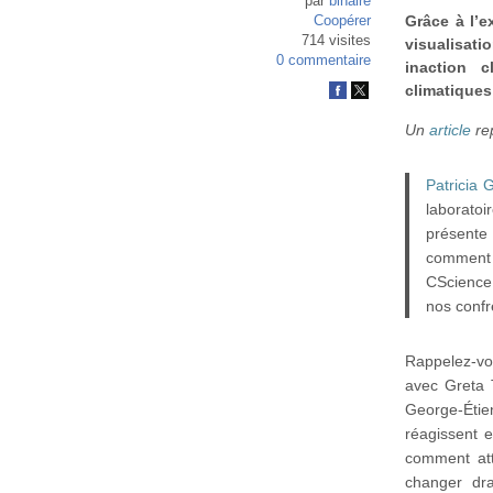
par
binaire
Grâce à l’e
Coopérer
714 visites
visualisat
0 commentaire
inaction c
climatiques 
Un
article
re
Patricia 
laboratoi
présente 
comment c
CScience 
nos confr
Rappelez-vo
avec Greta 
George-Étien
réagissent e
comment att
changer dr