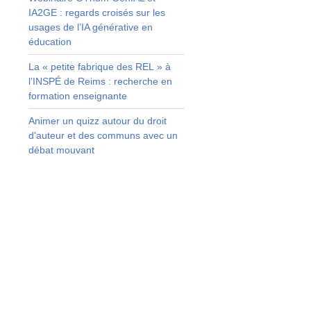
IA2GE : regards croisés sur les
usages de l’IA générative en
éducation
s
La « petite fabrique des REL » à
l’INSPÉ de Reims : recherche en
formation enseignante
s
Animer un quizz autour du droit
n
d'auteur et des communs avec un
e
débat mouvant
e
a
e