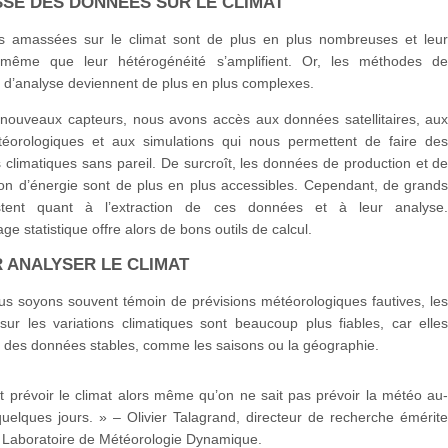
SSE DES DONNÉES SUR LE CLIMAT
 amassées sur le climat sont de plus en plus nombreuses et leu
 même que leur hétérogénéité s’amplifient. Or, les méthodes d
t d’analyse deviennent de plus en plus complexes.
nouveaux capteurs, nous avons accès aux données satellitaires, au
téorologiques et aux simulations qui nous permettent de faire de
 climatiques sans pareil. De surcroît, les données de production et d
n d’énergie sont de plus en plus accessibles. Cependant, de grand
istent quant à l’extraction de ces données et à leur analyse
ge statistique offre alors de bons outils de calcul.
R ANALYSER LE CLIMAT
us soyons souvent témoin de prévisions météorologiques fautives, le
sur les variations climatiques sont beaucoup plus fiables, car elle
r des données stables, comme les saisons ou la géographie.
 prévoir le climat alors même qu’on ne sait pas prévoir la météo au
uelques jours. » – Olivier Talagrand, directeur de recherche émérit
Laboratoire de Météorologie Dynamique.