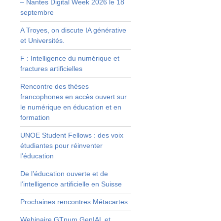
– Nantes Digital Week 2026 le 18
e
septembre
e
A Troyes, on discute IA générative
s
et Universités.
F : Intelligence du numérique et
fractures artificielles
n
Rencontre des thèses
s
francophones en accès ouvert sur
t
le numérique en éducation et en
t
formation
z
UNOE Student Fellows : des voix
étudiantes pour réinventer
l’éducation
,
t
De l’éducation ouverte et de
s
l’intelligence artificielle en Suisse
,
Prochaines rencontres Métacartes
t
n
Webinaire GTnum GenIAL et