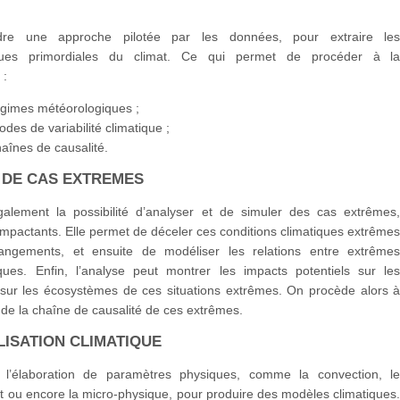
dre une approche pilotée par les données, pour extraire le
tiques primordiales du climat. Ce qui permet de procéder à l
 :
égimes météorologiques ;
des de variabilité climatique ;
aînes de causalité.
 DE CAS EXTREMES
également la possibilité d’analyser et de simuler des cas extrêmes
 impactants. Elle permet de déceler ces conditions climatiques extrême
angements, et ensuite de modéliser les relations entre extrême
ques. Enfin, l’analyse peut montrer les impacts potentiels sur le
 sur les écosystèmes de ces situations extrêmes. On procède alors 
de la chaîne de causalité de ces extrêmes.
LISATION CLIMATIQUE
 l’élaboration de paramètres physiques, comme la convection, l
 ou encore la micro-physique, pour produire des modèles climatiques