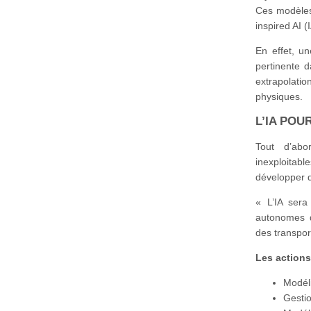
Ces modèles
inspired AI (
En effet, un
pertinente 
extrapolati
physiques.
L’IA POU
Tout d’abo
inexploitable
développer d
« L’IA sera
autonomes d
des transport
Les actions
Modéli
Gestio