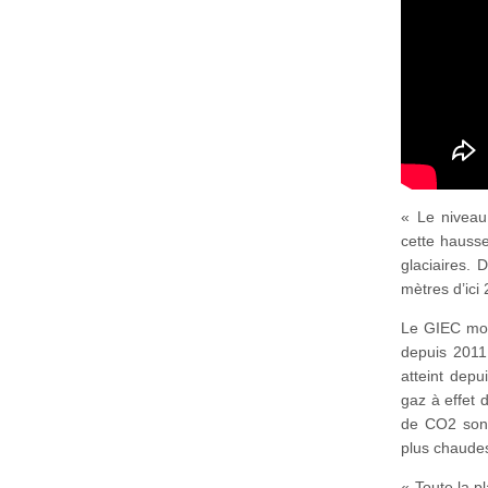
« Le niveau
cette hausse
glaciaires. 
mètres d’ici
Le GIEC mon
depuis 2011
atteint depu
gaz à effet 
de CO2 sont
plus chaudes
« Toute la p