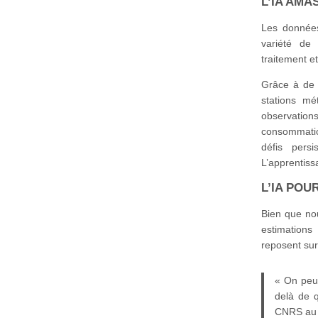
L’IA AMA
Les données
variété de
traitement e
Grâce à de 
stations mé
observations
consommatio
défis pers
L’apprentissa
L’IA POU
Bien que no
estimations 
reposent su
« On peut
delà de q
CNRS au 