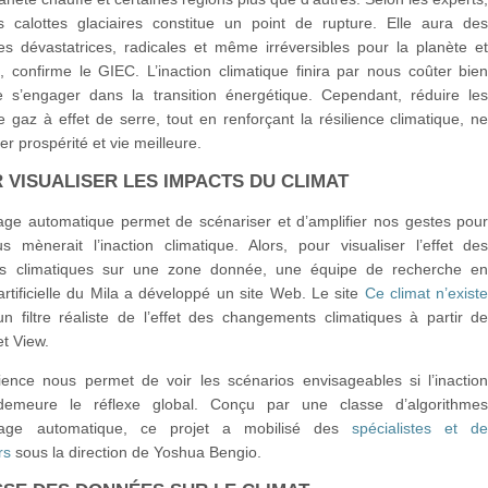
s calottes glaciaires constitue un point de rupture. Elle aura de
s dévastatrices, radicales et même irréversibles pour la planète e
, confirme le GIEC. L’inaction climatique finira par nous coûter bie
 s’engager dans la transition énergétique. Cependant, réduire le
 gaz à effet de serre, tout en renforçant la résilience climatique, n
er prospérité et vie meilleure.
R VISUALISER LES IMPACTS DU CLIMAT
sage automatique permet de scénariser et d’amplifier nos gestes pou
s mènerait l’inaction climatique. Alors, pour visualiser l’effet de
s climatiques sur une zone donnée, une équipe de recherche e
 artificielle du Mila a développé un site Web. Le site
Ce climat n’exist
n filtre réaliste de l’effet des changements climatiques à partir d
t View.
ience nous permet de voir les scénarios envisageables si l’inactio
 demeure le réflexe global. Conçu par une classe d’algorithme
ssage automatique, ce projet a mobilisé des
spécialistes et d
rs
sous la direction de Yoshua Bengio.