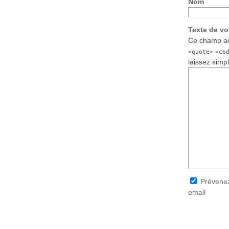
Nom
Texte de v
Ce champ ac
<quote>
<co
laissez simp
Prévenez
email