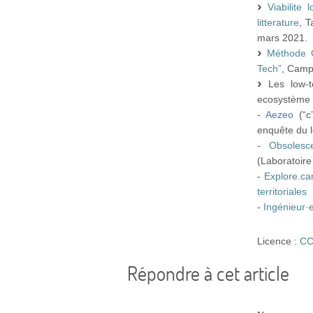
Viabilite 
litterature
, 
mars 2021.
Méthode O
Tech”
, Camp
Les low-t
ecosystème 
-
Aezeo
(“c
enquête du 
-
Obsolesc
(Laboratoire
-
Explore.ca
territoriales
-
Ingénieur·
Licence :
CC
Répondre à cet article