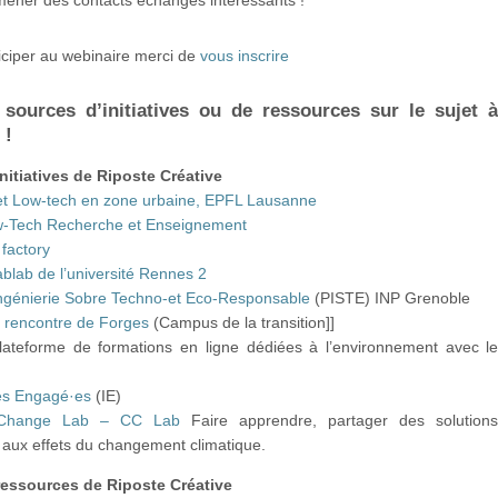
iciper au webinaire merci de
vous inscrire
sources d’initiatives ou de ressources sur le sujet 
 !
initiatives de Riposte Créative
et Low-tech en zone urbaine, EPFL Lausanne
-Tech Recherche et Enseignement
factory
ablab de l’université Rennes 2
ngénierie Sobre Techno-et Eco-Responsable
(PISTE) INP Grenoble
 rencontre de Forges
(Campus de la transition]]
plateforme de formations en ligne dédiées à l’environnement avec l
es Engagé·es
(IE)
 Change Lab – CC Lab
Faire apprendre, partager des solution
 aux effets du changement climatique.
ressources de Riposte Créative