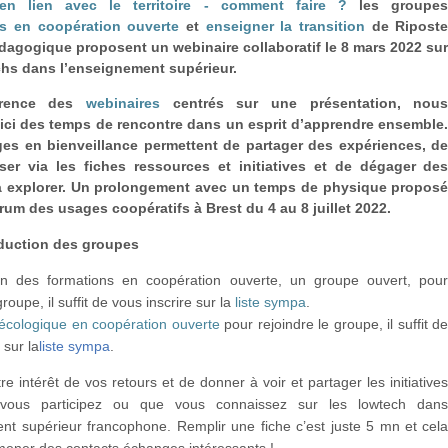
 en lien avec le territoire - comment faire ?
les groupe
ns en coopération ouverte
et
enseigner la transition
de Ripost
édagogique proposent
un webinaire collaboratif le 8 mars 2022 su
chs dans l’enseignement supérieur
.
érence des
webinaires
centrés sur une présentation, nou
ici des temps de rencontre dans un esprit d’apprendre ensemble
es en bienveillance permettent de partager des expériences, d
iser via les fiches ressources et initiatives et de dégager de
à explorer. Un prolongement avec un temps de physique propos
um des usages coopératifs à Brest du 4 au 8 juillet 2022.
duction des groupes
n des formations en coopération ouverte, un groupe ouvert, pou
groupe, il suffit de vous inscrire sur la
liste sympa
.
 écologique en coopération ouverte
pour rejoindre le groupe, il suffit d
 sur la
liste sympa
.
re intérêt de vos retours et de donner à voir et partager les initiative
 vous participez ou que vous connaissez sur les lowtech dan
nt supérieur francophone. Remplir une fiche c’est juste 5 mn et cel
mener des contacts échanges intéressants !