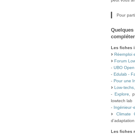
Pour part
Quelques 
compléter
Les fiches 
Réemploi 
Forum Low
-
UBO Open 
-
Edulab - F
-
Pour une I
Low-techs,
-
Explore
, 
lowtech lab
-
Ingénieur·
Climate
d’adaptation
Les fiches 