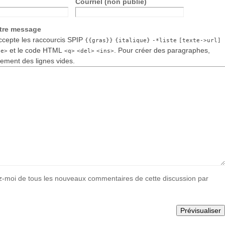
Courriel (non publié)
otre message
cepte les raccourcis SPIP
{{gras}}
{italique}
-*liste
[texte->url]
et le code HTML
. Pour créer des paragraphes,
de>
<q>
<del>
<ins>
lement des lignes vides.
-moi de tous les nouveaux commentaires de cette discussion par