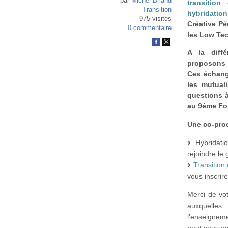
par
Michel Briand
transition
Transition
hybridatio
975 visites
Créative P
0 commentaire
les Low Te
A la diff
proposons 
Ces échang
les mutual
questions 
au 9éme For
Une co-pro
Hybridatio
rejoindre le 
Transition
vous inscrire
Merci de vot
auxquelles
l’enseigneme
peut vous a