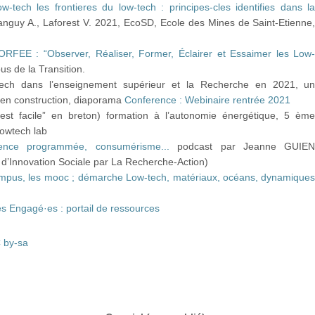
low-tech les frontieres du low-tech : principes-cles identifies dans l
Tanguy A., Laforest V. 2021, EcoSD, Ecole des Mines de Saint-Etienne
RFEE : “Observer, Réaliser, Former, Éclairer et Essaimer les Low
us de la Transition.
ech dans l’enseignement supérieur et la Recherche en 2021, u
en construction, diaporama
Conference : Webinaire rentrée 2021
’est facile” en breton) formation à l’autonomie énergétique, 5 èm
lowtech lab
ence programmée, consumérisme...
podcast par Jeanne GUIE
 d’Innovation Sociale par La Recherche-Action)
mpus, les mooc ; démarche Low-tech, matériaux, océans, dynamique
es Engagé·es : portail de ressources
 by-sa