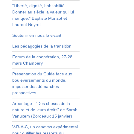
s
"Liberté, dignité, habitabilité. .
e
Donner au siècle la valeur qui lui
r
manque." Baptiste Morizot et
Laurent Neyret
s
Soutenir en nous le vivant
.
e
Les pédagogies de la transition
s
é
Forum de la coopération, 27-28
mars Chambery
Présentation du Guide face aux
bouleversements du monde,
r
impulser des démarches
prospectives.
e
Arpentage - "Des choses de la
nature et de leurs droits" de Sarah
s
Vanuxem (Bordeaux 15 janvier)
s
V-R-A-C, un canevas expérimental
a
pour outiller les ressorts du