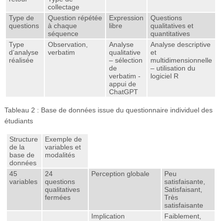
collectage
Type de
Question répétée
Expression
Questions
questions
à chaque
libre
qualitatives et
séquence
quantitatives
Type
Observation,
Analyse
Analyse descriptive
d’analyse
verbatim
qualitative
et
réalisée
– sélection
multidimensionnelle
de
– utilisation du
verbatim -
logiciel R
appui de
ChatGPT
Tableau 2 : Base de données issue du questionnaire individuel des
étudiants
Structure
Exemple de
de la
variables et
base de
modalités
données
45
24
Perception globale
Peu
variables
questions
satisfaisante,
qualitatives
Satisfaisant,
fermées
Très
satisfaisante
Implication
Faiblement,