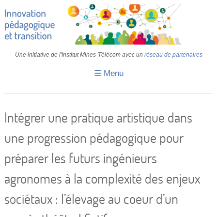
Une initiative de l'Institut Mines-Télécom avec un
réseau de partenaires
☰ Menu
Accueil
Fiches pédagogiques
Intégrer une pratique artistique dans
Retours d’expériences
une progression pédagogique pour
Transition
préparer les futurs ingénieurs
IA
agronomes à la complexité des enjeux
IMT
sociétaux : l’élevage au coeur d’un
Colloques