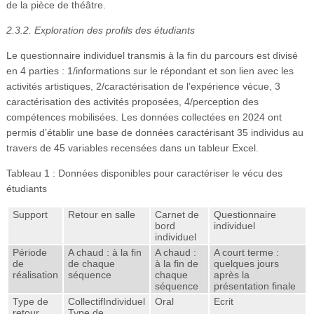
de la pièce de théâtre.
2.3.2. Exploration des profils des étudiants
Le questionnaire individuel transmis à la fin du parcours est divisé
en 4 parties : 1/informations sur le répondant et son lien avec les
activités artistiques, 2/caractérisation de l’expérience vécue, 3
caractérisation des activités proposées, 4/perception des
compétences mobilisées. Les données collectées en 2024 ont
permis d’établir une base de données caractérisant 35 individus au
travers de 45 variables recensées dans un tableur Excel.
Tableau 1 : Données disponibles pour caractériser le vécu des
étudiants
Support
Retour en salle
Carnet de
Questionnaire
bord
individuel
individuel
Période
A chaud : à la fin
A chaud :
A court terme :
de
de chaque
à la fin de
quelques jours
réalisation
séquence
chaque
après la
séquence
présentation finale
Type de
CollectifIndividuel
Oral
Ecrit
retour
Type de