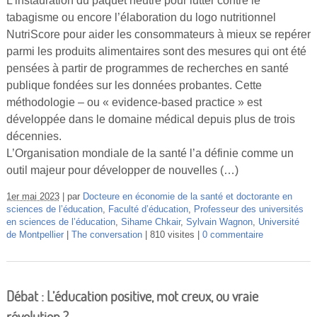
L’instauration du paquet neutre pour lutter contre le
Vidéos
tabagisme ou encore l’élaboration du logo nutritionnel
NutriScore pour aider les consommateurs à mieux se repérer
S’inscrire
parmi les produits alimentaires sont des mesures qui ont été
Se connecter
pensées à partir de programmes de recherches en santé
publique fondées sur les données probantes. Cette
méthodologie – ou « evidence-based practice » est
développée dans le domaine médical depuis plus de trois
décennies.
L’Organisation mondiale de la santé l’a définie comme un
outil majeur pour développer de nouvelles (…)
1er mai 2023
par
Docteure en économie de la santé et doctorante en
sciences de l’éducation
,
Faculté d’éducation
,
Professeur des universités
en sciences de l’éducation
,
Sihame Chkair
,
Sylvain Wagnon
,
Université
de Montpellier
The conversation
810 visites
0 commentaire
Débat : L’éducation positive, mot creux, ou vraie
révolution ?