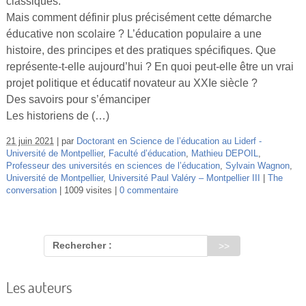
classiques.
Vidéos
Mais comment définir plus précisément cette démarche
éducative non scolaire ? L’éducation populaire a une
S’inscrire
histoire, des principes et des pratiques spécifiques. Que
Se connecter
représente-t-elle aujourd’hui ? En quoi peut-elle être un vrai
projet politique et éducatif novateur au XXIe siècle ?
Des savoirs pour s’émanciper
Les historiens de (…)
21 juin 2021
par
Doctorant en Science de l’éducation au Liderf -
Université de Montpellier
,
Faculté d’éducation
,
Mathieu DEPOIL
,
Professeur des universités en sciences de l’éducation
,
Sylvain Wagnon
,
Université de Montpellier
,
Université Paul Valéry – Montpellier III
The
conversation
1009 visites
0 commentaire
Rechercher :
Les auteurs