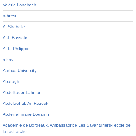
Valérie Langbach
a-brest
A. Strebelle
A.-I. Bossoto
A.-L. Philippon
a.hay
Aarhus University
Abaragh
Abdelkader Lahmar
Abdelwahab Aït Razouk
Abderrahmane Bouamri
Académie de Bordeaux. Ambassadrice Les Savanturiers-l’école de
la recherche