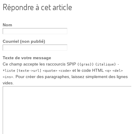
Répondre à cet article
Nom
Courriel (non publié)
Texte de votre message
Ce champ accepte les raccourcis SPIP
{{gras}}
{italique}
-
et le code HTML
*liste
[texte->url]
<quote>
<code>
<q>
<del>
. Pour créer des paragraphes, laissez simplement des lignes
<ins>
vides.