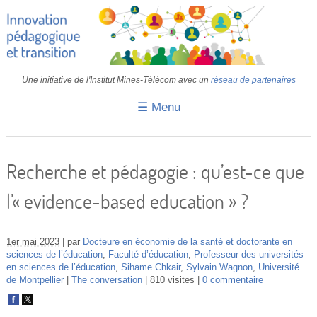
Une initiative de l'Institut Mines-Télécom avec un
réseau de partenaires
☰ Menu
Accueil
Fiches pédagogiques
Recherche et pédagogie : qu’est-ce que
Retours d’expériences
l’« evidence-based education » ?
Transition
IA
1er mai 2023
par
Docteure en économie de la santé et doctorante en
sciences de l’éducation
,
Faculté d’éducation
,
Professeur des universités
en sciences de l’éducation
,
Sihame Chkair
,
Sylvain Wagnon
,
Université
IMT
de Montpellier
The conversation
810 visites
0 commentaire
Colloques