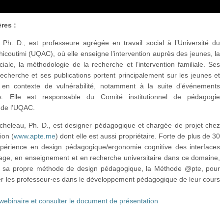
res :
 Ph. D., est professeure agrégée en travail social à l’Université d
coutimi (UQAC), où elle enseigne l’intervention auprès des jeunes, l
iale, la méthodologie de la recherche et l’intervention familiale. Se
echerche et ses publications portent principalement sur les jeunes e
s en contexte de vulnérabilité, notamment à la suite d’événement
es. Elle est responsable du Comité institutionnel de pédagogi
e de l’UQAC.
heleau, Ph. D., est designer pédagogique et chargée de projet che
ion (
www.apte.me
) dont elle est aussi propriétaire. Forte de plus de 3
périence en design pédagogique/ergonomie cognitive des interface
sage, en enseignement et en recherche universitaire dans ce domaine
u sa propre méthode de design pédagogique, la Méthode @pte, pou
 les professeur·es dans le développement pédagogique de leur cour
 webinaire et consulter le document de présentation