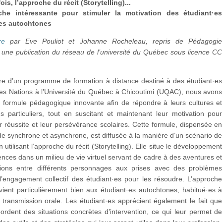
 fois, l’approche du récit (Storytelling)...
he intéressante pour stimuler la motivation des étudiant·e
res autochtones
re
par Eve Pouliot et Johanne Rocheleau, repris de Pédagogi
e une publication du réseau de l’université du Québec sous licence C
re d’un programme de formation à distance destiné à des étudiant·e
es Nations à l’Université du Québec à Chicoutimi (UQAC), nous avon
 formule pédagogique innovante afin de répondre à leurs cultures e
s particuliers, tout en suscitant et maintenant leur motivation pou
ur réussite et leur persévérance scolaires. Cette formule, dispensée e
e synchrone et asynchrone, est diffusée à la manière d’un scénario d
n utilisant l’approche du récit (Storytelling). Elle situe le développemen
ces dans un milieu de vie virtuel servant de cadre à des aventures e
tions entre différents personnages aux prises avec des problème
l’engagement collectif des étudiant·es pour les résoudre. L’approch
vient particulièrement bien aux étudiant·es autochtones, habitué·es 
transmission orale. Les étudiant·es apprécient également le fait qu
ordent des situations concrètes d’intervention, ce qui leur permet d