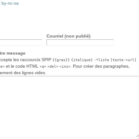
 by-nc-sa
Courriel (non publié)
otre message
cepte les raccourcis SPIP
{{gras}}
{italique}
-*liste
[texte->url]
et le code HTML
. Pour créer des paragraphes,
de>
<q>
<del>
<ins>
lement des lignes vides.