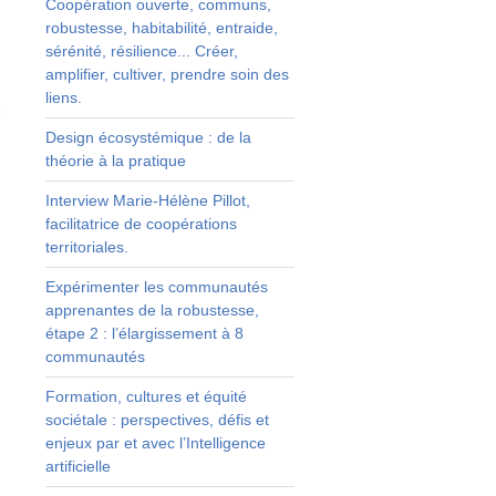
Coopération ouverte, communs,
robustesse, habitabilité, entraide,
s
sérénité, résilience... Créer,
amplifier, cultiver, prendre soin des
e
liens.
C
Design écosystémique : de la
théorie à la pratique
s
Interview Marie-Hélène Pillot,
s
facilitatrice de coopérations
t
territoriales.
r
n
Expérimenter les communautés
e
apprenantes de la robustesse,
t
étape 2 : l’élargissement à 8
t
communautés
s
Formation, cultures et équité
e
sociétale : perspectives, défis et
à
enjeux par et avec l’Intelligence
e
artificielle
e