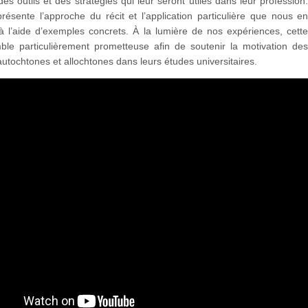
es outils et des stratégies qui leur seront utiles dans leur profession
présente l’approche du récit et l’application particulière que nous e
à l’aide d’exemples concrets. À la lumière de nos expériences, cett
ble particulièrement prometteuse afin de soutenir la motivation de
autochtones et allochtones dans leurs études universitaires.