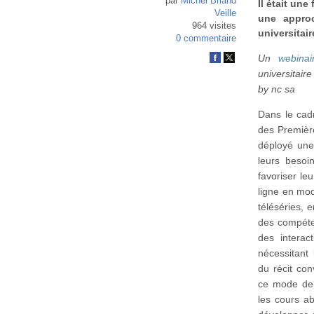
par
Michel Briand
Il était une
Veille
une approc
964 visites
universitai
0 commentaire
Un
webinai
universitair
by nc sa
Dans le cad
des Premièr
déployé une
leurs besoin
favoriser le
ligne en mod
téléséries, e
des compéten
des interac
nécessitant 
du récit con
ce mode de 
les cours ab