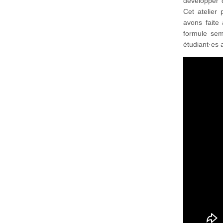
développer d
Cet atelier 
avons faite 
formule sem
étudiant·es 