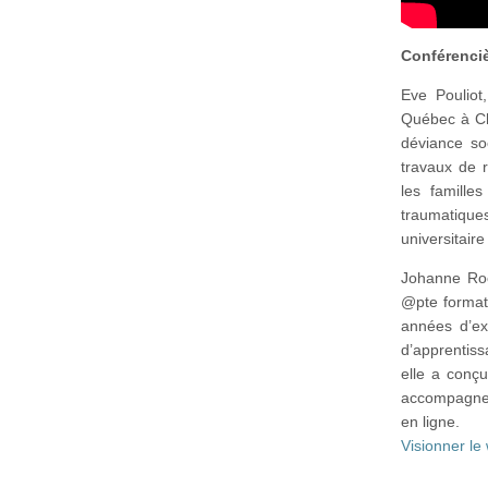
Conférenciè
Eve Pouliot,
Québec à Chi
déviance soc
travaux de r
les famille
traumatiqu
universitair
Johanne Roc
@pte format
années d’ex
d’apprentis
elle a conç
accompagner
en ligne.
Visionner le