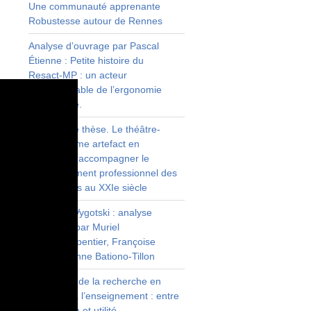
.
Une communauté apprenante
n
Robustesse autour de Rennes
e
Analyse d’ouvrage par Pascal
s
Étienne : Petite histoire du
Resact‑MP : un acteur
incontournable de l’ergonomie
toulousaine.
Résumé de thèse. Le théâtre-
forum comme artefact en
formation : accompagner le
développement professionnel des
enseignants au XXIe siècle
Découvrir Vygotski : analyse
d’ouvrage par Muriel
Prévot‑Carpentier, Françoise
Decortis, Anne Bationo‑Tillon
Intégration de la recherche en
formation à l’enseignement : entre
prescription et utilité