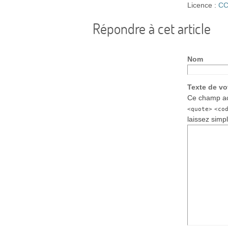
Licence :
CC
Répondre à cet article
Nom
Texte de v
Ce champ ac
<quote>
<co
laissez simp