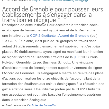
Vidéos
Accord de Grenoble pour pousser leurs
établissements à s'engager dans la
S’inscrire
transition écologique
Se connecter
Description de cette initiative
Pour accélérer la transition socio-
écologique de l'enseignement syupétieur et de la Recherche
une initative de la
COP 2 étudiante
:
Accord de Grenoble
(pdf)
"La COP2 Étudiante, c’est plus de 70 groupes de travail dans
autant d’établissements d’enseignement supérieur, et c’est déjà
plus de 50 établissements ayant signé ou manifesté leur intention
de signer l’Accord de Grenoble ! //extrait de la
[
1
]
// "HEC Paris,
Polytech Grenoble, Essec Business School... Une vingtaine
d'établissements de l'enseignement supérieur viennent de signer
l'Accord de Grenoble. Ils s'engagent à mettre en œuvre des plans
d'actions pour réaliser les onze objectifs de l'accord, allant de la
formation des étudiants aux enjeux écologiques à la réduction des
gaz à effet de serre. Une initiative portée par la COP2 Étudiante,
une association qui veut faire basculer l'enseignement supérieur
dans la transition écologique.
extrait repris de l'
article de Novethic