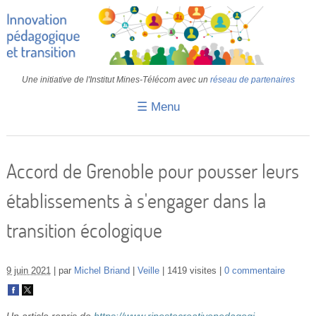
Une initiative de l'Institut Mines-Télécom avec un
réseau de partenaires
☰ Menu
Accueil
Fiches pédagogiques
Accord de Grenoble pour pousser leurs
Retours d’expériences
établissements à s'engager dans la
Transition
transition écologique
IA
IMT
9 juin 2021
par
Michel Briand
Veille
1419 visites
0 commentaire
Colloques
Un article repris de
https://www.ripostecreativepedagogi...