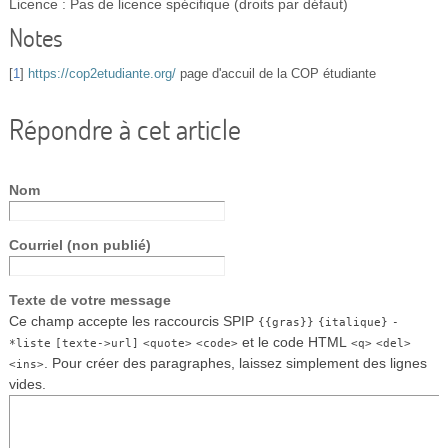
Licence : Pas de licence spécifique (droits par défaut)
Notes
[
1
]
https://cop2etudiante.org/
page d'accuil de la COP étudiante
Répondre à cet article
Nom
Courriel (non publié)
Texte de votre message
Ce champ accepte les raccourcis SPIP
{{gras}}
{italique}
-
et le code HTML
*liste
[texte->url]
<quote>
<code>
<q>
<del>
. Pour créer des paragraphes, laissez simplement des lignes
<ins>
vides.