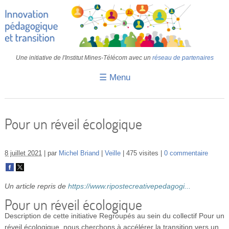
Une initiative de l'Institut Mines-Télécom avec un
réseau de partenaires
☰ Menu
Accueil
Fiches pédagogiques
Pour un réveil écologique
Retours d’expériences
8 juillet 2021
par
Michel Briand
Veille
475 visites
0 commentaire
Transition
IA
Un article repris de
https://www.ripostecreativepedagogi...
IMT
Pour un réveil écologique
Description de cette initiative
Regroupés au sein du collectif Pour un
Colloques
réveil écologique, nous cherchons à accélérer la transition vers un