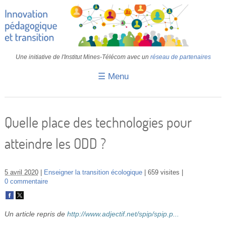
Une initiative de l'Institut Mines-Télécom avec un
réseau de partenaires
☰ Menu
Accueil
Fiches pédagogiques
Quelle place des technologies pour
Retours d’expériences
atteindre les ODD ?
Transition
IA
5 avril 2020
Enseigner la transition écologique
659 visites
0 commentaire
IMT
Colloques
Un article repris de
http://www.adjectif.net/spip/spip.p...