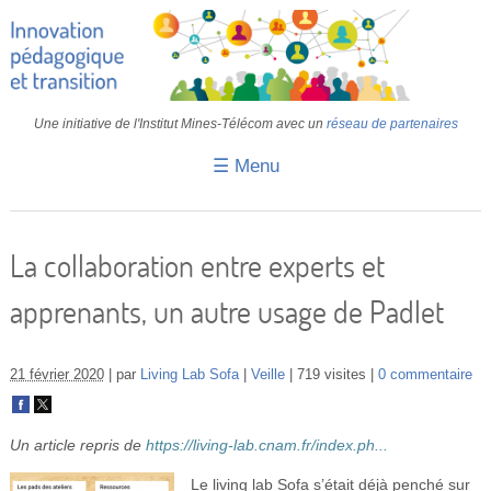
Une initiative de l'Institut Mines-Télécom avec un
réseau de partenaires
☰ Menu
Accueil
Fiches pédagogiques
La collaboration entre experts et
Retours d’expériences
apprenants, un autre usage de Padlet
Transition
IA
21 février 2020
par
Living Lab Sofa
Veille
719 visites
0 commentaire
IMT
Un article repris de
https://living-lab.cnam.fr/index.ph...
Colloques
Le living lab Sofa s’était déjà penché sur