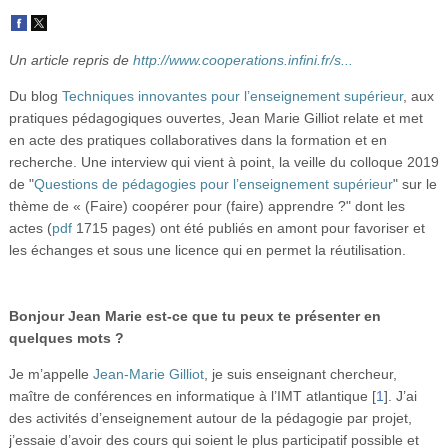
Vidéos
S’inscrire
Un article repris de
http://www.cooperations.infini.fr/s...
Se connecter
Du blog
Techniques innovantes pour l’enseignement supérieur
, aux
pratiques pédagogiques ouvertes, Jean Marie Gilliot relate et met
en acte des pratiques collaboratives dans la formation et en
recherche. Une interview qui vient à point, la veille du colloque 2019
de "
Questions de pédagogies pour l’enseignement supérieur
" sur le
thème de « (Faire) coopérer pour (faire) apprendre ?" dont les
actes (
pdf
1715 pages) ont été publiés en amont pour favoriser et
les échanges et sous une licence qui en permet la réutilisation.
Bonjour Jean Marie est-ce que tu peux te présenter en
quelques mots ?
Je m’appelle
Jean-Marie Gilliot
, je suis enseignant chercheur,
maître de conférences en informatique à l’IMT atlantique
[
1
]
. J’ai
des activités d’enseignement autour de la pédagogie par projet,
j’essaie d’avoir des cours qui soient le plus participatif possible et