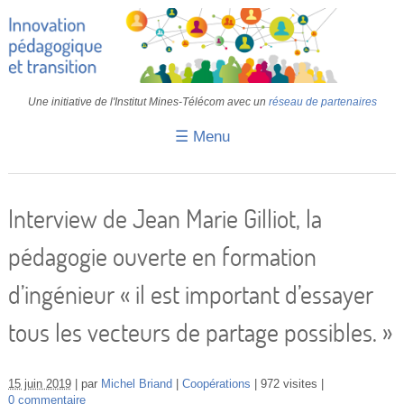
Une initiative de l'Institut Mines-Télécom avec un
réseau de partenaires
☰ Menu
Accueil
Fiches pédagogiques
Interview de Jean Marie Gilliot, la
Retours d’expériences
pédagogie ouverte en formation
Transition
d’ingénieur « il est important d’essayer
IA
tous les vecteurs de partage possibles. »
IMT
Colloques
15 juin 2019
par
Michel Briand
Coopérations
972 visites
0 commentaire