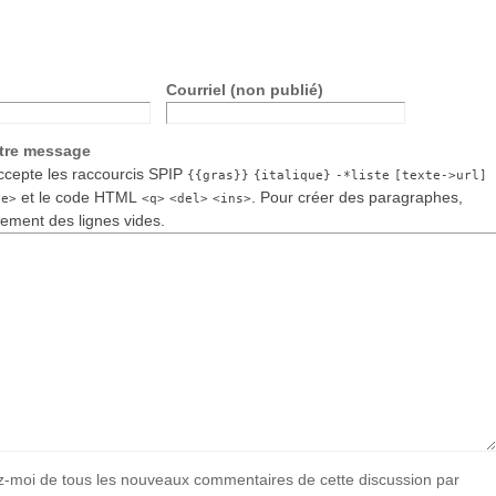
Courriel (non publié)
otre message
cepte les raccourcis SPIP
{{gras}}
{italique}
-*liste
[texte->url]
et le code HTML
. Pour créer des paragraphes,
de>
<q>
<del>
<ins>
lement des lignes vides.
-moi de tous les nouveaux commentaires de cette discussion par