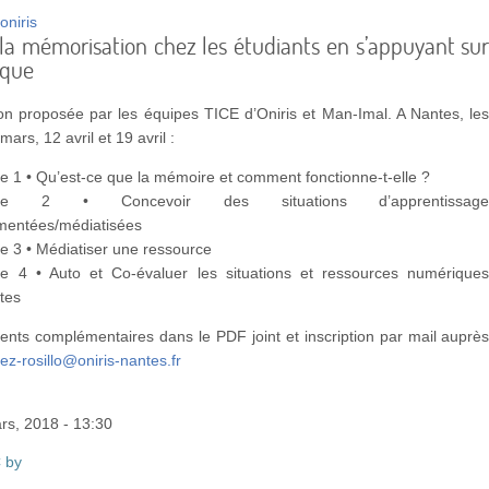
 la mémorisation chez les étudiants en s’appuyant su
ique
on proposée par les équipes TICE d’Oniris et Man-Imal. A Nantes, le
ars, 12 avril et 19 avril :
 1 • Qu’est-ce que la mémoire et comment fonctionne-t-elle ?
ce 2 • Concevoir des situations d’apprentissag
umentées/médiatisées
e 3 • Médiatiser une ressource
e 4 • Auto et Co-évaluer les situations et ressources numérique
tes
nts complémentaires dans le PDF joint et inscription par mail auprè
ez-rosillo@oniris-nantes.fr
rs, 2018 - 13:30
 by