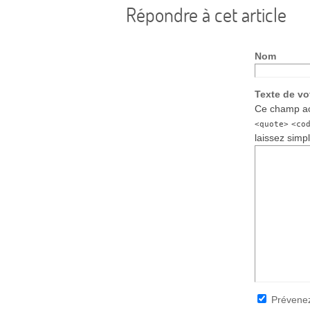
Répondre à cet article
Nom
Texte de v
Ce champ ac
<quote>
<co
laissez simp
Prévenez