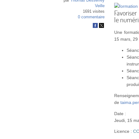
par
Thomas Desserrey
Veille
Favoriser
1691 visites
0 commentaire
le numér
Une formati
15 mars, 29 m
Séance
Séan
instr
Séanc
Séanc
produi
Renseigneme
de
taima.per
Date :
Jeudi, 15 ma
Licence :
CC