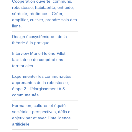
Coopération ouverte, communs,
robustesse, habitabilité, entraide,
r
sérénité, résilience... Créer,
amplifier, cultiver, prendre soin des
liens.
s
Design écosystémique : de la
théorie à la pratique
Interview Marie-Hélène Pillot,
e
facilitatrice de coopérations
territoriales.
s
Expérimenter les communautés
apprenantes de la robustesse,
étape 2 : l’élargissement à 8
s
communautés
Formation, cultures et équité
sociétale : perspectives, défis et
enjeux par et avec l’Intelligence
artificielle