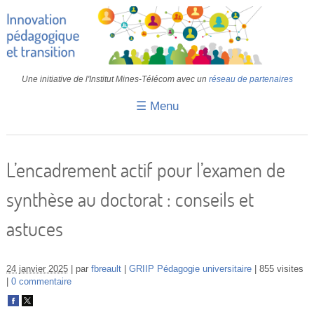
Une initiative de l'Institut Mines-Télécom avec un
réseau de partenaires
☰ Menu
Accueil
Fiches pédagogiques
L’encadrement actif pour l’examen de
Retours d’expériences
synthèse au doctorat : conseils et
Transition
astuces
IA
IMT
24 janvier 2025
par
fbreault
GRIIP Pédagogie universitaire
855 visites
0 commentaire
Colloques