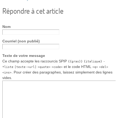
Répondre à cet article
Nom
Courriel (non publié)
Texte de votre message
Ce champ accepte les raccourcis SPIP
{{gras}}
{italique}
-
et le code HTML
*liste
[texte->url]
<quote>
<code>
<q>
<del>
. Pour créer des paragraphes, laissez simplement des lignes
<ins>
vides.