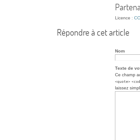
Partena
Licence :
CC
Répondre à cet article
Nom
Texte de v
Ce champ ac
<quote>
<co
laissez simp