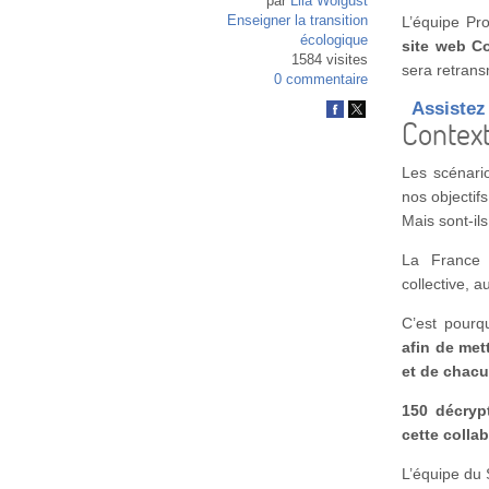
par
Lila Wolgust
Enseigner la transition
L’équipe Pro
écologique
site web C
1584 visites
sera retrans
0 commentaire
Assistez
Contex
Les scénario
nos objectifs
Mais sont-il
La France d
collective, 
C’est pourq
afin de met
et de chac
150 décryp
cette colla
L’équipe du 