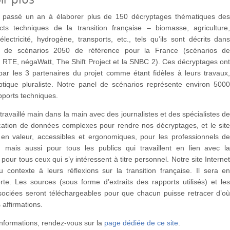
 passé un an à élaborer plus de 150 décryptages thématiques de
cts techniques de la transition française – biomasse, agriculture
électricité, hydrogène, transports, etc., tels qu’ils sont décrits dan
l de scénarios 2050 de référence pour la France (scénarios d
 RTE, négaWatt, The Shift Project et la SNBC 2). Ces décryptages on
par les 3 partenaires du projet comme étant fidèles à leurs travaux
tique pluraliste. Notre panel de scénarios représente environ 500
pports techniques.
ravaillé main dans la main avec des journalistes et des spécialistes d
ation de données complexes pour rendre nos décryptages, et le sit
 en valeur, accessibles et ergonomiques, pour les professionnels d
on, mais aussi pour tous les publics qui travaillent en lien avec l
 pour tous ceux qui s’y intéressent à titre personnel. Notre site Interne
 contexte à leurs réflexions sur la transition française. Il sera e
te. Les sources (sous forme d’extraits des rapports utilisés) et le
ociées seront téléchargeables pour que chacun puisse retracer d’o
 affirmations.
informations, rendez-vous sur la
page dédiée de ce site
.