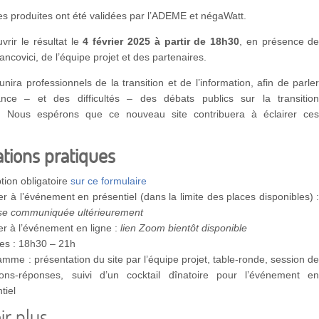
s produites ont été validées par l’ADEME et négaWatt.
rir le résultat le
4 février 2025 à partir de 18h
30
, en présence d
ncovici, de l’équipe projet et des partenaires.
unira professionnels de la transition et de l’information, afin de parle
ance – et des difficultés – des débats publics sur la transitio
e. Nous espérons que ce nouveau site contribuera à éclairer ce
tions pratiques
ption obligatoire
sur ce formulaire
er à l’événement en présentiel (dans la limite des places disponibles) 
se communiquée ultérieurement
er à l’événement en ligne :
lien Zoom bientôt disponible
res : 18h30 – 21h
mme : présentation du site par l’équipe projet, table-ronde, session d
ions-réponses, suivi d’un cocktail dînatoire pour l’événement e
tiel
ir plus