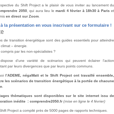
spective du Shift Project a le plaisir de vous inviter au lancement d
omprendre 2050
, qui aura lieu le
mardi 4 février à 18h30 à Paris
e
mis
en direct sur Zoom
.
 à la présentation en vous inscrivant sur ce formulaire !
te
s de transition énergétique sont des guides essentiels pour atteindr
 climat – énergie.
s compris par les non-spécialistes ?
ispose d’une variété de scénarios qui peuvent éclairer l’actio
autant par leurs divergences que par leurs points communs.
uoi
l’ADEME, négaWatt et le Shift Project ont travaillé ensemble
tre les scénarios de transition énergétique à la portée de chacun
un
.
tages thématiques
sont disponibles sur le site internet issu d
boration inédite
:
comprendre2050.fr
(mise en ligne le 4 février)
Shift Project a compilé près de 5000 pages de rapports techniques.