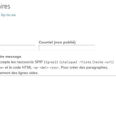
ires
 by-nc-sa
Courriel (non publié)
otre message
cepte les raccourcis SPIP
{{gras}}
{italique}
-*liste
[texte->url]
et le code HTML
. Pour créer des paragraphes,
de>
<q>
<del>
<ins>
lement des lignes vides.