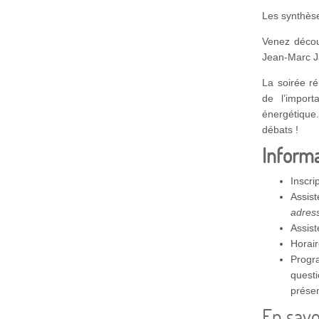
Les synthèse
Venez découv
Jean-Marc Ja
La soirée ré
de l’import
énergétiqu
débats !
Informa
Inscri
Assist
adres
Assist
Horai
Progra
quest
présen
En savo