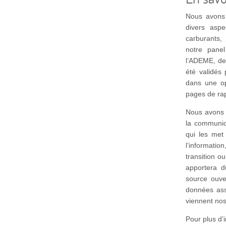
Nous avons
divers aspe
carburants, 
notre pane
l’ADEME, de
été validés 
dans une op
pages de ra
Nous avons t
la communic
qui les met
l’informati
transition ou
apportera du
source ouver
données ass
viennent nos
Pour plus d’