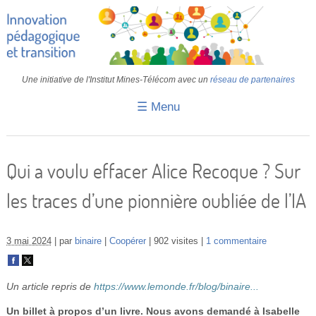
Une initiative de l'Institut Mines-Télécom avec un
réseau de partenaires
☰ Menu
Accueil
Fiches pédagogiques
Qui a voulu effacer Alice Recoque ? Sur
Retours d’expériences
les traces d’une pionnière oubliée de l’IA
Transition
IA
3 mai 2024
par
binaire
Coopérer
902 visites
1 commentaire
IMT
Un article repris de
https://www.lemonde.fr/blog/binaire...
Colloques
Un billet à propos d’un livre. Nous avons demandé à Isabelle